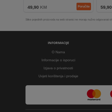
REKLAMACIJA
49,90
KM
Poručite
59,90
I
SERVIS
Slike pojedinih proizvoda na web stranici ne moraju nužno odgovarati
O
NAMA
KATALOZI
INFORMACIJE
KAKO
O Nama
KUPITI?
Informacije o isporuci
KUPOVINA
Izjava o privatnosti
IZ
Uvjeti korištenja i prodaje
INOSTRANSTVA
OZNAKE
ENERGETSKE
UČINKOVITOSTI
DIGITALIS