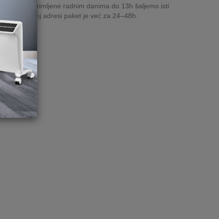
rudžbe zaprimljene radnim danima do 13h šaljemo isti
n, a na Vašoj adresi paket je već za 24–48h.