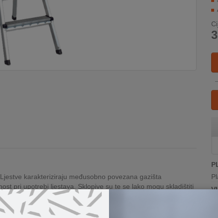
Ci
3
P
. Ljestve karakteriziraju međusobno povezana gazišta
Pl
st pri upotrebi ljestava. Sklopive su te se lako mogu skladištiti
V
statički premaz
U