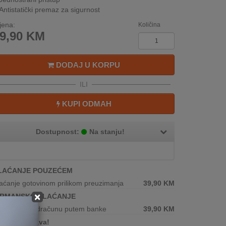
Antistatički premaz za sigurnost
jena:
Količina
9,90
KM
DODAJ U KORPU
ILI
KUPI ODMAH
Dostupnost:
Na stanju!
LAĆANJE POUZEĆEM
aćanje gotovinom prilikom preuzimanja
39,90
KM
×
IRMANSKO PLAĆANJE
plata po predračunu putem banke
39,90
KM
Brza dostava!