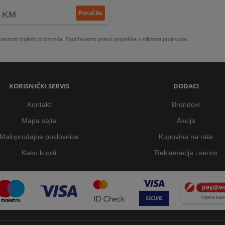
KM
Poručite
 stvarnom izgledu proizvoda. Zadržavamo pravo pogreške u slikama proizvoda.
KORISNIČKI SERVIS
DODACI
Kontakt
Brendovi
Mapa sajta
Akcija
Maloprodajne poslovnice
Kupovina na rate
Kako kupiti
Reklamacija i servis