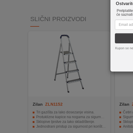
Ostvari
INTERNO
Pretplatit
će saznati
SLIČNI PROIZVODI
MOJ
NALOG
AKCIJE
Kupon se ne
BRENDOVI
NOVO
U
PONUDI
KONTAKT
Zilan
ZLN1152
Zilan
KUPOVINA
Tri gazišta za lako dosezanje visina.
Četiri
NA
Protuklizne kapice na nogama za sigurnost.
Sigurn
Sklopive ljestve za lako skladištenje.
Sklopi
RATE
Jednostrani pristup za sigurnost pri korištenju.
Anitst
Antistatički premaz za lakše održavanje čistoće.
Pet ga