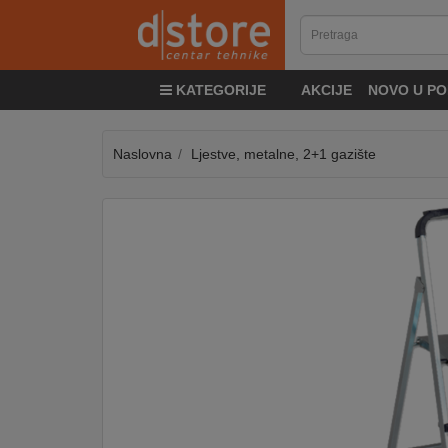
KATEGORIJE
KATEGORIJE
AKCIJE
NOVO U PO
TV
&
SAT
Naslovna
Ljestve, metalne, 2+1 gazište
MOBILNI
UREĐAJI
AUDIO
KABLOVI
KUĆANSKI
APARATI