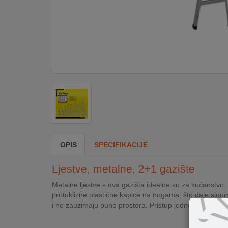
DOM
&
ALATI
ENERGIJA
KLIMATIZACIJA
OPIS
SPECIFIKACIJE
SECURITY
Ljestve, metalne, 2+1 gazište
PC
Metalne ljestve s dva gazišta idealne su za kućanstvo
&
protuklizne plastične kapice na nogama, što daje sigurno
GAME
i ne zauzimaju puno prostora. Pristup jednostrani, anit