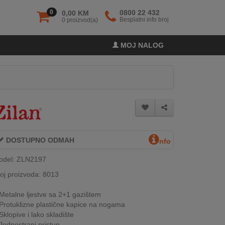
0
0800 22 432
0,00 KM
Besplatni info broj
0 proizvod(a)
MOJ NALOG
DOSTUPNO ODMAH
nfo
odel: ZLN2197
oj proizvoda: 8013
Metalne ljestve sa 2+1 gazištem
Protuklizne plastične kapice na nogama
Sklopive i lako skladište
Jednostrani pristup