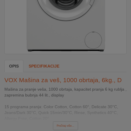
DOM
&
ALATI
ENERGIJA
OPIS
SPECIFIKACIJE
KLIMATIZACIJA
VOX Mašina za veš, 1000 obrtaja, 6kg., D
SECURITY
Mašina za pranje veša, 1000 obrtaja, kapacitet pranja 6 kg rublja ,
zapremina bubnja 44 lit., display
PC
15 programa pranja: Color Cotton, Cotton 60°, Delicate 30°C,
&
Jeans/Dark 30°C, Quick 15min/30°C, Rinse, Synthetics 40°C,
GAME
Allergy Free, Cotton 20°...
Pročitaj više...