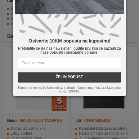
Candy
EYTC1 272D3-S
TCL
FF0814WA0
Kapacitet pranja od 7 kg
Kapacitet pranja 8 kg
Centrifuga do 1200 obrtaja u minuti
1400 obrtaja / min
Gornje punjenje idealno za manje prostore
24-satna odgoda pranja
Odgođeni start do 24 sata
18-minutno brzo pranje
Energetski razred C uz optimizovanu potrošnju vode i energije
Inverter motor
599,00
KM
599,90
KM
Ostvarite 10KM popusta na kupovinu!
Pretplatite se na naš newsletter i budite prvi koji će saznati za
naše popuste i specijalne ponude.
ŽELIM POPUST
Kupon se ne može kombinirati s drugim kuponima i važi za kupovinu
iznad 200KM.
Beko
BM3WFSU37413WPBB
LG
F2WR508SBM
1
Kapacitet pranja 7 kg.
Kapacitet 8 kg za svakodnevne potrebe obitelji
1400 obrtaja
Parna funkcija za higijenski čišće rublje
15 programa rada
AI DD inteligentna prilagodba pokreta bubnja