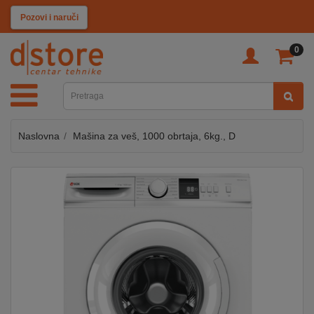
KATEGORIJE
Pozovi i naruči
0
TV
&
SAT
Naslovna
Mašina za veš, 1000 obrtaja, 6kg., D
MOBILNI
UREĐAJI
AUDIO
KABLOVI
KUĆANSKI
APARATI