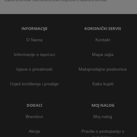
izgledu proizvoda. Zadržavamo pravo pogreške u slikama proizvoda.
INFORMACIJE
KORISNIČKI SERVIS
O Nama
Kontakt
Informacije o isporuci
Mapa sajta
Izjava o privatnosti
Maloprodajne poslovnice
Uvjeti korištenja i prodaje
Kako kupiti
DODACI
MOJ NALOG
Brendovi
Moj nalog
Akcija
Pravila o postupanju s