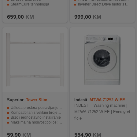
SteamCure tehnologija
Inverter Direct Drive motor s tihim radom
ProSmart inverter motor
Energetska klasa A
659,00
KM
999,00
KM
Superior
Tower Slim
Indesit
MTWA 71252 W EE
INDESIT | Washing machine |
Ušteda prostora postavljanjem na perilicu rublja
MTWA 71252 W EE | Energy ef
Kompatibilan s velikim brojem modela
Brzo i jednostavno instaliranje
ficie
Maksimalna nosivost police: 100 kg
59,90
KM
554,90
KM