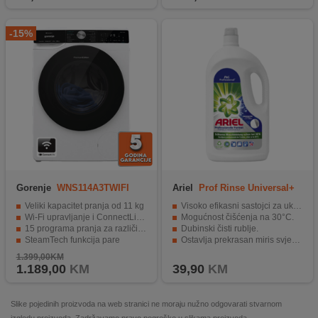
-15%
Gorenje
WNS114A3TWIFI
Ariel
Prof Rinse Universal+
3.85L
Veliki kapacitet pranja od 11 kg
Visoko efikasni sastojci za uklanjanje mrlja.
Wi-Fi upravljanje i ConnectLife aplikacija
Mogućnost čišćenja na 30°C.
15 programa pranja za različite potrebe
Dubinski čisti rublje.
SteamTech funkcija pare
Ostavlja prekrasan miris svježine i čistoće.
Aqua Stop zaštita za sigurniji rad
Pogodan za upotrebu kod profesionalaca.
1.399,00KM
1.189,00
KM
39,90
KM
Slike pojedinih proizvoda na web stranici ne moraju nužno odgovarati stvarnom