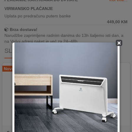
VIRMANSKO PLAĆANJE
Uplata po predračunu putem banke
449,00
KM
Brza dostava!
Narudžbe zaprimljene radnim danima do 13h šaljemo isti dan, a
na Vašoj adresi paket je već za 24–48h.
×
SLIČNI PROIZVODI
Novo