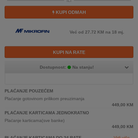
ILI
REKLAMACIJA
I
KUPI ODMAH
SERVIS
O
Već od 27.72 KM na 18 mj.
NAMA
KATALOZI
KUPI NA RATE
KAKO
Dostupnost:
Na stanju!
KUPITI?
KUPOVINA
IZ
PLAĆANJE POUZEĆEM
INOSTRANSTVA
Plaćanje gotovinom prilikom preuzimanja
449,00
KM
OZNAKE
PLAĆANJE KARTICAMA JEDNOKRATNO
ENERGETSKE
Plaćanje karticama(sve banke)
UČINKOVITOSTI
449,00
KM
DIGITALIS
PLAĆANJE KARTICAMA DO 24 RATE
Vidi više...