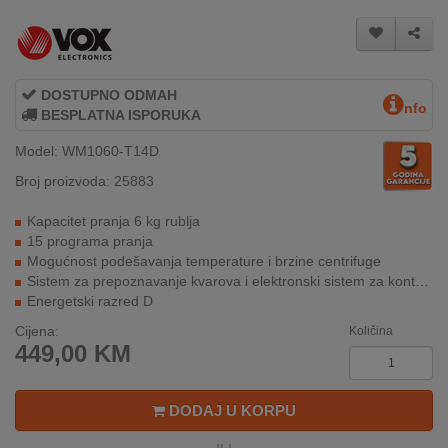
INTERNO
MOJ
DOSTUPNO ODMAH
NALOG
nfo
BESPLATNA ISPORUKA
Model: WM1060-T14D
AKCIJE
Broj proizvoda: 25883
BRENDOVI
Kapacitet pranja 6 kg rublja
15 programa pranja
NOVO
Mogućnost podešavanja temperature i brzine centrifuge
U
Sistem za prepoznavanje kvarova i elektronski sistem za kontrolu rada
PONUDI
Energetski razred D
KONTAKT
Cijena:
Količina
449,00
KM
KUPOVINA
NA
DODAJ U KORPU
RATE