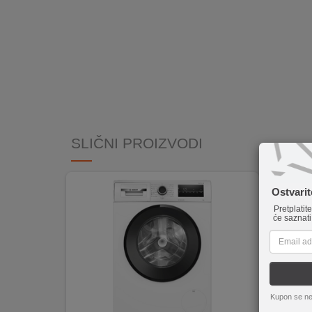
INTERNO
MOJ
NALOG
AKCIJE
BRENDOVI
SLIČNI PROIZVODI
NOVO
U
Ostvari
PONUDI
Pretplatit
će saznati
KONTAKT
KUPOVINA
NA
RATE
Kupon se ne