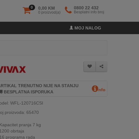
0
0800 22 432
0,00 KM
Besplatni info broj
0 proizvod(a)
MOJ NALOG
ARTIKAL TRENUTNO NIJE NA STANJU
nfo
BESPLATNA ISPORUKA
odel: WFL-120716CSI
oj proizvoda: 65470
Kapacitet pranja 7 kg
1200 obrtaja
16 programa rada