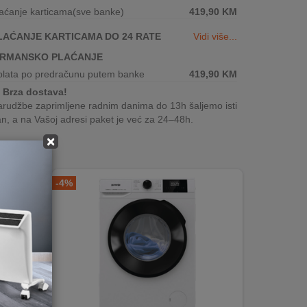
aćanje karticama(sve banke)
419,90
KM
LAĆANJE KARTICAMA DO 24 RATE
Vidi više...
IRMANSKO PLAĆANJE
plata po predračunu putem banke
419,90
KM
Brza dostava!
rudžbe zaprimljene radnim danima do 13h šaljemo isti
n, a na Vašoj adresi paket je već za 24–48h.
×
-4%