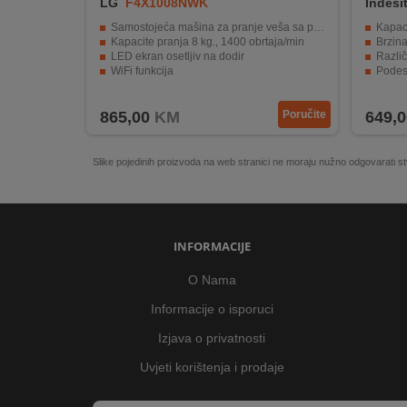
LG
F4X1008NWK
Indesi
Samostojeća mašina za pranje veša sa parom
Kapaci
Kapacite pranja 8 kg., 1400 obrtaja/min
Brzina
LED ekran osetljiv na dodir
Različi
WiFi funkcija
Podesi
Inverter Direct Drive motor
Energe
865,00
KM
Poručite
649,0
Slike pojedinih proizvoda na web stranici ne moraju nužno odgovarati
INFORMACIJE
O Nama
Informacije o isporuci
Izjava o privatnosti
Uvjeti korištenja i prodaje