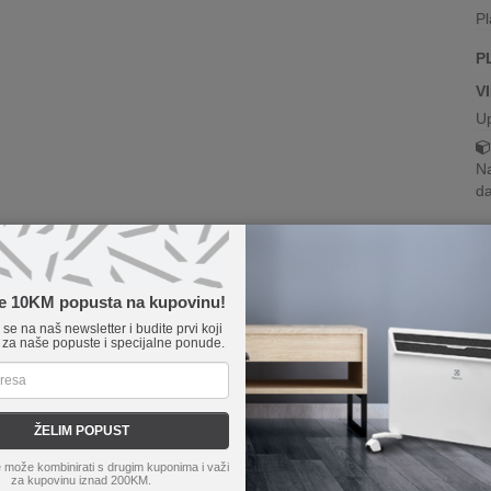
Pl
P
V
U
Na
da
te 10KM popusta na kupovinu!
e se na naš newsletter i budite prvi koji
 za naše popuste i specijalne ponude.
ŽELIM POPUST
 može kombinirati s drugim kuponima i važi
za kupovinu iznad 200KM.