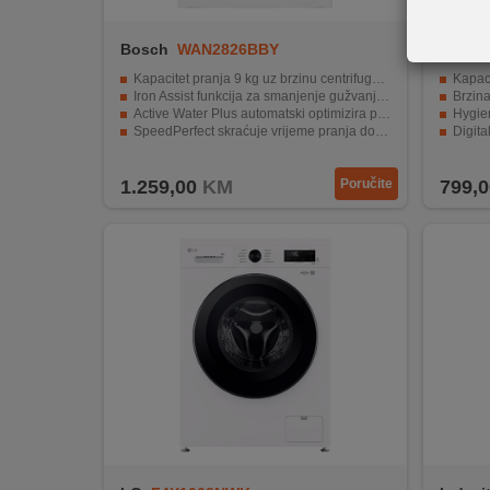
REKLAMACIJA
I
Bosch
WAN2826BBY
Samsu
SERVIS
Kapacitet pranja 9 kg uz brzinu centrifuge od 1400 o/min
Kapaci
Iron Assist funkcija za smanjenje gužvanja odjeće
Brzina
O
Active Water Plus automatski optimizira potrošnju vode
Hygie
NAMA
SpeedPerfect skraćuje vrijeme pranja do 65%
Digita
SilentPowerDrive motor za tih i dugotrajan rad
Stay C
KATALOZI
1.259,00
KM
Poručite
799,0
KAKO
KUPITI?
KUPOVINA
IZ
INOSTRANSTVA
OZNAKE
ENERGETSKE
UČINKOVITOSTI
DIGITALIS