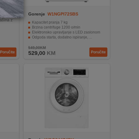
Gorenje
W1NGPI72SBS
šina z
Kapacitet pranja 7 kg
Brzina centrifuge 1200 o/min
Elektronsko upravljanje s LED zaslonom
Odgoda starta, dodatno ispiranje, ...
Prednje punjenje, Inverter motor
549,00KM
Poručite
529,00
KM
Poručite