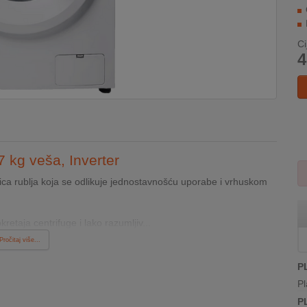
Ci
4
7 kg veša, Inverter
ica rublja koja se odlikuje jednostavnošću uporabe i vrhuskom
retaja centrifuge i lako razumljiv...
Pročitaj više...
P
Pl
P