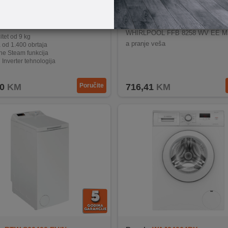
ng
WW90T4040CE1LE
Whirlpool
N00020794
WHIRLPOOL FFB 8258 WV EE Ma
tet od 9 kg
a pranje veša
 od 1.400 obrtaja
ne Steam funkcija
l Inverter tehnologija
lean i Drum Clean funkcije
0
KM
Poručite
716,41
KM