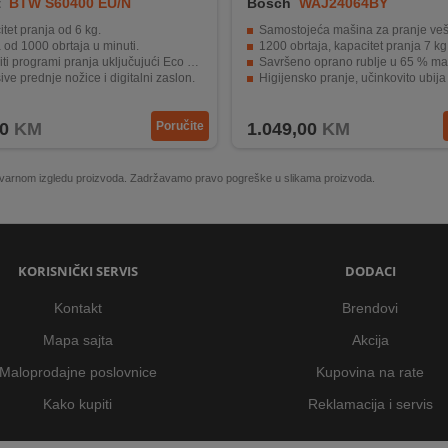
t
BTW S60400 EU/N
Bosch
WAJ24064BY
tet pranja od 6 kg.
Samostojeća mašina za pranje ve
 od 1000 obrtaja u minuti.
1200 obrtaja, kapacitet pranja 7 kg
ti programi pranja uključujući Eco program.
Savršeno oprano rublje u 65 % manje v
ve prednje nožice i digitalni zaslon.
Higijensko pranje, učinkovito ubija klice čak 
tski razred C sa uštedom energije.
LED zaslon s jednostavnim upravl
0
KM
Poručite
1.049,00
KM
 stvarnom izgledu proizvoda. Zadržavamo pravo pogreške u slikama proizvoda.
KORISNIČKI SERVIS
DODACI
Kontakt
Brendovi
Mapa sajta
Akcija
Maloprodajne poslovnice
Kupovina na rate
Kako kupiti
Reklamacija i servis