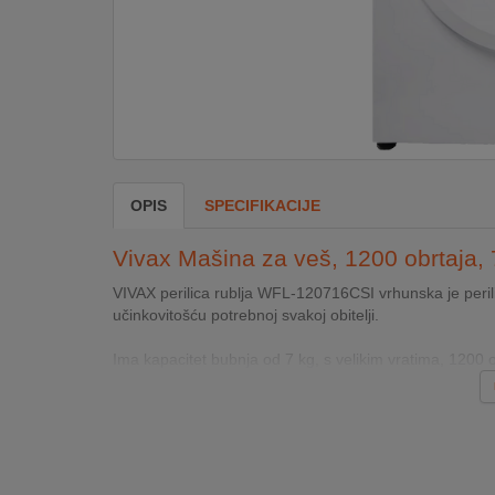
DOM
&
ALATI
ENERGIJA
OPIS
SPECIFIKACIJE
KLIMATIZACIJA
Vivax Mašina za veš, 1200 obrtaja, 
VIVAX perilica rublja WFL-120716CSI vrhunska je peril
učinkovitošću potrebnoj svakoj obitelji.
SECURITY
Ima kapacitet bubnja od 7 kg, s velikim vratima, 1200 ok
PC
&
GAME