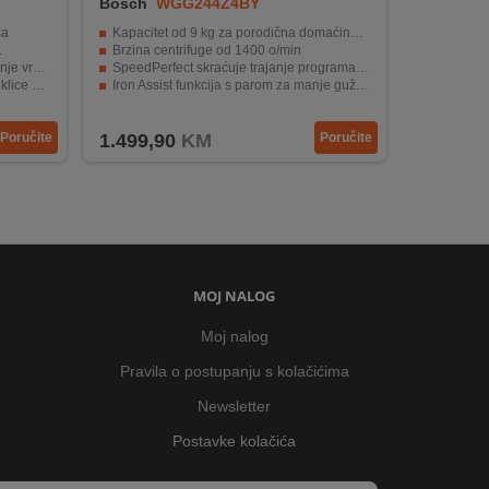
Bosch
WGG244Z4BY
ša
Kapacitet od 9 kg za porodična domaćinstva
.
Brzina centrifuge od 1400 o/min
remena
SpeedPerfect skraćuje trajanje programa do 65%
i na 40°
Iron Assist funkcija s parom za manje gužvanja odjeće
janjem
Energetska klasa A za nisku potrošnju energije
Poručite
1.499,90
KM
Poručite
MOJ NALOG
Moj nalog
Pravila o postupanju s kolačićima
Newsletter
Postavke kolačića