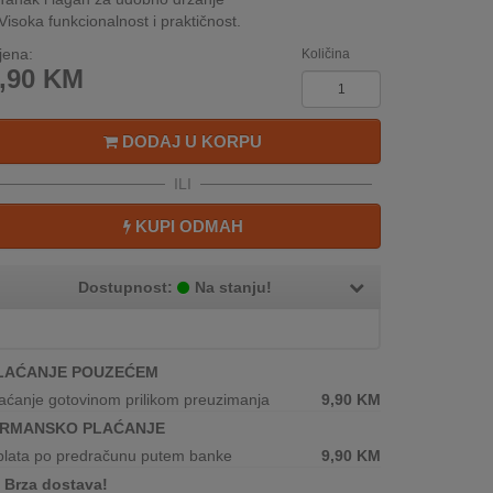
Visoka funkcionalnost i praktičnost.
jena:
Količina
,90
KM
DODAJ U KORPU
ILI
KUPI ODMAH
Dostupnost:
Na stanju!
LAĆANJE POUZEĆEM
aćanje gotovinom prilikom preuzimanja
9,90
KM
IRMANSKO PLAĆANJE
plata po predračunu putem banke
9,90
KM
Brza dostava!