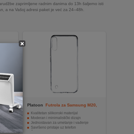
rudžbe zaprimljene radnim danima do 13h šaljemo isti
n, a na Vašoj adresi paket je već za 24–48h.
×
e 7,
Platoon
Futrola za Samsung M20,
transparent
a
Kvalitetan silikonski materijal
Moderan i minimalistički dizajn
Jednostavan za umetanje i vađenje
Savršeno pristaje uz telefon
ote 7
Štiti od prašine, ogrebotina i udara