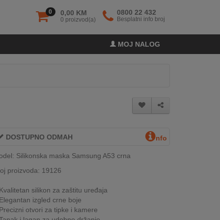
0
0800 22 432
0,00 KM
Besplatni info broj
0 proizvod(a)
MOJ NALOG
DOSTUPNO ODMAH
nfo
del: Silikonska maska Samsung A53 crna
oj proizvoda: 19126
Kvalitetan silikon za zaštitu uređaja
Elegantan izgled crne boje
Precizni otvori za tipke i kamere
Tanak i lagan za udobno držanje