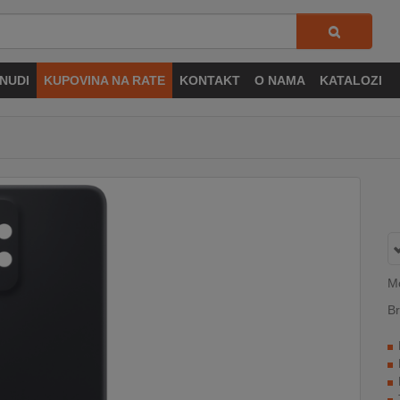
NUDI
KUPOVINA NA RATE
KONTAKT
O NAMA
KATALOZI
Mo
Br