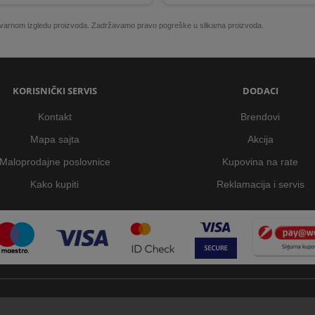
 stvarnom izgledu proizvoda. Zadržavamo pravo pogreške u slikama proizvoda.
KORISNIČKI SERVIS
DODACI
Kontakt
Brendovi
Mapa sajta
Akcija
Maloprodajne poslovnice
Kupovina na rate
Kako kupiti
Reklamacija i servis