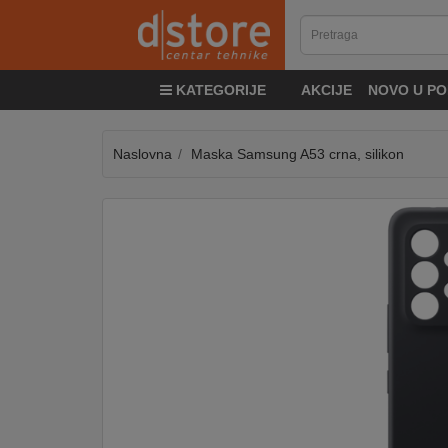
KATEGORIJE
KATEGORIJE
AKCIJE
NOVO U PO
TV
&
SAT
Naslovna
Maska Samsung A53 crna, silikon
MOBILNI
UREĐAJI
AUDIO
KABLOVI
KUĆANSKI
APARATI