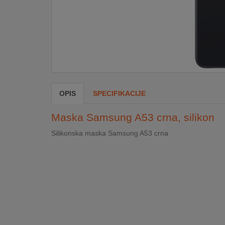
DOM
&
ALATI
ENERGIJA
OPIS
SPECIFIKACIJE
KLIMATIZACIJA
Maska Samsung A53 crna, silikon
Silikonska maska Samsung A53 crna
SECURITY
PC
&
GAME