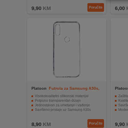
REKLAMACIJA
9,90
KM
Poručite
6,00
I
SERVIS
O
NAMA
KATALOZI
KAKO
KUPITI?
KUPOVINA
IZ
Platoon
Futrola za Samsung A30s,
Platoo
INOSTRANSTVA
transpar.
crna
Visokokvalitetni silikonski materijal
Zaštit
Potpuno transparentan dizajn
Kvalit
OZNAKE
Jednostavan za umetanje i vađenje
Savrš
ENERGETSKE
Savršeno pristaje uz Samsung A30s
Modera
UČINKOVITOSTI
Pruža pouzdanu zaštitu od oštećenja.
Jedno
8,90
KM
Poručite
9,90
DIGITALIS