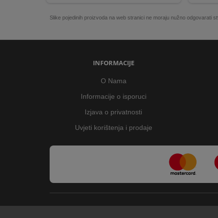
Slike pojedinih proizvoda na web stranici ne moraju nužno odgovarati
INFORMACIJE
O Nama
Informacije o isporuci
Izjava o privatnosti
Uvjeti korištenja i prodaje