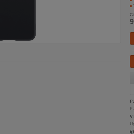
Ci
9
P
Pl
V
U