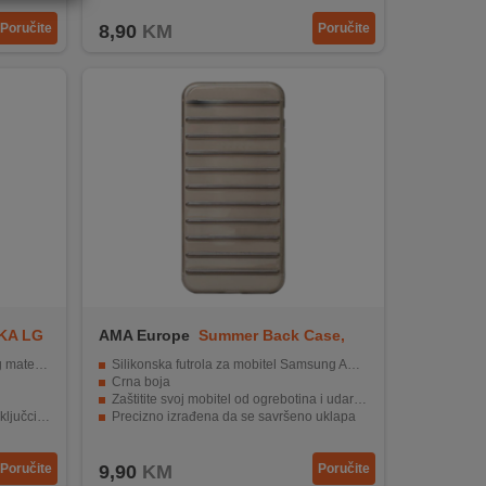
Poručite
8,90
KM
Poručite
KA LG
AMA Europe
Summer Back Case,
Galaxy A3,black
rijala.
Silikonska futrola za mobitel Samsung A3 2017
Crna boja
Zaštitite svoj mobitel od ogrebotina i udaraca
učcima.
Precizno izrađena da se savršeno uklapa
d vlage.
Jednostavno postavljanje i uklanjanje
Poručite
9,90
KM
Poručite