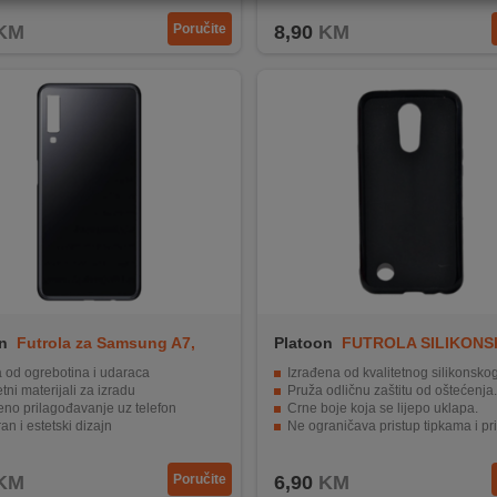
KM
Poručite
8,90
KM
n
Futrola za Samsung A7,
Platoon
FUTROLA SILIKONS
ALIN
a od ogrebotina i udaraca
Izrađena od kvalitetnog silikonskog mate
etni materijali za izradu
Pruža odličnu zaštitu od oštećenja.
eno prilagođavanje uz telefon
Crne boje koja se lijepo uklapa.
n i estetski dizajn
Ne ograničava pristup tipkama i priklj
stavno umetanje i vađenje.
Pruža izvrsno prianjanje i zaštitu o
KM
Poručite
6,90
KM