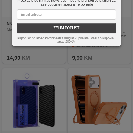
Pretplatite se na naš newsletter i budite prvi koji će saznati za
naše popuste i specijalne ponude.
NN
5229
hoco.
Armor series Case
ŽELIM POPUST
iPhone X/XS
Maska za Iphone 11, green
Pojačanje na četiri kuta protiv udara
Debljina navlake iznosi 1.2 mm
Kupon se ne može kombinirati s drugim kuponima i važi za kupovinu
Materijal izrade TPU
iznad 200KM.
Savršeno pristaje uz telefon
Štiti telefon od prašine i udara
14,90
KM
9,90
KM