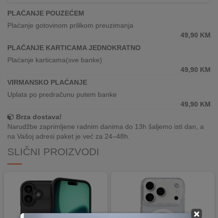
REKLAMACIJA
PLAĆANJE POUZEĆEM
I
SERVIS
Plaćanje gotovinom prilikom preuzimanja
49,90
KM
O
PLAĆANJE KARTICAMA JEDNOKRATNO
NAMA
Plaćanje karticama(sve banke)
49,90
KM
KATALOZI
VIRMANSKO PLAĆANJE
Uplata po predračunu putem banke
KAKO
49,90
KM
KUPITI?
Brza dostava!
Narudžbe zaprimljene radnim danima do 13h šaljemo isti dan, a
KUPOVINA
na Vašoj adresi paket je već za 24–48h.
IZ
SLIČNI PROIZVODI
INOSTRANSTVA
OZNAKE
ENERGETSKE
UČINKOVITOSTI
×
DIGITALIS