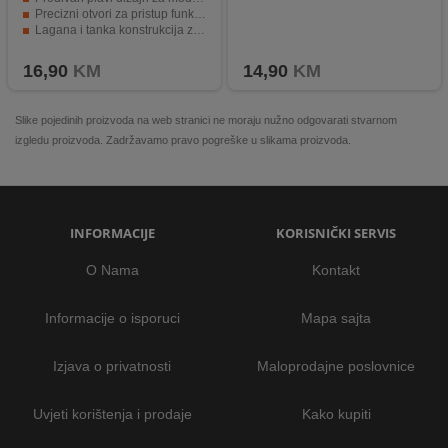
Precizni otvori za pristup funkcijama.
Lagana i tanka konstrukcija za udobnost.
Izdržljivost i dugotrajna zaštita telefona.
16,90
KM
14,90
KM
Slike pojedinih proizvoda na web stranici ne moraju nužno odgovarati stvarnom
izgledu proizvoda. Zadržavamo pravo pogreške u slikama proizvoda.
INFORMACIJE
KORISNIČKI SERVIS
O Nama
Kontakt
Informacije o isporuci
Mapa sajta
Izjava o privatnosti
Maloprodajne poslovnice
Uvjeti korištenja i prodaje
Kako kupiti