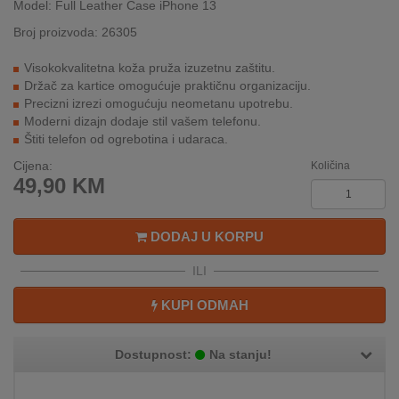
Model: Full Leather Case iPhone 13
INTERNO
Broj proizvoda: 26305
Visokokvalitetna koža pruža izuzetnu zaštitu.
MOJ
Držač za kartice omogućuje praktičnu organizaciju.
NALOG
Precizni izrezi omogućuju neometanu upotrebu.
Moderni dizajn dodaje stil vašem telefonu.
AKCIJE
Štiti telefon od ogrebotina i udaraca.
Cijena:
Količina
BRENDOVI
49,90
KM
NOVO
U
DODAJ U KORPU
PONUDI
ILI
KONTAKT
KUPI ODMAH
KUPOVINA
NA
Dostupnost:
Na stanju!
RATE