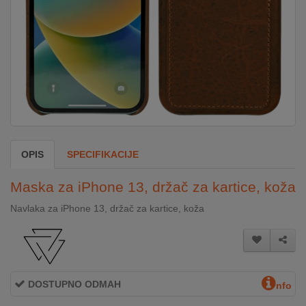
DOM
&
ALATI
ENERGIJA
OPIS
SPECIFIKACIJE
KLIMATIZACIJA
Maska za iPhone 13, držač za kartice, koža
SECURITY
Navlaka za iPhone 13, držač za kartice, koža
PC
&
GAME
DOSTUPNO ODMAH
nfo