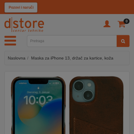
KATEGORIJE
Pozovi i naruči
0
TV
&
SAT
Naslovna
Maska za iPhone 13, držač za kartice, koža
MOBILNI
UREĐAJI
AUDIO
KABLOVI
KUĆANSKI
APARATI