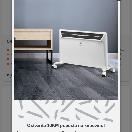
NN-Su
iPhone 17 TPU Phone
NN-Su
iPhone 17 Pro
Case
MagSafe Phone Case
TPU materijal je netoksičan i ima odličnu otpornost na habanje
TPU materijal, netoksičan i bez mirisa
Precizno dizajniran da odgovara vašem mobilnom telefonu
Precizan dizajn, odgovara vašem telefonu
U potpunosti štiti od ogrebotina, prljavštine i habanja
U potpunosti štiti uređaj od ogrebotina, prljavštine i habanja
Svim tipkama i priključcima se lako pristupa
Podržava MagSafe magnetsko punjenje
Jednostavan, elegantan i lak za nošenje
Jednostavan, elegantan i lak za nošenje
9,90
KM
13,90
KM
Ostvarite 10KM popusta na kupovinu!