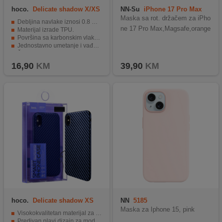
hoco.
Delicate shadow X/XS
NN-Su
iPhone 17 Pro Max
Rotation Holder
Maska sa rot. držačem za iPho
Debljina navlake iznosi 0.8 mm.
ne 17 Pro Max,Magsafe,orange
Materijal izrade TPU.
Površina sa karbonskim vlaknima.
Jednostavno umetanje i vađenje.
Štiti telefon od prašine, ogrebotina i udara.
16,90
KM
39,90
KM
hoco.
Delicate shadow XS
NN
5185
Max
Maska za Iphone 15, pink
Visokokvalitetan materijal za zaštitu telefona.
Predivan plavi dizajn za moderan izgled.