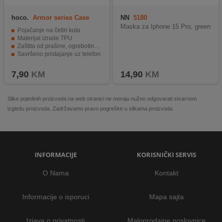
hoco.
Armor series Case
NN
5180
iPhone XR
Maska za Iphone 15 Pro, green
Pojačanje na četiri kuta
Materijal izrade TPU
Zaštita od prašine, ogrebotina i udara
Savršeno pristajanje uz telefon
Jednostavno umetanje i vađenje
7,90
KM
14,90
KM
Slike pojedinih proizvoda na web stranici ne moraju nužno odgovarati stvarnom
izgledu proizvoda. Zadržavamo pravo pogreške u slikama proizvoda.
INFORMACIJE
KORISNIČKI SERVIS
O Nama
Kontakt
Informacije o isporuci
Mapa sajta
Izjava o privatnosti
Maloprodajne poslovnice