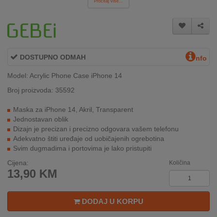
Pročitaj više...
INTERNO
MOJ
NALOG
DOSTUPNO ODMAH
nfo
AKCIJE
Model: Acrylic Phone Case iPhone 14
Broj proizvoda: 35592
BRENDOVI
Maska za iPhone 14, Akril, Transparent
NOVO
Jednostavan oblik
U
Dizajn je precizan i precizno odgovara vašem telefonu
PONUDI
Adekvatno štiti uređaje od uobičajenih ogrebotina
Svim dugmadima i portovima je lako pristupiti
KONTAKT
Cijena:
Količina
13,90
KM
KUPOVINA
NA
RATE
DODAJ U KORPU