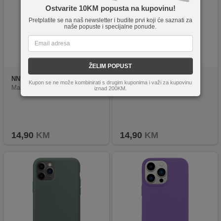
Ostvarite 10KM popusta na kupovinu!
Pretplatite se na naš newsletter i budite prvi koji će saznati za
naše popuste i specijalne ponude.
ŽELIM POPUST
NN
5182
NN
4921
Kupon se ne može kombinirati s drugim kuponima i važi za kupovinu
Maska za Iphone 15 Pro, pink
Maska za Iphone 15, black
iznad 200KM.
14,90
KM
14,90
KM