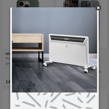
×
NN
5177
NN-Su
TPU Phone Case
iPhone 16 Pro
Maska za Iphone 15 Pro Max ,
Transparenta maska za iPhone 16 Pro
green
Precizna mjesta za rupe
Adekvatno štiti uređaje
Sve tipke i portovi su dostupni
Akrilni materijal, netoksičan i bez ukusa
14,90
KM
19,90
KM