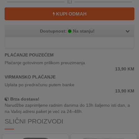
ILI
REKLAMACIJA
I
KUPI ODMAH
SERVIS
O
Dostupnost:
Na stanju!
NAMA
KATALOZI
PLAĆANJE POUZEĆEM
Plaćanje gotovinom prilikom preuzimanja
KAKO
13,90
KM
KUPITI?
VIRMANSKO PLAĆANJE
KUPOVINA
Uplata po predračunu putem banke
IZ
13,90
KM
INOSTRANSTVA
Brza dostava!
Narudžbe zaprimljene radnim danima do 13h šaljemo isti dan, a
OZNAKE
na Vašoj adresi paket je već za 24–48h.
ENERGETSKE
SLIČNI PROIZVODI
UČINKOVITOSTI
DIGITALIS