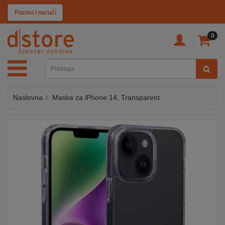
KATEGORIJE
Pozovi i naruči
0
TV
&
SAT
Naslovna
Maska za iPhone 14, Transparent
MOBILNI
UREĐAJI
AUDIO
KABLOVI
KUĆANSKI
APARATI