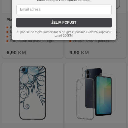
Platoon
SAMSUNG J3 2017,
NN-Su
Redmi Note 15 Pro
ŽELIM POPUST
FUTROLA SIL. ALIN
5G TPU Phone Case
Kvalitetan silikonski materijal.
Visokokvalitetni, ekološki prihvatljivi TPU materijali
Moderan dizajn u pink boji.
Potpuno prozirna TPU mekana maska
Kupon se ne može kombinirati s drugim kuponima i važi za kupovinu
iznad 200KM.
Savršeno pristaje uz telefon.
Pruža učinkovitu zaštitu uređaja
Štiti telefon od prašine i ogrebotina.
Precizni izrezi s potpunim pristupom
Jednostavan za umetanje i vađenje.
Jednostavan pristup svim priključcima i tipkama
6,90
KM
9,90
KM