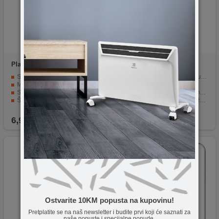
Platoon
SAMSUNG S8
NN
Silikonska maska
FUTROLA SILIK. ALIN
Samsung A53 crna
Silikonski materijal štiti mobitel od oštećenja.
Kvalitetan silikon za zaštitu uređaja
Moderan dizajn prilagođen različitim stilovima.
Elegantan izgled crne boje
Savršeno prilagođena Samsung S8 mobitelu.
Precizni otvori za tipke i kamere
Štiti mobitel od prašine, ogrebotina i udara.
Tanak i lagan za udobno držanje
Lako se umetne i vađi iz futrole.
Visoka funkcionalnost i praktičnost.
6,90
KM
9,90
KM
Ostvarite 10KM popusta na kupovinu!
Pretplatite se na naš newsletter i budite prvi koji će saznati za
naše popuste i specijalne ponude.