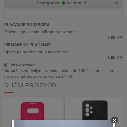
REKLAMACIJA
Dostupnost:
Na stanju!
I
SERVIS
PLAĆANJE POUZEĆEM
O
Plaćanje gotovinom prilikom preuzimanja
NAMA
6,90
KM
VIRMANSKO PLAĆANJE
KATALOZI
Uplata po predračunu putem banke
6,90
KM
KAKO
KUPITI?
Brza dostava!
Narudžbe zaprimljene radnim danima do 13h šaljemo isti dan, a
na Vašoj adresi paket je već za 24–48h.
KUPOVINA
IZ
SLIČNI PROIZVODI
INOSTRANSTVA
OZNAKE
ENERGETSKE
UČINKOVITOSTI
×
DIGITALIS