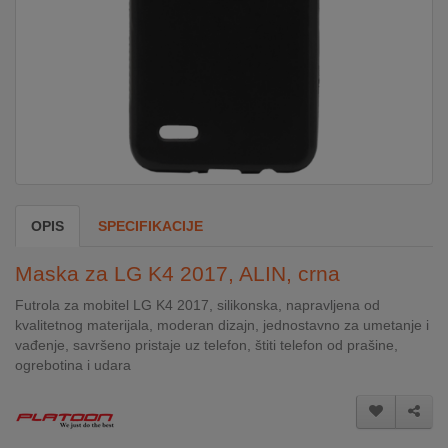
DOM
&
ALATI
ENERGIJA
OPIS
SPECIFIKACIJE
KLIMATIZACIJA
Maska za LG K4 2017, ALIN, crna
SECURITY
Futrola za mobitel LG K4 2017, silikonska, napravljena od
kvalitetnog materijala, moderan dizajn, jednostavno za umetanje i
vađenje, savršeno pristaje uz telefon, štiti telefon od prašine,
PC
ogrebotina i udara
&
GAME