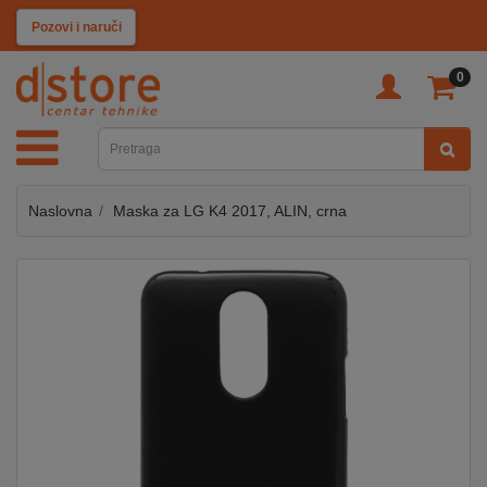
KATEGORIJE
Pozovi i naruči
0
TV
&
SAT
Naslovna
Maska za LG K4 2017, ALIN, crna
MOBILNI
UREĐAJI
AUDIO
KABLOVI
KUĆANSKI
APARATI