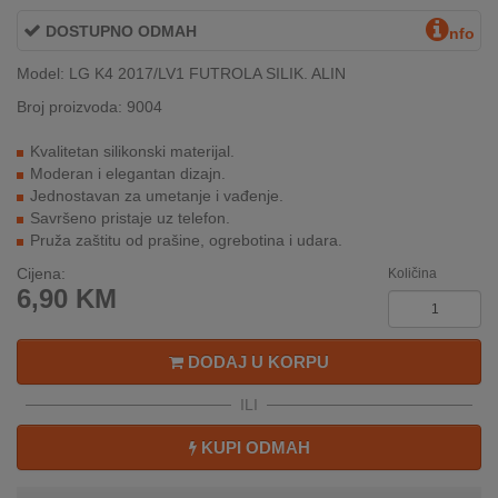
INTERNO
DOSTUPNO ODMAH
nfo
Model: LG K4 2017/LV1 FUTROLA SILIK. ALIN
MOJ
Broj proizvoda: 9004
NALOG
Kvalitetan silikonski materijal.
AKCIJE
Moderan i elegantan dizajn.
Jednostavan za umetanje i vađenje.
Savršeno pristaje uz telefon.
BRENDOVI
Pruža zaštitu od prašine, ogrebotina i udara.
NOVO
Cijena:
Količina
U
6,90
KM
PONUDI
DODAJ U KORPU
KONTAKT
ILI
KUPOVINA
NA
KUPI ODMAH
RATE