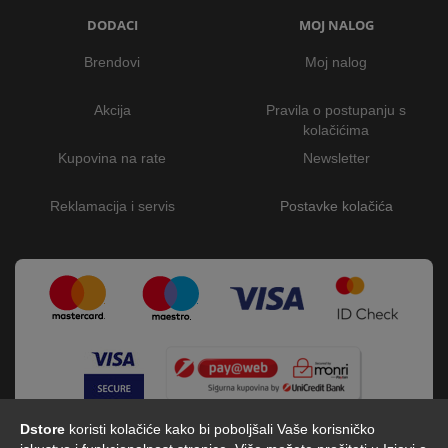
DODACI
MOJ NALOG
Brendovi
Moj nalog
Akcija
Pravila o postupanju s
kolačićima
Kupovina na rate
Newsletter
Reklamacija i servis
Postavke kolačića
Dstore
koristi kolačiće kako bi poboljšali Vaše korisničko