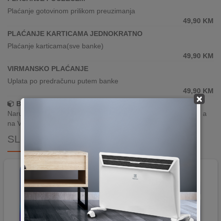
Plaćanje gotovinom prilikom preuzimanja
49,90
KM
PLAĆANJE KARTICAMA JEDNOKRATNO
Plaćanje karticama(sve banke)
49,90
KM
VIRMANSKO PLAĆANJE
Uplata po predračunu putem banke
49,90
KM
×
Brza dostava!
Narudžbe zaprimljene radnim danima do 13h šaljemo isti dan, a
na Vašoj adresi paket je već za 24–48h.
SLIČNI PROIZVODI