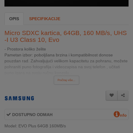
INTERNO
OPIS
SPECIFIKACIJE
MOJ
NALOG
Micro SDXC kartica, 64GB, 160 MB/s, UHS
-I U3 Class 10, Evo
AKCIJE
- Prostora koliko želite
Pametan izbor: poboljšana brzina i kompatibilnost donose
BRENDOVI
pouzdan rad. Zahvaljujući velikom kapacitetu za pohranu, možete
pohraniti puno fotografija i videozapisa na svoj telefon , učitati
NOVO
puno igara na svoju ručnu konzolu ...
U
Pročitaj više...
PONUDI
KONTAKT
KUPOVINA
DOSTUPNO ODMAH
nfo
NA
RATE
Model: EVO Plus 64GB 160MB/s