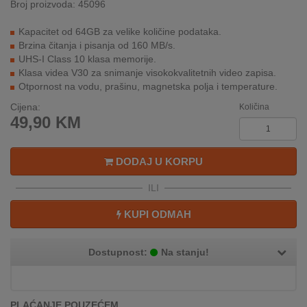
Broj proizvoda: 45096
REKLAMACIJA
I
Kapacitet od 64GB za velike količine podataka.
SERVIS
Brzina čitanja i pisanja od 160 MB/s.
UHS-I Class 10 klasa memorije.
O
Klasa videa V30 za snimanje visokokvalitetnih video zapisa.
NAMA
Otpornost na vodu, prašinu, magnetska polja i temperature.
Cijena:
Količina
KATALOZI
49,90
KM
KAKO
KUPITI?
DODAJ U KORPU
KUPOVINA
ILI
IZ
INOSTRANSTVA
KUPI ODMAH
OZNAKE
Dostupnost:
Na stanju!
ENERGETSKE
UČINKOVITOSTI
DIGITALIS
PLAĆANJE POUZEĆEM