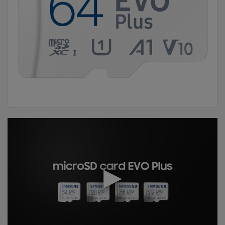
DOM
&
ALATI
ENERGIJA
KLIMATIZACIJA
SECURITY
PC
&
GAME