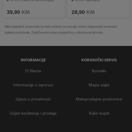
UHS-I Class 10 tehnologija
UHS-I standard
Kompatibilnost s Micro SDXC uređajima
Transfer brzina do 90 MB/s
39,90
KM
28,90
KM
Slike pojedinih proizvoda na web stranici ne moraju nužno odgovarati stvarnom
izgledu proizvoda. Zadržavamo pravo pogreške u slikama proizvoda.
INFORMACIJE
KORISNIČKI SERVIS
O Nama
Kontakt
Informacije o isporuci
Mapa sajta
Izjava o privatnosti
Maloprodajne poslovnice
Uvjeti korištenja i prodaje
Kako kupiti