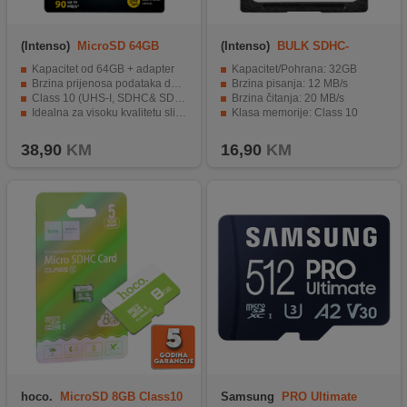
(Intenso)
MicroSD 64GB
(Intenso)
BULK SDHC-
Class10 UHS-I Pro
32GB/Class10
Kapacitet od 64GB + adapter
Kapacitet/Pohrana: 32GB
Brzina prijenosa podataka do 90 MB/s
Brzina pisanja: 12 MB/s
Class 10 (UHS-I, SDHC& SDXC) Pro
Brzina čitanja: 20 MB/s
Idealna za visoku kvalitetu slika i 4K Ultra HD video materijal
Klasa memorije: Class 10
Kompatibilna sa različitim uređajima
Kompatibilna sa SDHC i SDXC uređajima.
38,90
KM
16,90
KM
hoco.
MicroSD 8GB Class10
Samsung
PRO Ultimate