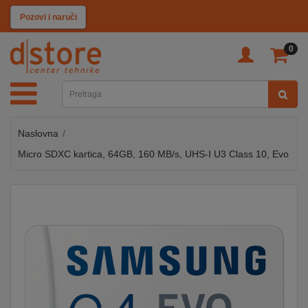
KATEGORIJE
Pozovi i naruči
0
TV
&
SAT
Naslovna
MOBILNI
UREĐAJI
Micro SDXC kartica, 64GB, 160 MB/s, UHS-I U3 Class 10, Evo
AUDIO
KABLOVI
KUĆANSKI
APARATI