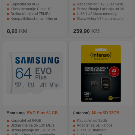
(85799)
512GB
Kapacitet od 8GB
Kapacitet od 512GB za velike količine podataka.
Klasa memorije Class 10
Brzina čitanja i pisanja od 200 MB/s.
Brzina čitanja od 75MB/s
UHS-I U3 klasa memorije.
Kompatibilnost s različitim uređajima
Klasa videa V30 za snimanje visokokvalitetnih video zapisa.
Idealna za proširenje memorije.
Otpornost na vodu, prašinu, magnetska polja i temperature.
8,90
KM
259,90
KM
Samsung
EVO Plus 64 GB
(Intenso)
MicroSD 32GB
130 MB/s
Class10 UHS-I Pro
Kapacitet od 64GB
Kapacitet od 32GB
Brzina čitanja do 130 MB/s
Adapter za SD kartice
Brzina pisanja do 130 MB/s
Class 10 standard