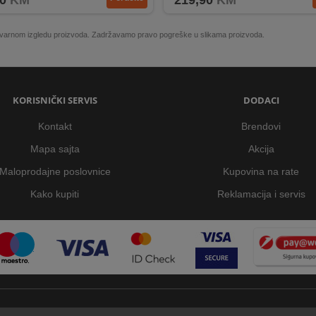
0
KM
219,90
KM
 stvarnom izgledu proizvoda. Zadržavamo pravo pogreške u slikama proizvoda.
KORISNIČKI SERVIS
DODACI
Kontakt
Brendovi
Mapa sajta
Akcija
Maloprodajne poslovnice
Kupovina na rate
Kako kupiti
Reklamacija i servis