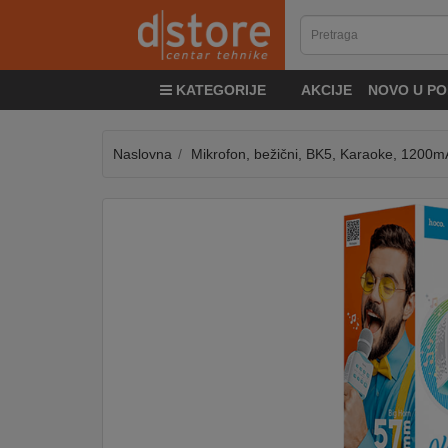
KATEGORIJE
KATEGORIJE
AKCIJE
NOVO U PO
TV
&
SAT
Naslovna
Mikrofon, bežični, BK5, Karaoke, 1200
MOBILNI
UREĐAJI
AUDIO
KABLOVI
KUĆANSKI
APARATI