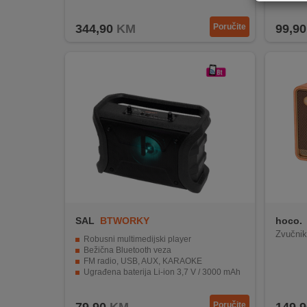
REKLAMACIJA
I
344,90
KM
Poručite
99,90
SERVIS
O
NAMA
KATALOZI
KAKO
KUPITI?
KUPOVINA
IZ
INOSTRANSTVA
SAL
BTWORKY
hoco.
Zvučnik
Robusni multimedijski player
OZNAKE
Bežična Bluetooth veza
ENERGETSKE
FM radio, USB, AUX, KARAOKE
UČINKOVITOSTI
Ugrađena baterija Li-ion 3,7 V / 3000 mAh
RGB LED osvjetljenje zvučnika
DIGITALIS
Poručite