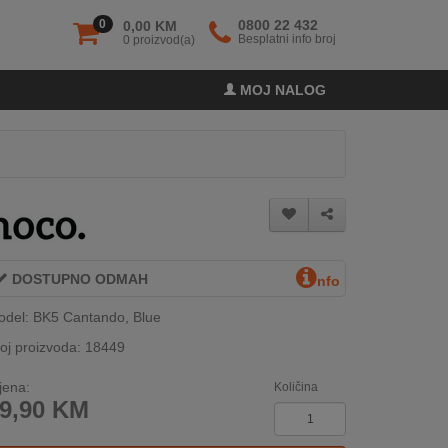
0
0800 22 432
0,00 KM
Besplatni info broj
0 proizvod(a)
MOJ NALOG
DOSTUPNO ODMAH
nfo
del: BK5 Cantando, Blue
oj proizvoda: 18449
jena:
Količina
9,90
KM