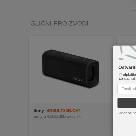
INTERNO
SLIČNI PROIZVODI
MOJ
NALOG
AKCIJE
BRENDOVI
Ostvari
NOVO
Pretplatit
će saznati
U
PONUDI
KONTAKT
Sony
SRSULT30B.CE7
hoco.
KUPOVINA
Kupon se ne
Sony SRSULT30B zvučnik
Zvučnik
NA
h, 220
RATE