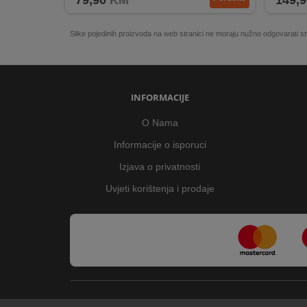
79,90
KM
149,9
Slike pojedinih proizvoda na web stranici ne moraju nužno odgovarati
INFORMACIJE
O Nama
Informacije o isporuci
Izjava o privatnosti
Uvjeti korištenja i prodaje