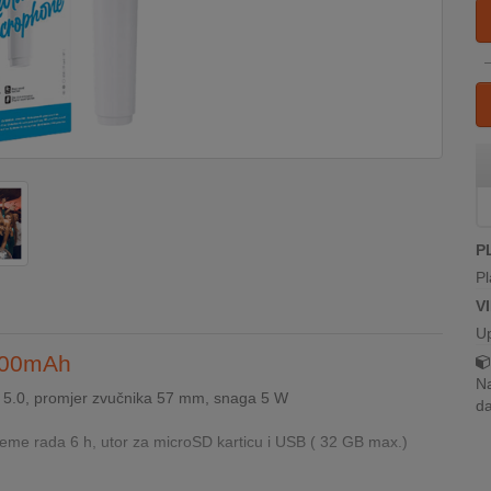
P
Pl
V
U
1200mAh
Na
 5.0, promjer zvučnika 57 mm, snaga 5 W
da
jeme rada 6 h, utor za microSD karticu i USB ( 32 GB max.)