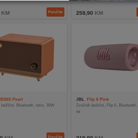
Odabir LED svjetlosnih efekata i osvijetljena upravlja
KM
Poručite
259,90
KM
BS65 Pearl
JBL
Flip 6 Pink
 bežični, Bluetooth, retro, 30W
Zvučnik bežični, Flip 6, Bluetooth,
nk
Poručite