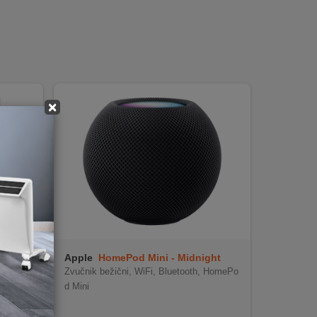
×
Apple
HomePod Mini - Midnight
Zvučnik bežični, WiFi, Bluetooth, HomePo
 dizajn
d Mini
skustvo
kvilizator
 gitaru