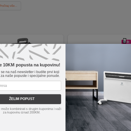
Pročitaj više...
te 10KM popusta na kupovinu!
e se na naš newsletter i budite prvi koji
 za naše popuste i specijalne ponude.
ŽELIM POPUST
BS52 Billowing
SAL
PAR216WH
 može kombinirati s drugim kuponima i važi
 bežični sa mikrofonom, Bluetoot
za kupovinu iznad 200KM.
Snaga 60 W i dvosistemski bass-reflex
0 mAh
Bluetooth i TWS podrška za bežično i
Reprodukcija glazbe putem USB-a, microSD-a i AUX-a uz digitalni e
KARAOKE funkcija te ulazi za mikrofon i