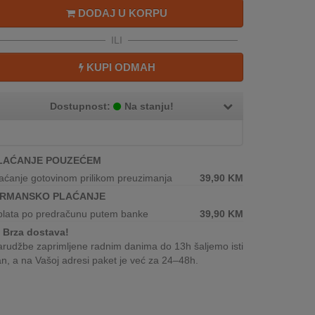
DODAJ U KORPU
ILI
KUPI ODMAH
Dostupnost:
Na stanju!
LAĆANJE POUZEĆEM
aćanje gotovinom prilikom preuzimanja
39,90
KM
IRMANSKO PLAĆANJE
plata po predračunu putem banke
39,90
KM
Brza dostava!
rudžbe zaprimljene radnim danima do 13h šaljemo isti
n, a na Vašoj adresi paket je već za 24–48h.