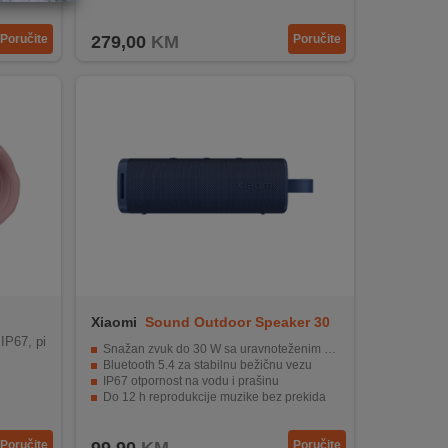
čka ploča
Poručite
279,00
KM
Poručite
Xiaomi
Sound Outdoor Speaker 30
W Blue
 IP67, pi
Snažan zvuk do 30 W sa uravnoteženim tonovima i dobrim basom
Bluetooth 5.4 za stabilnu bežičnu vezu
IP67 otpornost na vodu i prašinu
Do 12 h reprodukcije muzike bez prekida
Domet Bluetooth signala oko 25 metara
Poručite
Poručite