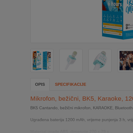
DOM
&
ALATI
ENERGIJA
KLIMATIZACIJA
OPIS
SPECIFIKACIJE
SECURITY
Mikrofon, bežični, BK5, Karaoke, 
PC
BK5 Cantando, bežični mikrofon, KARAOKE, Bluetooth
&
GAME
Ugrađena baterija 1200 mAh, vrijeme punjenja 3 h, vri
Materijal izrade ABS, dimenzije 270 x 79 x ...