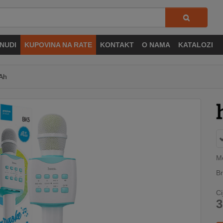
NUDI
KUPOVINA NA RATE
KONTAKT
O NAMA
KATALOZI
mAh
Mo
Br
Ci
3