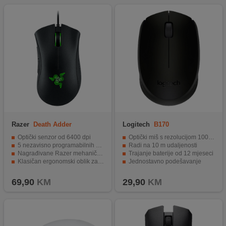
Razer
Death Adder
Logitech
B170
Essential, Black
Optički senzor od 6400 dpi
Optički miš s rezolucijom 1000 dpi
5 nezavisno programabilnih dugmadi za Hyperresponse
Radi na 10 m udaljenosti
Nagrađivane Razer mehaničke tipke
Trajanje baterije od 12 mjeseci
Klasičan ergonomski oblik za desnjake
Jednostavno podešavanje
Izdržljivost i udobnost za dugotrajno igranje
Moderan dizajn i jednostavna upotreba
69,90
KM
29,90
KM