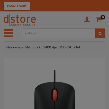
KATEGORIJE
Pozovi i naruči
0
TV
&
SAT
Naslovna
Miš optički, 2400 dpi, USB-C/USB-A
MOBILNI
UREĐAJI
AUDIO
KABLOVI
KUĆANSKI
APARATI