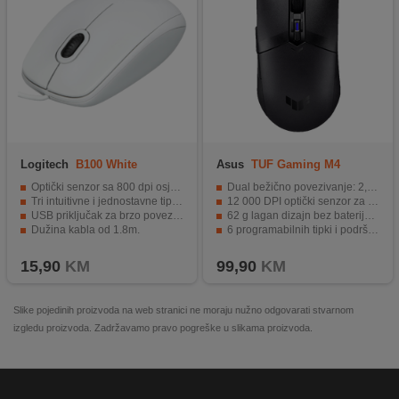
Logitech
B100 White
Asus
TUF Gaming M4
Wireless
Optički senzor sa 800 dpi osjetljivošću.
Dual bežično povezivanje: 2,4 GHz RF + Bluetooth LE
Tri intuitivne i jednostavne tipke.
12 000 DPI optički senzor za precizno praćenje
USB priključak za brzo povezivanje.
62 g lagan dizajn bez baterije za brze pokrete
Dužina kabla od 1.8m.
6 programabilnih tipki i podrška Armoury Crate softveru
Moderan i elegantan bijeli izgled.
ASUS Antibacterial Guard antibakterijski tretman
15,90
KM
99,90
KM
Slike pojedinih proizvoda na web stranici ne moraju nužno odgovarati stvarnom
izgledu proizvoda. Zadržavamo pravo pogreške u slikama proizvoda.