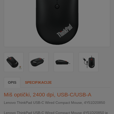
DOM
&
ALATI
ENERGIJA
KLIMATIZACIJA
SECURITY
OPIS
SPECIFIKACIJE
PC
Miš optički, 2400 dpi, USB-C/USB-A
&
GAME
Lenovo ThinkPad USB-C Wired Compact Mouse, 4Y51D20850
Lenovo ThinkPad USB-C Wired Compact Mouse 4Y51D20850 je