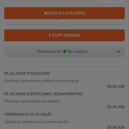
REKLAMACIJA
I
DODAJ U KORPU
SERVIS
ILI
O
NAMA
KUPI ODMAH
KATALOZI
Dostupnost:
Na stanju!
KAKO
KUPITI?
PLAĆANJE POUZEĆEM
KUPOVINA
Plaćanje gotovinom prilikom preuzimanja
IZ
39,90
KM
INOSTRANSTVA
PLAĆANJE KARTICAMA JEDNOKRATNO
Plaćanje karticama(sve banke)
OZNAKE
39,90
KM
ENERGETSKE
UČINKOVITOSTI
VIRMANSKO PLAĆANJE
Uplata po predračunu putem banke
DIGITALIS
39,90
KM