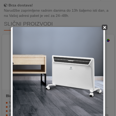
Brza dostava!
Narudžbe zaprimljene radnim danima do 13h šaljemo isti dan, a
na Vašoj adresi paket je već za 24–48h.
SLIČNI PROIZVODI
×
Bloody
A4-V8M Multi-Core
Fantech
UX1 Hero
Gun3
Multi-Core Gun3 tehnologija
Rezolucija od 16.000 DPI
Precizan optički senzor do 3200 DPI
Životni vijek dugmića od 50 milijuna klikova
Brz odziv od 1 ms i 1000 Hz polling rate
Ubrzanje od 50G
Podrška za makroe i napredno podešavanje
Magnet booster i držač kabela