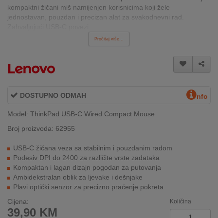
kompaktni žičani miš namijenjen korisnicima koji žele
INTERNO
jednostavan, pouzdan i precizan alat za svakodnevni rad.
Zahvaljujući USB-C povezi...
Pročitaj više...
MOJ
NALOG
AKCIJE
DOSTUPNO ODMAH
BRENDOVI
nfo
Model: ThinkPad USB-C Wired Compact Mouse
NOVO
U
Broj proizvoda: 62955
PONUDI
USB-C žičana veza sa stabilnim i pouzdanim radom
Podesiv DPI do 2400 za različite vrste zadataka
KONTAKT
Kompaktan i lagan dizajn pogodan za putovanja
Ambidekstralan oblik za ljevake i dešnjake
KUPOVINA
Plavi optički senzor za precizno praćenje pokreta
NA
RATE
Cijena:
Količina
39,90
KM