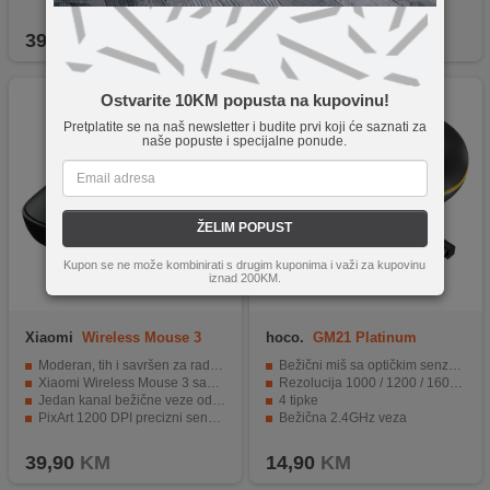
Klizači za dugotrajno i glatko kretanje
Kompatibilan sa različitim operativnim sustavima
39,90
KM
89,90
KM
Ostvarite 10KM popusta na kupovinu!
Pretplatite se na naš newsletter i budite prvi koji će saznati za
naše popuste i specijalne ponude.
ŽELIM POPUST
Kupon se ne može kombinirati s drugim kuponima i važi za kupovinu
iznad 200KM.
Xiaomi
Wireless Mouse 3
hoco.
GM21 Platinum
Black GL
Black/Yellow
Moderan, tih i savršen za rad u uredu
Bežični miš sa optičkim senzorom
Xiaomi Wireless Mouse 3 savršeno pristaju vašoj ruci
Rezolucija 1000 / 1200 / 1600 dpi
Jedan kanal bežične veze od 2,4 GHz i dva Bluetooth kanala
4 tipke
PixArt 1200 DPI precizni senzor
Bežična 2.4GHz veza
Praktični bočne tipke za navigaciju naprijed/natag
USB nano prijemnik
39,90
KM
14,90
KM