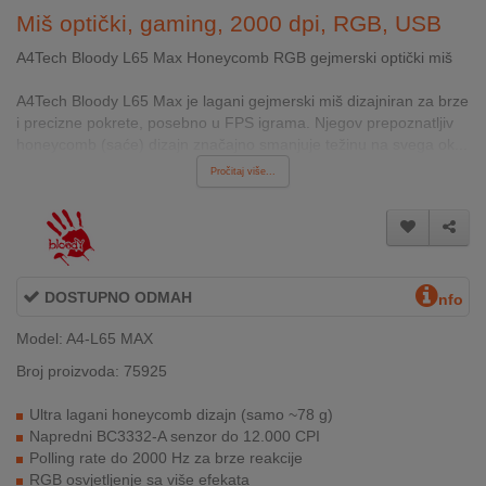
INTERNO
Miš optički, gaming, 2000 dpi, RGB, USB
A4Tech Bloody L65 Max Honeycomb RGB gejmerski optički miš
MOJ
A4Tech Bloody L65 Max je lagani gejmerski miš dizajniran za brze
NALOG
i precizne pokrete, posebno u FPS igrama. Njegov prepoznatljiv
honeycomb (saće) dizajn značajno smanjuje težinu na svega ok...
AKCIJE
Pročitaj više...
BRENDOVI
NOVO
U
DOSTUPNO ODMAH
nfo
PONUDI
Model: A4-L65 MAX
KONTAKT
Broj proizvoda: 75925
KUPOVINA
Ultra lagani honeycomb dizajn (samo ~78 g)
NA
Napredni BC3332-A senzor do 12.000 CPI
RATE
Polling rate do 2000 Hz za brze reakcije
RGB osvjetljenje sa više efekata