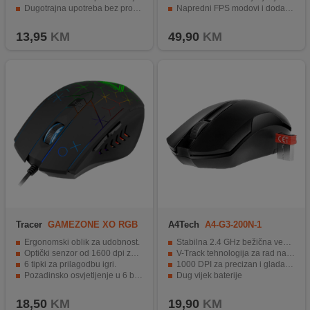
Dugotrajna upotreba bez problema
Napredni FPS modovi i dodatne gaming funkcije
Visoka preciznost i brzina kretanja
Metalne klizne površine za bolje i glađe kretanje
13,95
KM
49,90
KM
Tracer
GAMEZONE XO RGB
A4Tech
A4-G3-200N-1
Ergonomski oblik za udobnost.
Stabilna 2.4 GHz bežična veza do 10 met.
Optički senzor od 1600 dpi za preciznost.
V-Track tehnologija za rad na različitim površinama
6 tipki za prilagodbu igri.
1000 DPI za precizan i gladak rad
Pozadinsko osvjetljenje u 6 boja.
Dug vijek baterije
Matirana površina i teflonski klizači.
Simetričan dizajn za obje ruke
18,50
KM
19,90
KM