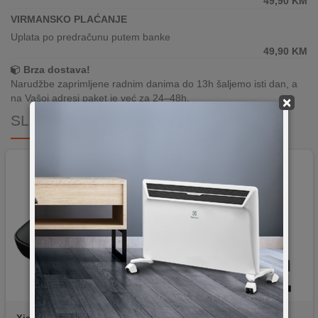
49,90
KM
VIRMANSKO PLAĆANJE
Uplata po predračunu putem banke
49,90
KM
Brza dostava!
Narudžbe zaprimljene radnim danima do 13h šaljemo isti dan, a
na Vašoj adresi paket je već za 24–48h.
×
SLIČNI PROIZVODI