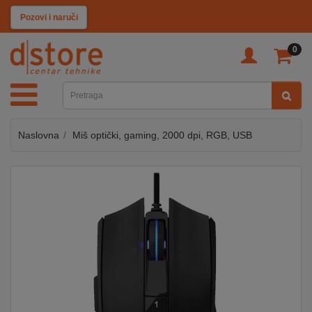
KATEGORIJE
Pozovi i naruči
0
TV
&
SAT
Naslovna
Miš optički, gaming, 2000 dpi, RGB, USB
MOBILNI
UREĐAJI
AUDIO
KABLOVI
KUĆANSKI
APARATI