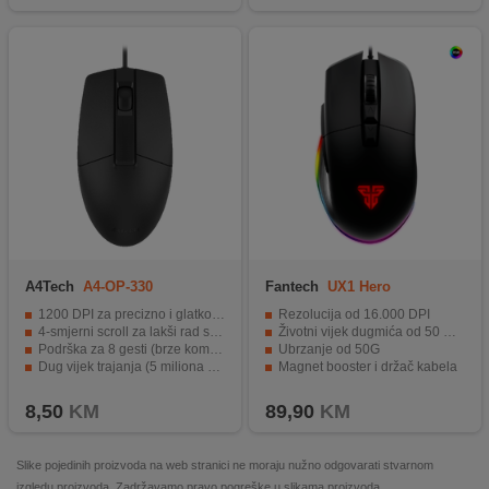
A4Tech
A4-OP-330
Fantech
UX1 Hero
1200 DPI za precizno i glatko kretanje
Rezolucija od 16.000 DPI
4-smjerni scroll za lakši rad s dokumentima
Životni vijek dugmića od 50 milijuna klikova
Podrška za 8 gesti (brze komande)
Ubrzanje od 50G
Dug vijek trajanja (5 miliona klikova)
Magnet booster i držač kabela
Udoban dizajn sa širim scroll točkićem
Kompatibilan sa različitim operativnim sustavima
8,50
KM
89,90
KM
Slike pojedinih proizvoda na web stranici ne moraju nužno odgovarati stvarnom
izgledu proizvoda. Zadržavamo pravo pogreške u slikama proizvoda.