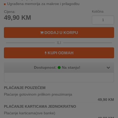
REKLAMACIJA
Ugrađena memorija za makroe i prilagodbu
I
Cijena:
Količina
SERVIS
49,90
KM
O
NAMA
DODAJ U KORPU
KATALOZI
ILI
KUPI ODMAH
KAKO
KUPITI?
Dostupnost:
Na stanju!
KUPOVINA
IZ
INOSTRANSTVA
PLAĆANJE POUZEĆEM
OZNAKE
Plaćanje gotovinom prilikom preuzimanja
ENERGETSKE
49,90
KM
UČINKOVITOSTI
PLAĆANJE KARTICAMA JEDNOKRATNO
Plaćanje karticama(sve banke)
DIGITALIS