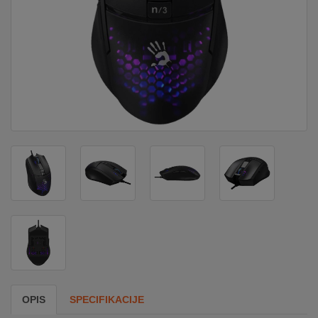
DOM
&
ALATI
ENERGIJA
KLIMATIZACIJA
SECURITY
PC
&
GAME
OPIS
SPECIFIKACIJE