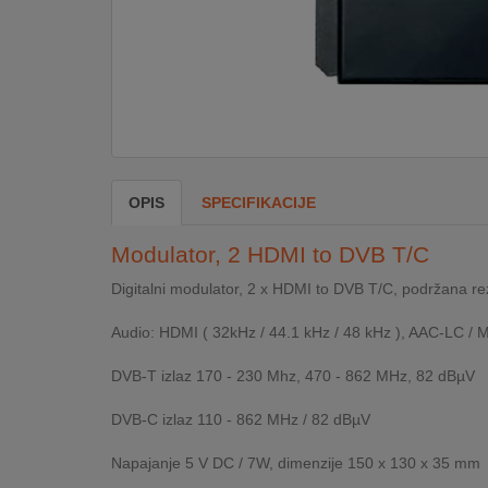
DOM
&
ALATI
ENERGIJA
OPIS
SPECIFIKACIJE
KLIMATIZACIJA
Modulator, 2 HDMI to DVB T/C
Digitalni modulator, 2 x HDMI to DVB T/C, podržana r
SECURITY
Audio: HDMI ( 32kHz / 44.1 kHz / 48 kHz ), AAC-LC /
DVB-T izlaz 170 - 230 Mhz, 470 - 862 MHz, 82 dBµV
PC
&
DVB-C izlaz 110 - 862 MHz / 82 dBµV
GAME
Napajanje 5 V DC / 7W, dimenzije 150 x 130 x 35 mm