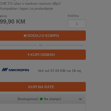
DVB T/C izlaz s visokom razinom dBµV
Kompaktan i lagan za postavljanje
jena:
Količina
99,90
KM
DODAJ U KORPU
ILI
KUPI ODMAH
Već od 37.03 KM na 18 mj.
KUPI NA RATE
Dostupnost:
Na stanju!