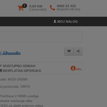
0
0800 22 432
0,00 KM
Besplatni info broj
0 proizvod(a)
MOJ NALOG
DOSTUPNO ODMAH
nfo
BESPLATNA ISPORUKA
odel: MOD-2HDMI
oj proizvoda: 19674
Podržava 2 HDMI uređaja
Visoke rezolucije slike
H264 za glatki prijenos videa