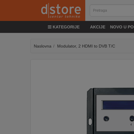
KATEGORIJE
KATEGORIJE
AKCIJE
NOVO U PO
TV
&
SAT
Naslovna
Modulator, 2 HDMI to DVB T/C
MOBILNI
UREĐAJI
AUDIO
KABLOVI
KUĆANSKI
APARATI