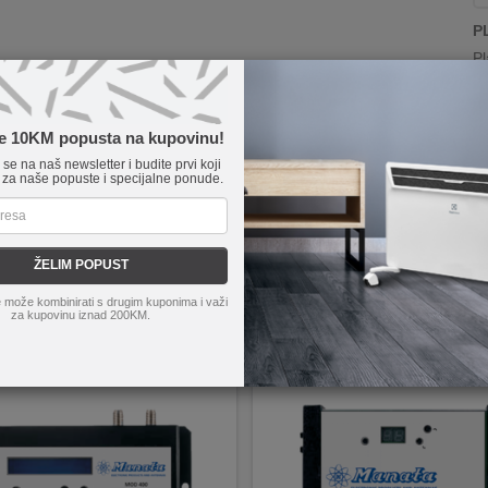
P
Pl
P
Pl
te 10KM popusta na kupovinu!
P
e se na naš newsletter i budite prvi koji
 za naše popuste i specijalne ponude.
V
U
Na
ŽELIM POPUST
da
 može kombinirati s drugim kuponima i važi
za kupovinu iznad 200KM.