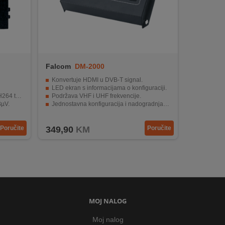
Falcom
DM-2000
Konvertuje HDMI u DVB-T signal.
LED ekran s informacijama o konfiguraciji.
ologiji.
Podržava VHF i UHF frekvencije.
BµV.
Jednostavna konfiguracija i nadogradnja softvera.
izajn.
Jak RF izlaz i izdržljivo metalno kućište.
Poručite
349,90
KM
Poručite
MOJ NALOG
Moj nalog