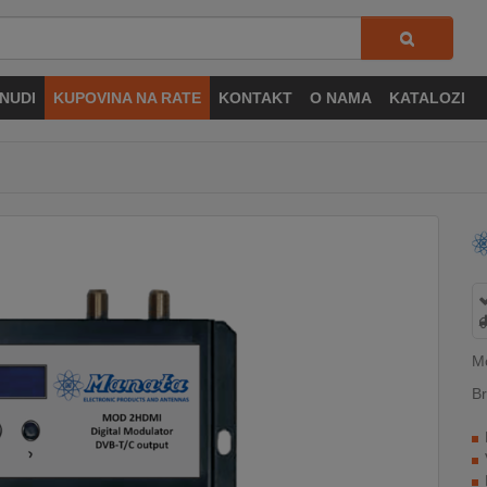
NUDI
KUPOVINA NA RATE
KONTAKT
O NAMA
KATALOZI
M
Br