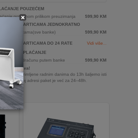
LAĆANJE POUZEĆEM
aćanje gotovinom prilikom preuzimanja
×
599,90
KM
LAĆANJE KARTICAMA JEDNOKRATNO
aćanje karticama(sve banke)
599,90
KM
LAĆANJE KARTICAMA DO 24 RATE
Vidi više...
IRMANSKO PLAĆANJE
plata po predračunu putem banke
599,90
KM
Brza dostava!
rudžbe zaprimljene radnim danima do 13h šaljemo isti
n, a na Vašoj adresi paket je već za 24–48h.