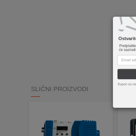
INTERNO
MOJ
NALOG
Ostvari
Pretplatit
AKCIJE
će saznati
BRENDOVI
NOVO
U
Kupon se ne
PONUDI
SLIČNI PROIZVODI
KONTAKT
KUPOVINA
NA
RATE