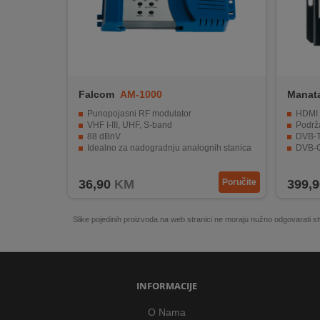
REKLAMACIJA
I
SERVIS
O
NAMA
Falcom
AM-1000
Manat
KATALOZI
Punopojasni RF modulator
HDMI u
VHF I-III, UHF, S-band
Podržav
88 dBnV
DVB-T i
KAKO
Idealno za nadogradnju analognih stanica
DVB-C
Video nadzor
Napajan
KUPITI?
36,90
KM
Poručite
399,9
KUPOVINA
IZ
Slike pojedinih proizvoda na web stranici ne moraju nužno odgovarati
INOSTRANSTVA
OZNAKE
ENERGETSKE
UČINKOVITOSTI
INFORMACIJE
O Nama
DIGITALIS