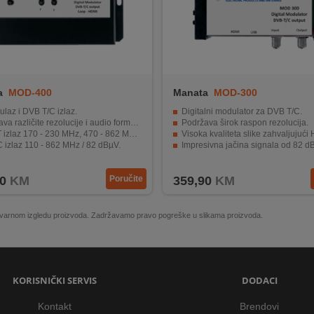
a
MOD-400
Manata
MOD-300
laz i DVB T/C izlaz.
Digitalni modulator za DVB T/C.
a različite rezolucije i audio formate.
Podržava širok raspon rezolucija.
zlaz 170 - 230 MHz, 470 - 862 MHz, 82 dBµV.
Visoka kvaliteta slike zahvaljujući H264 tehn
 izlaz 110 - 862 MHz / 82 dBµV.
Impresivna jačina signala od 82 d
je 5V DC / 5W, dimenzije 150 x 130 x 35 mm.
Energetski učinkovit i kompaktan d
0
KM
Poručite
359,90
KM
 stvarnom izgledu proizvoda. Zadržavamo pravo pogreške u slikama proizvoda.
KORISNIČKI SERVIS
DODACI
Kontakt
Brendovi