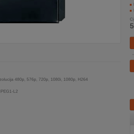
Ci
5
ezolucija 480p, 576p, 720p, 1080i, 1080p, H264
 MPEG1-L2