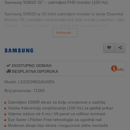
Samsung S39GD 32" – zakrivljeni FHD monitor (100 Hz)
INTERNO
Samsung S39GD je 32-inčni zakrivljeni monitor iz serije Essential
Monitor S3, osmišljen za korisnike koji žele uroniti u sadržaj – bilo
MOJ
da rade, gledaju ili igraju — a pritom žele moderan dizaj...
NALOG
Pročitaj više...
AKCIJE
BRENDOVI
DOSTUPNO ODMAH
nfo
NOVO
BESPLATNA ISPORUKA
U
Model: LS32D396GAUXEN
PONUDI
Broj proizvoda: 71283
KONTAKT
Zakrivljeni 1500R ekran za bolju uronjenost u sadržaj
Visoka frekvencija osvježavanja (100 Hz) za glatkiji prikaz
KUPOVINA
Vrijeme odziva od 4 ms i VA panel za odličan kontrast
NA
Eye Saver i Flicker-Free tehnologije za ugodniji rad
RATE
Moderan dizajn bez okvira i mogućnost zidne montaže