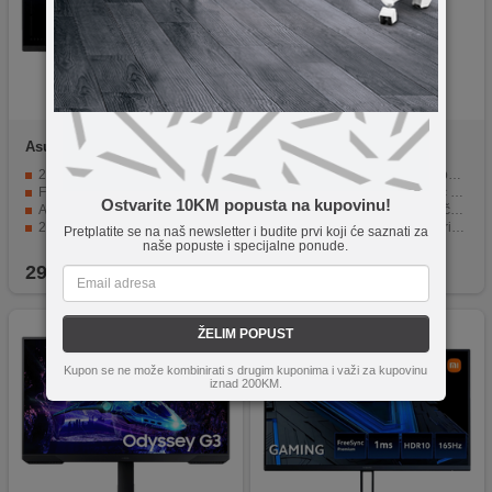
Asus
TUF Gaming
Xiaomi
Mi Computer
VG279Q5R
Monitor Light Bar
200Hz refresh rate za veoma fluidan prikaz
Visoki indeks reprodukcije boja Ra95.
Fast IPS panel sa 1 ms odzivom
Praktičan daljinski upravljač za podešavanje osvjetljenja.
Ostvarite 10KM popusta na kupovinu!
Adaptive-Sync podrška protiv tearing efekta
Magnetska rotacija za sprječavanje odsjaja.
27" ekran sa tankim okvirima
Širokokutna osovina za zakrivljene ekrane.
Pretplatite se na naš newsletter i budite prvi koji će saznati za
Shadow Boost i ASUS gaming funkcije za bolje iskustvo
Snaga od 5W i radni vijek do 25.000 sati.
naše popuste i specijalne ponude.
299,90
KM
99,90
KM
ŽELIM POPUST
Kupon se ne može kombinirati s drugim kuponima i važi za kupovinu
iznad 200KM.