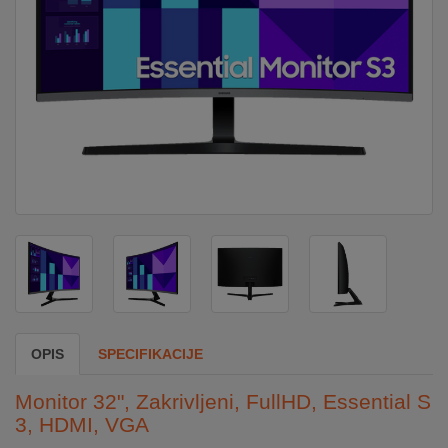
DOM
&
ALATI
ENERGIJA
KLIMATIZACIJA
SECURITY
OPIS
SPECIFIKACIJE
PC
&
Monitor 32", Zakrivljeni, FullHD, Essential S
GAME
3, HDMI, VGA