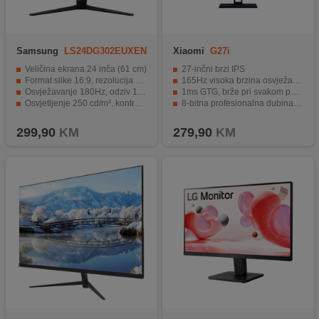
Samsung
LS24DG302EUXEN
Xiaomi
G27i
Veličina ekrana 24 inča (61 cm)
27-inčni brzi IPS
Format slike 16:9, rezolucija FullHD
165Hz visoka brzina osvježavanja
Osvježavanje 180Hz, odziv 1ms
1ms GTG, brže pri svakom pokretu
Osvjetljenje 250 cd/m², kontrast 3000 : 1
8-bitna profesionalna dubina boje
HDMI 2.0, DisplayPort 1.4 i priključak za slušalice
Jednostavno, podesivo postolje
299,90
KM
279,90
KM