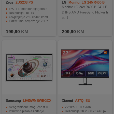
Zeus
ZUS238IPS
LG
Monitor LG 24MR400-B
24" LED IPS AM
Monitor LG 24MR400-B 24" LE
IPS LED monitor dijagonale 23.8"
D IPS AMD FreeSync Flicker fr
Rezolucija FullHD
Osvjetljenje 250 cd/m², kontrast 4000 : 1
ee 1
Odziv 5ms, osvježenje 75Hz
Povezivost: HDMI, VGA, audio in
199,90
KM
209,90
KM
Samsung
LH65WMBWBGCX
Xiaomi
A27Qi EU
EN
Neograničene mogućnosti učenja
27" IPS LCD ekran
Intuitivno pisanje i crtanje
Rezolucija 2K 2560 x 1440 px