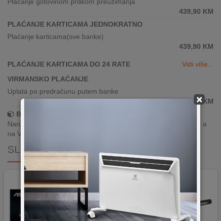
Plaćanje gotovinom prilikom preuzimanja
439,90
KM
PLAĆANJE KARTICAMA JEDNOKRATNO
Plaćanje karticama(sve banke)
439,90
KM
PLAĆANJE KARTICAMA DO 24 RATE
Vidi više...
VIRMANSKO PLAĆANJE
Uplata po predračunu putem banke
×
439,90
KM
Brza dostava!
Narudžbe zaprimljene radnim danima do 13h šaljemo isti dan, a
na Vašoj adresi paket je već za 24–48h.
SLIČNI PROIZVODI