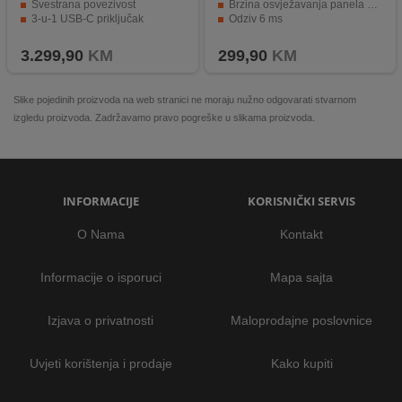
Svestrana povezivost
Brzina osvježavanja panela 100Hz
3-u-1 USB-C priključak
Odziv 6 ms
SmartView+
DisplayPort, HDMI
3.299,90
KM
299,90
KM
Slike pojedinih proizvoda na web stranici ne moraju nužno odgovarati stvarnom
izgledu proizvoda. Zadržavamo pravo pogreške u slikama proizvoda.
INFORMACIJE
KORISNIČKI SERVIS
O Nama
Kontakt
Informacije o isporuci
Mapa sajta
Izjava o privatnosti
Maloprodajne poslovnice
Uvjeti korištenja i prodaje
Kako kupiti