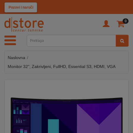
KATEGORIJE
Pozovi i naruči
0
TV
&
SAT
Naslovna
MOBILNI
UREĐAJI
Monitor 32", Zakrivljeni, FullHD, Essential S3, HDMI, VGA
AUDIO
KABLOVI
KUĆANSKI
APARATI