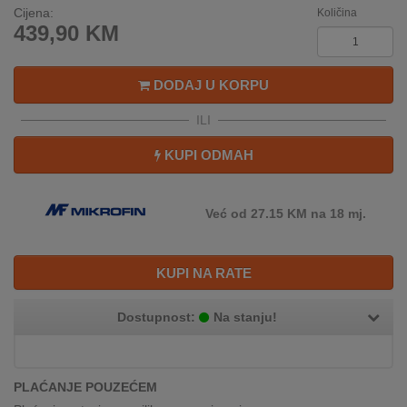
REKLAMACIJA
Cijena:
Količina
I
439,90
KM
SERVIS
DODAJ U KORPU
O
NAMA
ILI
KATALOZI
KUPI ODMAH
KAKO
KUPITI?
Već od 27.15 KM na 18 mj.
KUPOVINA
IZ
KUPI NA RATE
INOSTRANSTVA
Dostupnost:
Na stanju!
OZNAKE
ENERGETSKE
UČINKOVITOSTI
PLAĆANJE POUZEĆEM
DIGITALIS