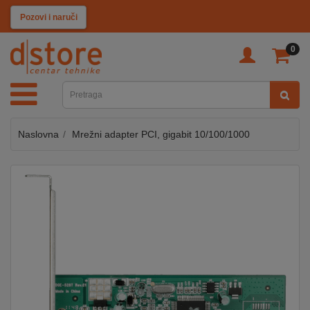
KATEGORIJE
Pozovi i naruči
0
TV
&
SAT
Naslovna
Mrežni adapter PCI, gigabit 10/100/1000
MOBILNI
UREĐAJI
AUDIO
KABLOVI
KUĆANSKI
APARATI