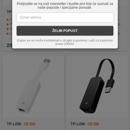
Pretplatite se na naš newsletter i budite prvi koji će saznati za
naše popuste i specijalne ponude.
TP-LINK
TG-3468
TP-LINK
UE300C
Gigabit (10/100/1000) brzina prijenosa podataka
Gigabitna brzina prenosa podataka
PCIe 32-bitni interfejs
Kompatibilnost s različitim operativnim sustavima
Duplex mod za brz prijenos u oba smjera
Kompaktan i lagan dizajn
ŽELIM POPUST
LAN chipset Realtek RTL8168B
Pouzdanost u prenosu podataka
Kompatibilan sa Windows XP, Vista, Win 7.
USB3.0 tipa C ulazna povezivost
Kupon se ne može kombinirati s drugim kuponima i važi za kupovinu
iznad 200KM.
29,90
KM
45,90
KM
TP-LINK
UE300
TP-LINK
UE306