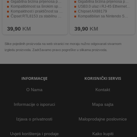
Gigabitna brzina prijenosa podataka od 10 / 100 / 1000 Mbps.
Gigabitna brzina prijenosa podataka
Kompatibilnost sa širokim spektrom operativnih sistema.
USB3.0 ulaz i RJ-45 Ethernet izlaz
Kompaktnost i praktičnost sa dimenzijama od 71 x 26 x 16.2 mm.
Chipset AX88179
Čipset RTL8153 za stabilnu vezu sa mrežom.
Kompatibilan sa Nintendo Switch, Windows i Linux
Jednostavno povezivanje putem USB 3.0 ulaza.
Kompaktna veličina od samo 71 x 26 x 16.2 mm
39,90
KM
39,90
KM
Slike pojedinih proizvoda na web stranici ne moraju nužno odgovarati stvarnom
izgledu proizvoda. Zadržavamo pravo pogreške u slikama proizvoda.
INFORMACIJE
KORISNIČKI SERVIS
O Nama
Kontakt
Informacije o isporuci
Mapa sajta
Izjava o privatnosti
Maloprodajne poslovnice
Uvjeti korištenja i prodaje
Kako kupiti