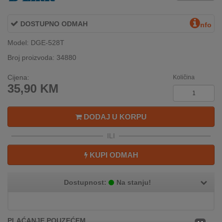
INTERNO
DOSTUPNO ODMAH
nfo
Model: DGE-528T
MOJ
NALOG
Broj proizvoda: 34880
AKCIJE
Cijena:
Količina
35,90
KM
BRENDOVI
DODAJ U KORPU
NOVO
U
ILI
PONUDI
KUPI ODMAH
KONTAKT
Dostupnost:
Na stanju!
KUPOVINA
NA
RATE
PLAĆANJE POUZEĆEM