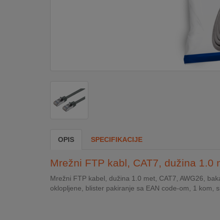
DOM
&
ALATI
ENERGIJA
KLIMATIZACIJA
OPIS
SPECIFIKACIJE
SECURITY
Mrežni FTP kabl, CAT7, dužina 1.0 
PC
Mrežni FTP kabel, dužina 1.0 met, CAT7, AWG26, bakar
&
oklopljene, blister pakiranje sa EAN code-om, 1 kom, s
GAME