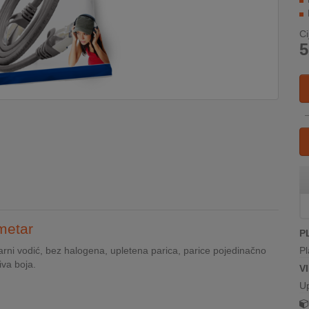
Ci
5
metar
P
ni vodić, bez halogena, upletena parica, parice pojedinačno
Pl
iva boja.
V
U