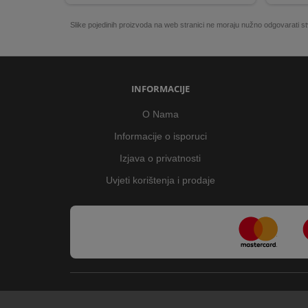
Slike pojedinih proizvoda na web stranici ne moraju nužno odgovarati
INFORMACIJE
O Nama
Informacije o isporuci
Izjava o privatnosti
Uvjeti korištenja i prodaje