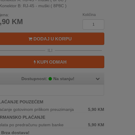
Konektor B: RJ-45 - muški ( 8P8C )
jena:
Količina
,90
KM
DODAJ U KORPU
ILI
KUPI ODMAH
Dostupnost:
Na stanju!
LAĆANJE POUZEĆEM
aćanje gotovinom prilikom preuzimanja
5,90
KM
IRMANSKO PLAĆANJE
plata po predračunu putem banke
5,90
KM
Brza dostava!