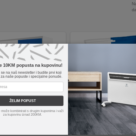
Na
da
te 10KM popusta na kupovinu!
e se na naš newsletter i budite prvi koji
 za naše popuste i specijalne ponude.
ŽELIM POPUST
ectronic
FTP7/20
ZED electronic
FTP6/5
 može kombinirati s drugim kuponima i važi
a: 20.0 metara
Dužina od 5 metara.
za kupovinu iznad 200KM.
 vodič
Normiran za primjenu do 250MHz.
alogena
Klasa zaštite STP/FTP.
ene parice
Pozlaćeni konektori RJ45 muškog t
ano u kutiju sa EAN kodom
CCA vodiči za izvrsnu kvalitetu sig