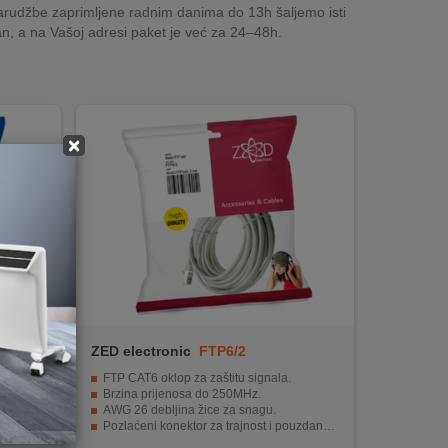
rudžbe zaprimljene radnim danima do 13h šaljemo isti
n, a na Vašoj adresi paket je već za 24–48h.
×
ZED electronic
FTP6/2
FTP CAT6 oklop za zaštitu signala.
Brzina prijenosa do 250MHz.
AWG 26 debljina žice za snagu.
ipa.
Pozlaćeni konektor za trajnost i pouzdanost.
nala.
Blister pakiranje za zaštitu tijekom transporta.