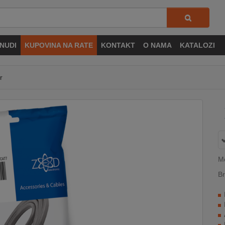
NUDI
KUPOVINA NA RATE
KONTAKT
O NAMA
KATALOZI
r
M
Br