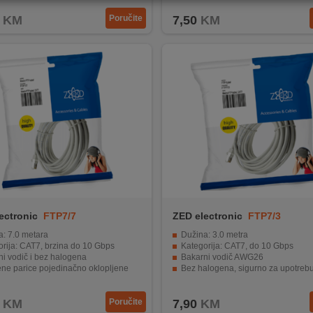
KM
Poručite
7,50
KM
ectronic
FTP7/7
ZED electronic
FTP7/3
a: 7.0 metara
Dužina: 3.0 metra
rija: CAT7, brzina do 10 Gbps
Kategorija: CAT7, do 10 Gbps
i vodič i bez halogena
Bakarni vodič AWG26
ene parice pojedinačno oklopljene
Bez halogena, sigurno za upotreb
er pakiranje s EAN kodom
Upletene parice pojedinačno oklop
KM
Poručite
7,90
KM