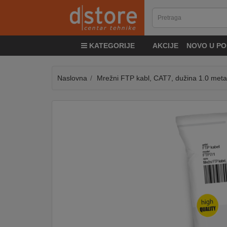
KATEGORIJE
KATEGORIJE
AKCIJE
NOVO U PO
TV
&
SAT
Naslovna
Mrežni FTP kabl, CAT7, dužina 1.0 meta
MOBILNI
UREĐAJI
AUDIO
KABLOVI
KUĆANSKI
APARATI