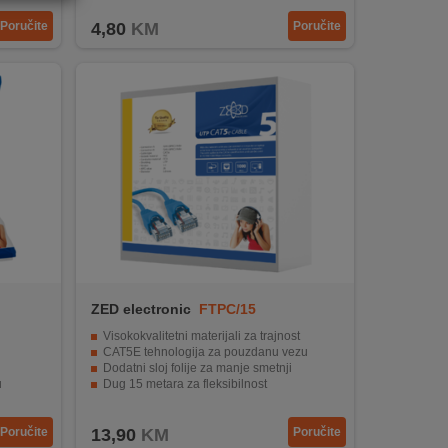
Poručite
4,80
KM
Poručite
ZED electronic
FTPC/15
Visokokvalitetni materijali za trajnost
CAT5E tehnologija za pouzdanu vezu
Dodatni sloj folije za manje smetnji
u
Dug 15 metara za fleksibilnost
ljene
Pakirano u kutiju s EAN kodom
Poručite
13,90
KM
Poručite