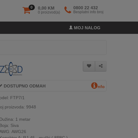
0
0800 22 432
0,00 KM
Besplatni info broj
0 proizvod(a)
MOJ NALOG
DOSTUPNO ODMAH
nfo
odel: FTP7/1
oj proizvoda: 9948
Dužina: 1 metar
Boja: Siva
AWG: AWG26
Konektor A: RJ-45 - muški ( 8P8C )