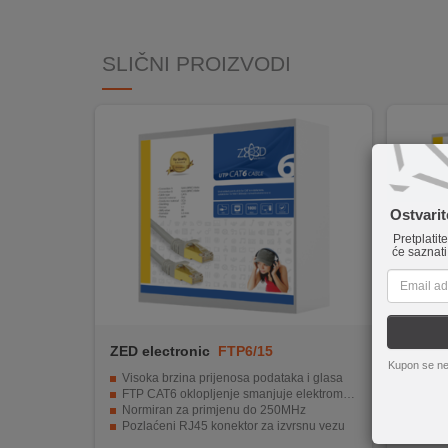
INTERNO
SLIČNI PROIZVODI
MOJ
NALOG
AKCIJE
BRENDOVI
Ostvari
Pretplatit
NOVO
će saznati
U
PONUDI
KONTAKT
ZED electronic
FTP6/15
ZED el
Kupon se ne
KUPOVINA
Visoka brzina prijenosa podataka i glasa
Dužin
NA
FTP CAT6 oklopljenje smanjuje elektromagnetske smetnje
AWG26
Normiran za primjenu do 250MHz
Bez h
RATE
Pozlaćeni RJ45 konektor za izvrsnu vezu
Uplet
Dužina kabela iznosi 15 metara
Pakir