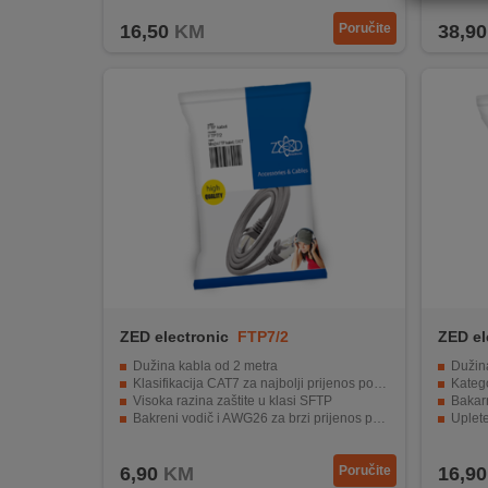
REKLAMACIJA
16,50
KM
Poručite
38,90
I
SERVIS
O
NAMA
KATALOZI
KAKO
KUPITI?
KUPOVINA
IZ
ZED electronic
FTP7/2
ZED el
INOSTRANSTVA
Dužina kabla od 2 metra
Dužin
Klasifikacija CAT7 za najbolji prijenos podataka
Katego
OZNAKE
Visoka razina zaštite u klasi SFTP
Bakarn
ENERGETSKE
Bakreni vodič i AWG26 za brzi prijenos podataka
Uplet
UČINKOVITOSTI
Konektori RJ-45 muški (8P8C) za jednostavno priključivanje uređaja
Blist
6,90
KM
Poručite
16,90
DIGITALIS