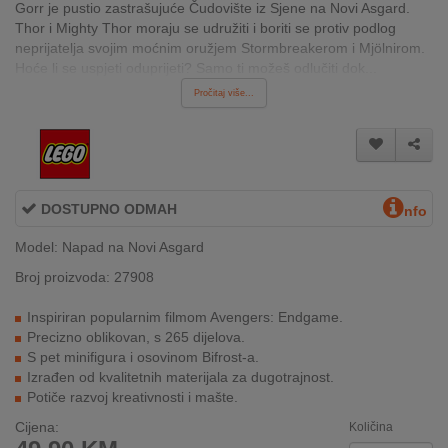
Gorr je pustio zastrašujuće Čudovište iz Sjene na Novi Asgard.
INTERNO
Thor i Mighty Thor moraju se udružiti i boriti se protiv podlog
neprijatelja svojim moćnim oružjem Stormbreakerom i Mjölnirom.
Hoće li se uspjeti oduprijeti? Samo ti možeš odlučiti dok...
MOJ
Pročitaj više...
NALOG
AKCIJE
BRENDOVI
DOSTUPNO ODMAH
nfo
NOVO
Model: Napad na Novi Asgard
U
Broj proizvoda: 27908
PONUDI
Inspiriran popularnim filmom Avengers: Endgame.
KONTAKT
Precizno oblikovan, s 265 dijelova.
S pet minifigura i osovinom Bifrost-a.
KUPOVINA
Izrađen od kvalitetnih materijala za dugotrajnost.
NA
Potiče razvoj kreativnosti i mašte.
RATE
Cijena:
Količina