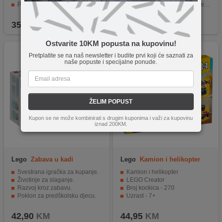
Potiče kreativnost i motoričke sposobnosti djeteta.
Kutija u obliku sportske torbe za jednostavno spremanje
Dolazi s gusarskim kapetanom i posadom.
Visoka kvaliteta i sigurnost elementa
359,90
KM
20,00
KM
Ostvarite 10KM popusta na kupovinu!
Pretplatite se na naš newsletter i budite prvi koji će saznati za
naše popuste i specijalne ponude.
ŽELIM POPUST
Kupon se ne može kombinirati s drugim kuponima i važi za kupovinu
iznad 200KM.
Lego
Zabava u kadi
Lego
Kamion i helikopter
Svestrana igračka za kupanje.
Kamion i helikopter
Životinje za slaganje.
LEGO Creator
Razvoj kroz zabavu.
Broj kockica - 270
Poklon za predškolsku djecu.
Uzrast - 7+
Kvaliteta na koju možete računati.
42,90
KM
44,95
KM