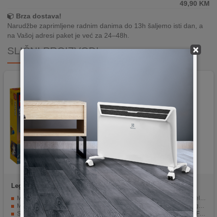
49,90
KM
Brza dostava!
Narudžbe zaprimljene radnim danima do 13h šaljemo isti dan, a
na Vašoj adresi paket je već za 24–48h.
×
SLIČNI PROIZVODI
Lego
Gusarski brod
Lego
Mijina kocka za igru
Modularna izgradnja s nekoliko verzija.
Kreativna igračka s mnogo elemenata
Mnogo detalja za autentičan doživljaj.
Pomaže u usavršavanju nogometnih vještina
Spremište za oružje i brodska kuhinja.
Sadrži lutkicu Miju iz LEGO Friends serije