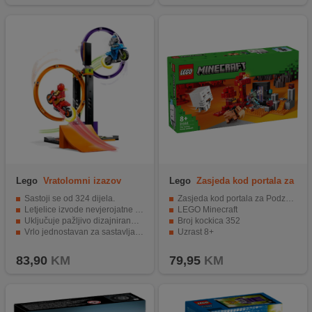
Lego
Vratolomni izazov
Lego
Zasjeda kod portala za
Podzemlje
Sastoji se od 324 dijela.
Zasjeda kod portala za Podzemlje
Letjelice izvode nevjerojatne akrobacije.
LEGO Minecraft
Uključuje pažljivo dizajnirane minifigure pilota.
Broj kockica 352
Vrlo jednostavan za sastavljanje.
Uzrast 8+
Razvija kreativnost i fine motoričke sposobnosti.
83,90
KM
79,95
KM