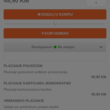
49,90
KM
REKLAMACIJA
I
SERVIS
DODAJ U KORPU
O
ILI
NAMA
KUPI ODMAH
KATALOZI
Dostupnost:
Na stanju!
KAKO
KUPITI?
PLAĆANJE POUZEĆEM
KUPOVINA
IZ
Plaćanje gotovinom prilikom preuzimanja
INOSTRANSTVA
49,90
KM
PLAĆANJE KARTICAMA JEDNOKRATNO
OZNAKE
Plaćanje karticama(sve banke)
ENERGETSKE
49,90
KM
UČINKOVITOSTI
VIRMANSKO PLAĆANJE
Uplata po predračunu putem banke
DIGITALIS