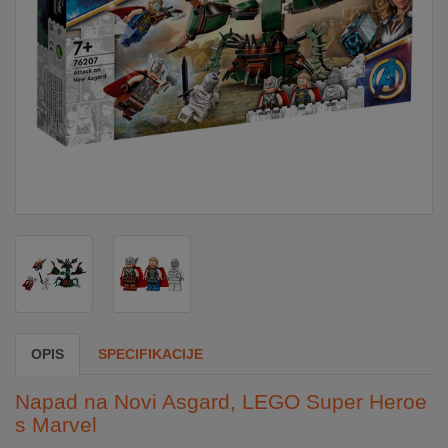
DOM
&
ALATI
ENERGIJA
KLIMATIZACIJA
SECURITY
OPIS
SPECIFIKACIJE
PC
&
Napad na Novi Asgard, LEGO Super Heroe
GAME
s Marvel