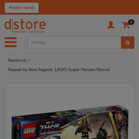
KATEGORIJE
Pozovi i naruči
0
TV
&
SAT
Naslovna
MOBILNI
UREĐAJI
Napad na Novi Asgard, LEGO Super Heroes Marvel
AUDIO
KABLOVI
KUĆANSKI
APARATI