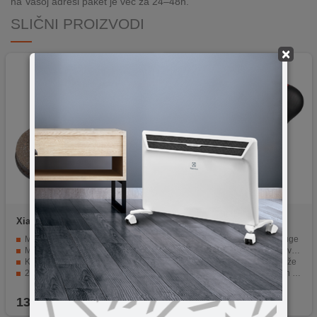
na Vašoj adresi paket je već za 24–48h.
SLIČNI PROIZVODI
×
Xiaomi
Metal Disc Brake
Xiaomi
Seat Lifting and
Pads
Folding M365
Materijal: metal + vlakna
Visoko elastičan dizajn opruge
Metoda kočenja: mehanička
Udobnija apsorpcija udara, veće amortizovanje
Kočnica je osjetljiva i prilagodljivost je visoka
Vanjski sloj omota od PU kože
200 x 4 mm
Udoban i prozračan, siguran i stabilan
Pogodno za Xiaomi Mijia M365 električni skuter
Uvlačeći, sklopivi dizajn, jednostavan za instalaciju
13,90
KM
89,90
KM