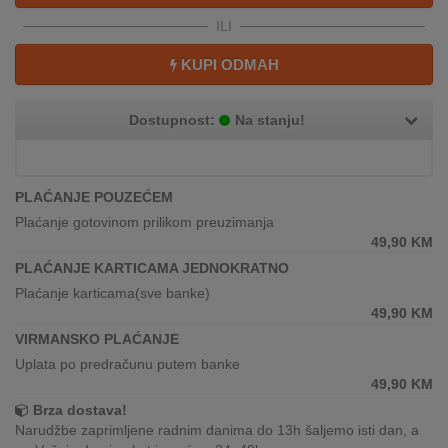
REKLAMACIJA
ILI
I
SERVIS
KUPI ODMAH
O
NAMA
Dostupnost:
Na stanju!
KATALOZI
PLAĆANJE POUZEĆEM
KAKO
Plaćanje gotovinom prilikom preuzimanja
KUPITI?
49,90
KM
PLAĆANJE KARTICAMA JEDNOKRATNO
KUPOVINA
IZ
Plaćanje karticama(sve banke)
INOSTRANSTVA
49,90
KM
VIRMANSKO PLAĆANJE
OZNAKE
Uplata po predračunu putem banke
ENERGETSKE
49,90
KM
UČINKOVITOSTI
Brza dostava!
Narudžbe zaprimljene radnim danima do 13h šaljemo isti dan, a
DIGITALIS