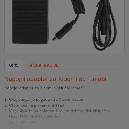
DOM
&
ALATI
ENERGIJA
OPIS
SPECIFIKACIJE
KLIMATIZACIJA
Napojni adapter za Xiaomi el. romobil
SECURITY
Napojni adapter za Xiaomi električni romobil
1. Ovaj punjač je pogodan za Xiaomi skuter
PC
2. Otpornost na prskanje, tihi rad
&
3. Visokokvalitetna bakarna žica, sa dobrom fleksibilnošću
GAME
4. Ulaz: 110-220VAC, 50/60Hz
5. Izlaz: 42V / 2A
6. Indikator pun...