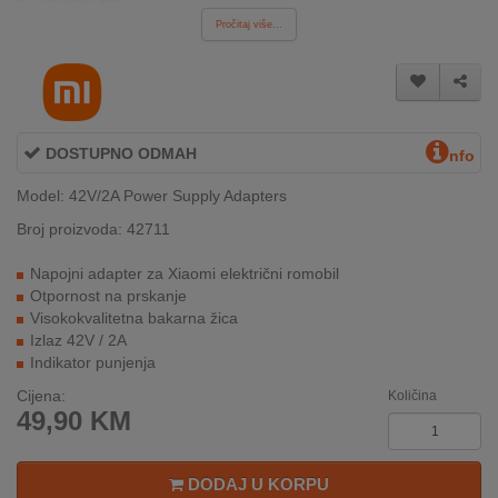
INTERNO
Pročitaj više...
MOJ
NALOG
DOSTUPNO ODMAH
nfo
AKCIJE
Model: 42V/2A Power Supply Adapters
BRENDOVI
Broj proizvoda: 42711
NOVO
Napojni adapter za Xiaomi električni romobil
U
Otpornost na prskanje
PONUDI
Visokokvalitetna bakarna žica
Izlaz 42V / 2A
Indikator punjenja
KONTAKT
Cijena:
Količina
KUPOVINA
49,90
KM
NA
RATE
DODAJ U KORPU