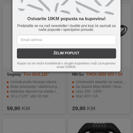
Ostvarite 10KM popusta na kupovinu!
Pretplatite se na naš newsletter i budite prvi koji će saznati za
naše popuste i specijalne ponude.
ŽELIM POPUST
Kupon se ne može kombinirati s drugim kuponima i važi za kupovinu
iznad 200KM.
Segway
Tire 10x2.125"
NN-Su
THGX-4202 42V / 2A
F20/F25/F30/F40
DC 5.5mm
Uzorak protiv klizanja otporan na habanje
Univerzalni adapter za napajanje
Bolje prianjanje i stabilnost gume
Za Xiaomi Mijia M365 i Ninebot ES2 / ES4
Materijal otporan na visoke i niske temperature
Ulaz 100 - 220V
10 x 2.125", utor 42 mm
Izlaz 42V / 2A
Kompatibilan s Ninebot Segway F20/F25/F30/F40
Priključak za punjenje prečnika 5,5mm
59,90
KM
29,90
KM