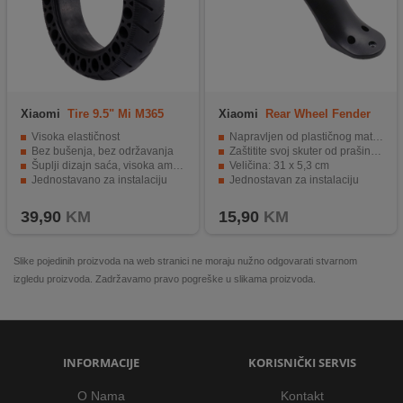
Xiaomi
Tire 9.5" Mi M365
Xiaomi
Rear Wheel Fender
with Hook
Visoka elastičnost
Napravljen od plastičnog materijala, izdržljiv
Bez bušenja, bez održavanja
Zaštitite svoj skuter od prašine, prljavštine i snijega
Šuplji dizajn saća, visoka amortizacija
Veličina: 31 x 5,3 cm
Jednostavano za instalaciju
Jednostavan za instalaciju
Pogodno za Xiaomi Mijia M365
39,90
KM
15,90
KM
Slike pojedinih proizvoda na web stranici ne moraju nužno odgovarati stvarnom
izgledu proizvoda. Zadržavamo pravo pogreške u slikama proizvoda.
INFORMACIJE
KORISNIČKI SERVIS
O Nama
Kontakt