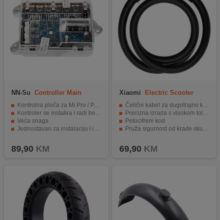
NN-Su
Controller Main
Xiaomi
Electric Scooter
Board
Cable Lock
Kontrolna ploča za Mi Pro / Pro 2 Electric Scooter
Čelični kabel za dugotrajno korištenje.
Kontroler se instalira i radi bez ikakvih podešavanja
Precizna izrada s visokom tolerancijom.
Veća snaga
Petocifreni kod
Jednostavan za instalaciju i izdržljiv
Pruža sigurnost od krađe skutera.
Brza i jednostavna instalacija.
89,90
KM
69,90
KM