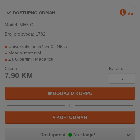
INTERNO
DOSTUPNO ODMAH
nfo
Model: MH3 G
MOJ
NALOG
Broj proizvoda: 1782
Univerzalni nosač za 3 LNB-a
AKCIJE
Metalni materijal
Za Gibertini i Mađaricu
BRENDOVI
Cijena:
Količina
7,90
KM
NOVO
U
PONUDI
DODAJ U KORPU
KONTAKT
ILI
KUPOVINA
KUPI ODMAH
NA
RATE
Dostupnost:
Na stanju!