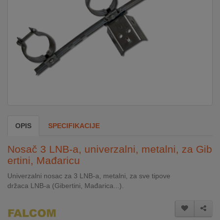
DOM
&
ALATI
ENERGIJA
KLIMATIZACIJA
OPIS
SPECIFIKACIJE
SECURITY
Nosač 3 LNB-a, univerzalni, metalni, za Gib
ertini, Mađaricu
Univerzalni nosac za 3 LNB-a, metalni, za sve tipove
PC
držaca LNB-a (Gibertini, Mađarica...).
&
GAME