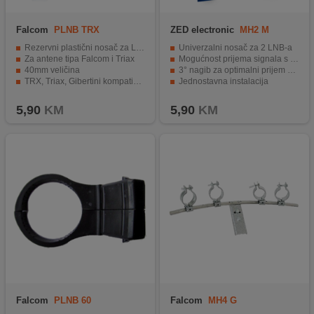
Falcom
PLNB TRX
ZED electronic
MH2 M
Rezervni plastični nosač za LNB
Univerzalni nosač za 2 LNB-a
Za antene tipa Falcom i Triax
Mogućnost prijema signala s dva LNB-a
40mm veličina
3° nagib za optimalni prijem signala
TRX, Triax, Gibertini kompatibilan
Jednostavna instalacija
Plastični materijal
Kvalitetni materijali za dugotrajnu upotrebu
5,90
KM
5,90
KM
Falcom
PLNB 60
Falcom
MH4 G