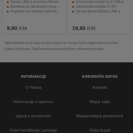
Nosac LNB-a promjera 60mm
Univerzalni nosač za 4 LNB-a
Zamjena za standardni nosac promjera 40mm
Udaljenost satelita 3°-25°
Pogodan za montazu Monoblock-a sa 3 st.
Za sve tipove držača LNB-a
9,90
KM
19,90
KM
Slike pojedinih proizvoda na web stranici ne moraju nužno odgovarati stvarnom
izgledu proizvoda. Zadržavamo pravo pogreške u slikama proizvoda.
INFORMACIJE
KORISNIČKI SERVIS
O Nama
Kontakt
Informacije o isporuci
Mapa sajta
Izjava o privatnosti
Maloprodajne poslovnice
Uvjeti korištenja i prodaje
Kako kupiti