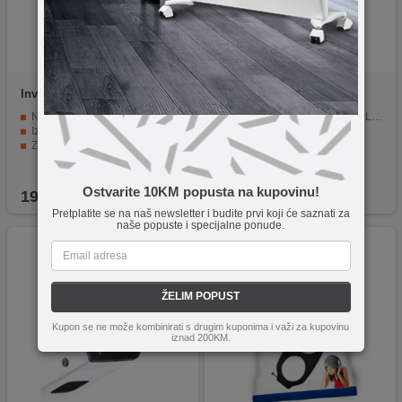
Inverto
MH5
ZED electronic
PLNB
Nosač za 5 LNB-ova
Rezervni plastični nosač za LNB 40mm
Izrađen od metala
Za antene tipa 'Mađarica'
Za Inverto MULTI LNB-ove
Blister pakiranje
EAN kod
Ostvarite 10KM popusta na kupovinu!
19,90
KM
7,90
KM
Pretplatite se na naš newsletter i budite prvi koji će saznati za
naše popuste i specijalne ponude.
ŽELIM POPUST
Kupon se ne može kombinirati s drugim kuponima i važi za kupovinu
iznad 200KM.