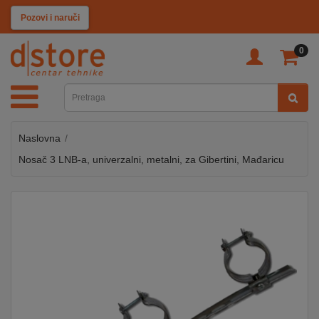
KATEGORIJE
Pozovi i naruči
0
TV
&
SAT
Naslovna
MOBILNI
UREĐAJI
Nosač 3 LNB-a, univerzalni, metalni, za Gibertini, Mađaricu
AUDIO
KABLOVI
KUĆANSKI
APARATI