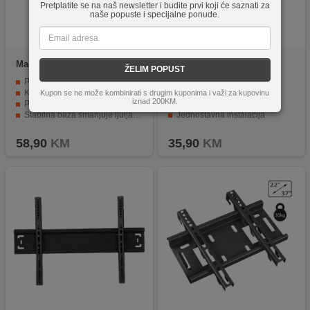
Pretplatite se na naš newsletter i budite prvi koji će saznati za
naše popuste i specijalne ponude.
Maclean
MC-450
Skymaster
2D48
ŽELIM POPUST
Podržava televizore do 65" i težine do 40 kg
Opterećenje do 50 kg
Kompatibilan s VESA standardima do 400 x 400 mm
Udaljenost od zida 50 mm
Kupon se ne može kombinirati s drugim kuponima i važi za kupovinu
iznad 200KM.
Podesiv kut i visina za optimalan pregled
VESA 400 x 400mm dizajn
Stabilna baza smanjuje ljuljanje i poboljšava sigurnost
Jednostavna instalacija
Jednostavna montaža sa uključenim hardverom
Vertikalno pomjeranje +/- 15%
58,90
KM
35,90
KM