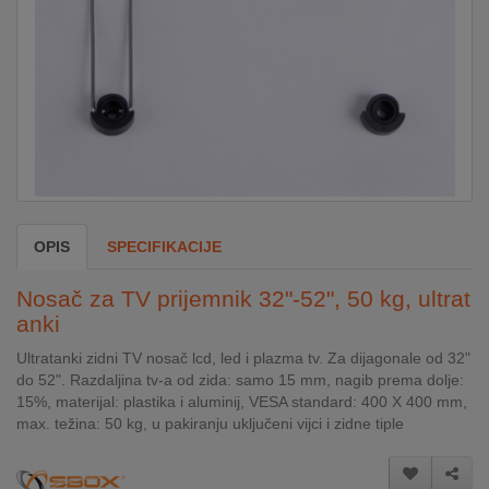
DOM
&
ALATI
ENERGIJA
OPIS
SPECIFIKACIJE
KLIMATIZACIJA
Nosač za TV prijemnik 32"-52", 50 kg, ultrat
anki
SECURITY
Ultratanki zidni TV nosač lcd, led i plazma tv. Za dijagonale od 32"
do 52". Razdaljina tv-a od zida: samo 15 mm, nagib prema dolje:
PC
15%, materijal: plastika i aluminij, VESA standard: 400 X 400 mm,
&
max. težina: 50 kg, u pakiranju uključeni vijci i zidne tiple
GAME