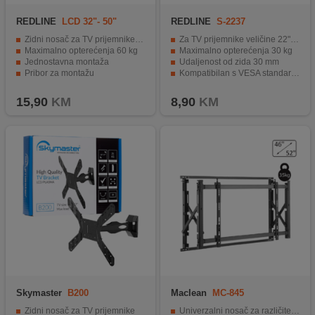
REDLINE
LCD 32"- 50"
REDLINE
S-2237
Zidni nosač za TV prijemnike 32" - 60"
Za TV prijemnike veličine 22" - 37"
Maximalno opterećenja 60 kg
Maximalno opterećenja 30 kg
Jednostavna montaža
Udaljenost od zida 30 mm
Pribor za montažu
Kompatibilan s VESA standardom
Jednostavna montaža
15,90
KM
8,90
KM
Skymaster
B200
Maclean
MC-845
Zidni nosač za TV prijemnike
Univerzalni nosač za različite vrste TV-a.