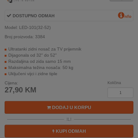
INTERNO
DOSTUPNO ODMAH
nfo
MOJ
Model: LED-101(32-52)
NALOG
Broj proizvoda: 3384
AKCIJE
Ultratanki zidni nosač za TV prijemnik
Dijagonala od 32" do 52"
BRENDOVI
Razdaljina od zida samo 15 mm
Maksimalna težina nosača: 50 kg
Uključeni vijci i zidne tiple
NOVO
U
Cijena:
Količina
PONUDI
27,90
KM
KONTAKT
DODAJ U KORPU
KUPOVINA
ILI
NA
RATE
KUPI ODMAH