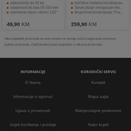
opterećenje do 25 kg
Izdržljiva metalna konstrukcija.
udaljenost od zida 50-250 mm
Tanak dizajn omogućuje blisko postavljanje zaslona.
zakretanje lijevo i desno 120°
Mogućnost postavljanja TV-a vodoravno i okomito.
jednostavan za montažu i rukovanje
Jednostavna montaža uz pribor za montažu.
49,90
KM
259,90
KM
Slike pojedinih proizvoda na web stranici ne moraju nužno odgovarati stvarnom
izgledu proizvoda. Zadržavamo pravo pogreške u slikama proizvoda.
INFORMACIJE
KORISNIČKI SERVIS
O Nama
Kontakt
Informacije o isporuci
Mapa sajta
Izjava o privatnosti
Maloprodajne poslovnice
Uvjeti korištenja i prodaje
Kako kupiti