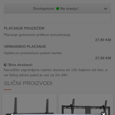
REKLAMACIJA
I
Dostupnost:
Na stanju!
SERVIS
O
PLAĆANJE POUZEĆEM
NAMA
Plaćanje gotovinom prilikom preuzimanja
27,90
KM
KATALOZI
VIRMANSKO PLAĆANJE
KAKO
Uplata po predračunu putem banke
KUPITI?
27,90
KM
Brza dostava!
KUPOVINA
Narudžbe zaprimljene radnim danima do 13h šaljemo isti dan, a
IZ
na Vašoj adresi paket je već za 24–48h.
INOSTRANSTVA
SLIČNI PROIZVODI
OZNAKE
ENERGETSKE
UČINKOVITOSTI
DIGITALIS
×