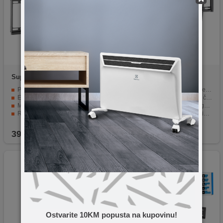
Superior
Tilt Extra Slim 37-
home
LCDH4395T
70
Pogodan za TV uređaje veličine 37″ do 80″
Kompatibilan sa ekranima veličine od 43" do 95"
Extra slim dizajn za elegantan izgled prostora
Maksimalna nosivost 75 kg, čvrsta konstrukcija
Mogućnost nagiba za bolji kut gledanja
Nagib: 0° / -8° za savršen ugao gledanja
Robusna čelična konstrukcija za sigurnu montažu
Brzo zaključavanje za maksimalnu sigurnost
Pogodan za dnevne sobe, spavaće sobe i uredske prostore
Široka VESA kompatibilnost za moderne televizore
39,90
KM
49,90
KM
Ostvarite 10KM popusta na kupovinu!