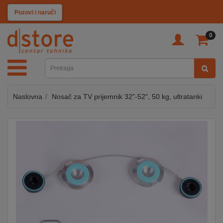
KATEGORIJE
Pozovi i naruči
0
TV
&
SAT
Naslovna
Nosač za TV prijemnik 32"-52", 50 kg, ultratanki
MOBILNI
UREĐAJI
AUDIO
KABLOVI
KUĆANSKI
APARATI