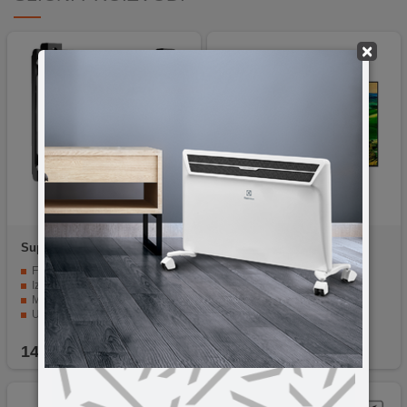
×
Superior
Fixed Extra Slim
LG
65QNED823RE
13-42
LG UHD TV 65QNED823RE
Fiksna pozicija za sigurnost televizora.
Izuzetno tanka konstrukcija.
Mogućnost montaže na zid.
Ugrađen nivo mjerača.
Zaključavanje položaja televizora na nosaču.
14,90
KM
2.229,90
KM