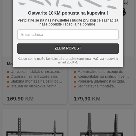
Ostvarite 10KM popusta na kupovinu!
Pretplatite se na naš newsletter i budite prvi koji će saznati za
naše popuste i specijalne ponude.
ŽELIM POPUST
Kupon se ne može kombinirati s drugim kuponima i važi za kupovinu
iznad 200KM.
Maclean
MC-494
home
LCDH 31
Univerzalni stalak s nosačem za montažu TV-a težine do 40 kg
Maksimalno opterećenje do 75 kg.
Dizajniran za televizore s dijagonalom ekrana od 32 do 70 inča
Kompatibilan sa različitim veličinama TV prijemnika.
Stabilna montaža na četiri podesive noge
Podesiva udaljenost od zida.
Izrađen od visokokvalitetnih materijala
Jednostavna montaža.
Jednostavna i brza montaža
VESA montažne rupe do 800x400 mm.
169,90
KM
179,90
KM