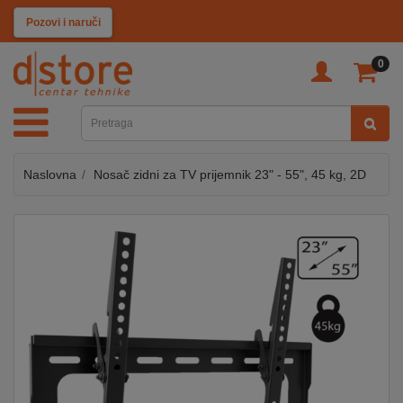
KATEGORIJE
Pozovi i naruči
0
TV
&
SAT
Naslovna
Nosač zidni za TV prijemnik 23" - 55", 45 kg, 2D
MOBILNI
UREĐAJI
AUDIO
KABLOVI
KUĆANSKI
APARATI