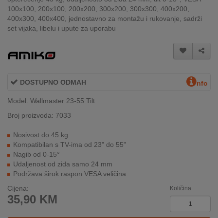
INTERNO
100x100, 200x100, 200x200, 300x200, 300x300, 400x200,
400x300, 400x400, jednostavno za montažu i rukovanje, sadrži
set vijaka, libelu i upute za uporabu
MOJ
NALOG
AKCIJE
DOSTUPNO ODMAH
nfo
BRENDOVI
Model: Wallmaster 23-55 Tilt
Broj proizvoda: 7033
NOVO
U
Nosivost do 45 kg
PONUDI
Kompatibilan s TV-ima od 23" do 55"
Nagib od 0-15°
KONTAKT
Udaljenost od zida samo 24 mm
Podržava širok raspon VESA veličina
KUPOVINA
Cijena:
Količina
NA
35,90
KM
RATE