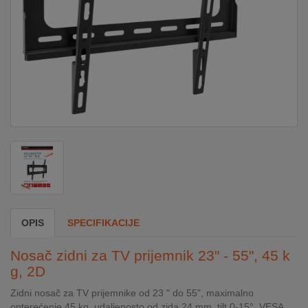
DOM
&
ALATI
ENERGIJA
KLIMATIZACIJA
SECURITY
OPIS
SPECIFIKACIJE
PC
Nosač zidni za TV prijemnik 23" - 55", 45 k
&
g, 2D
GAME
Zidni nosač za TV prijemnike od 23 " do 55", maximalno
opterećenje 45 kg, udaljenosto od zida 24 mm, tilt 0-15°, VESA