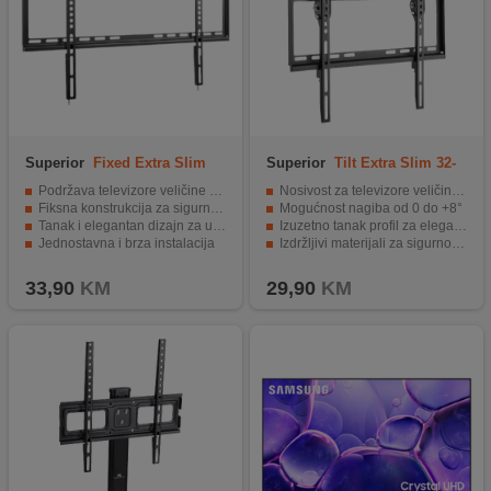
Superior
Fixed Extra Slim
Superior
Tilt Extra Slim 32-
37-70
55
Podržava televizore veličine od 37" do 80"
Nosivost za televizore veličine 32"-55"
Fiksna konstrukcija za sigurnu montažu
Mogućnost nagiba od 0 do +8°
Tanak i elegantan dizajn za uštedu prostora
Izuzetno tanak profil za elegantan izgled
Jednostavna i brza instalacija
Izdržljivi materijali za sigurnost i stabilnost
Izdržljivost i čvrstoća za dugotrajnu upotrebu
Jednostavna instalacija sa svim potrebnim priborom.
33,90
KM
29,90
KM