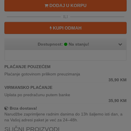
REKLAMACIJA
DODAJ U KORPU
I
SERVIS
ILI
O
KUPI ODMAH
NAMA
Dostupnost:
Na stanju!
KATALOZI
KAKO
KUPITI?
PLAĆANJE POUZEĆEM
Plaćanje gotovinom prilikom preuzimanja
KUPOVINA
35,90
KM
IZ
VIRMANSKO PLAĆANJE
INOSTRANSTVA
Uplata po predračunu putem banke
35,90
KM
OZNAKE
Brza dostava!
ENERGETSKE
Narudžbe zaprimljene radnim danima do 13h šaljemo isti dan, a
UČINKOVITOSTI
na Vašoj adresi paket je već za 24–48h.
SLIČNI PROIZVODI
DIGITALIS