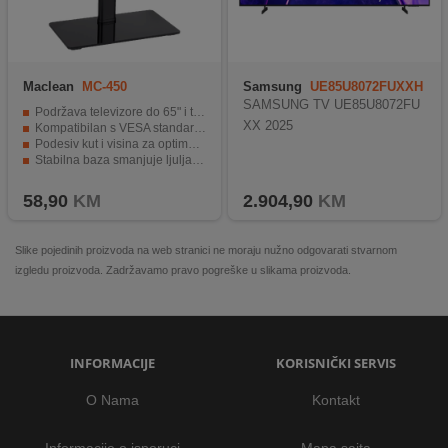
Maclean
MC-450
Samsung
UE85U8072FUXXH
SAMSUNG TV UE85U8072FU
Podržava televizore do 65" i težine do 40 kg
XX 2025
Kompatibilan s VESA standardima do 400 x 400 mm
Podesiv kut i visina za optimalan pregled
Stabilna baza smanjuje ljuljanje i poboljšava sigurnost
Jednostavna montaža sa uključenim hardverom
58,90
KM
2.904,90
KM
Slike pojedinih proizvoda na web stranici ne moraju nužno odgovarati stvarnom
izgledu proizvoda. Zadržavamo pravo pogreške u slikama proizvoda.
INFORMACIJE
KORISNIČKI SERVIS
O Nama
Kontakt