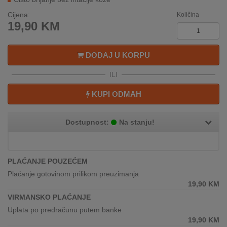
REKLAMACIJA
Cijena:
I
Količina
19,90
KM
SERVIS
O
DODAJ U KORPU
NAMA
ILI
KATALOZI
KUPI ODMAH
KAKO
KUPITI?
Dostupnost:
Na stanju!
KUPOVINA
IZ
INOSTRANSTVA
PLAĆANJE POUZEĆEM
Plaćanje gotovinom prilikom preuzimanja
OZNAKE
19,90
KM
ENERGETSKE
VIRMANSKO PLAĆANJE
UČINKOVITOSTI
Uplata po predračunu putem banke
19,90
KM
DIGITALIS