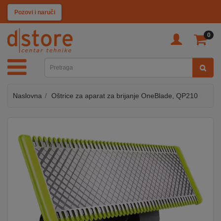
KATEGORIJE
Pozovi i naruči
0
TV
&
SAT
Naslovna
Oštrice za aparat za brijanje OneBlade, QP210
MOBILNI
UREĐAJI
AUDIO
KABLOVI
KUĆANSKI
APARATI