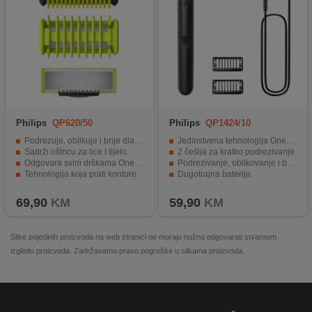
Philips
QP620/50
Philips
QP1424/10
Podrezuje, oblikuje i brije dlačice.
Jedinstvena tehnologija OneBlade
Sadrži oštricu za lice i tijelo.
2 češlja za kratko podrezivanje
Odgovara svim drškama OneBlade.
Podrezivanje, oblikovanje i brijanje
Tehnologija koja prati konture.
Dugotrajna baterija
Dvostruki sistem zaštite i češalj.
Za mokru i suhu uporabu
69,90
KM
59,90
KM
Slike pojedinih proizvoda na web stranici ne moraju nužno odgovarati stvarnom
izgledu proizvoda. Zadržavamo pravo pogreške u slikama proizvoda.