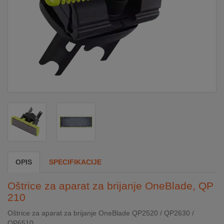
DOM
&
ALATI
ENERGIJA
KLIMATIZACIJA
SECURITY
OPIS
SPECIFIKACIJE
PC
Oštrice za aparat za brijanje OneBlade, QP
&
210
GAME
Oštrice za aparat za brijanje OneBlade QP2520 / QP2630 /
QP6510