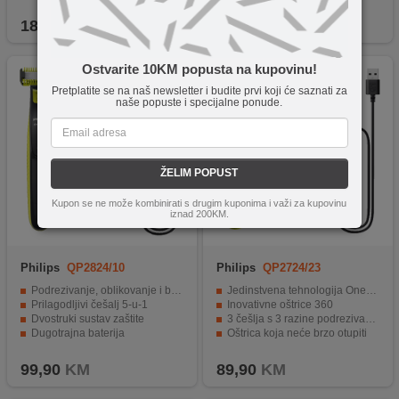
Potpuno vodootporan
Za OneBlade Pro (QP65xx, QP66xx)
189,90
KM
64,90
KM
Ostvarite 10KM popusta na kupovinu!
Pretplatite se na naš newsletter i budite prvi koji će saznati za
naše popuste i specijalne ponude.
ŽELIM POPUST
Kupon se ne može kombinirati s drugim kuponima i važi za kupovinu
iznad 200KM.
Philips
QP2824/10
Philips
QP2724/23
Podrezivanje, oblikovanje i brijanje dlačica
Jedinstvena tehnologija OneBlade
Prilagodljivi češalj 5-u-1
Inovativne oštrice 360
Dvostruki sustav zaštite
3 češlja s 3 razine podrezivanja
Dugotrajna baterija
Oštrica koja neće brzo otupiti
Potpuno vodootporan
Potpuno vodootporan
99,90
KM
89,90
KM