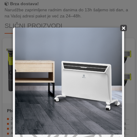
Brza dostava!
Narudžbe zaprimljene radnim danima do 13h šaljemo isti dan, a
na Vašoj adresi paket je već za 24–48h.
SLIČNI PROIZVODI
×
Philips
QP4631/65
Philips
QP624/50
Jedinstvena tehnologija OneBlade
Oštrice za aparat za brijanje OneBlade
Inovativne oštrice 360
2 x oštrice 360 i 1 komplet za tijelo
Prilagodljivi češalj 5-u-1
Podrezivanje, oblikovanje i brijanje
Aplikacija Philips Daily Care
Za OneBlade modele (QP14xx, QP25xx, QP26xx, QP27xx, QP28xx)