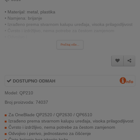
INTERNO
• Materijal: metal, plastika
• Namjena: brijanje
• Izrađeno prema stvarnom kalupu uređaja, visoka prilagodljivost
MOJ
• Čvrsto i izdržljivo, nema potrebe za čestom zamjenom
NALOG
• Odvojivo i ...
Pročitaj više...
AKCIJE
BRENDOVI
NOVO
DOSTUPNO ODMAH
nfo
U
PONUDI
Model: QP210
Broj proizvoda: 74037
KONTAKT
Za OneBlade QP2520 / QP2630 / QP6510
KUPOVINA
Izrađeno prema stvarnom kalupu uređaja, visoka prilagodljivost
NA
Čvrsto i izdržljivo, nema potrebe za čestom zamjenom
RATE
Odvojivo i perivo, jednostavno za čišćenje
Čisto brijanje bez iritacije kože