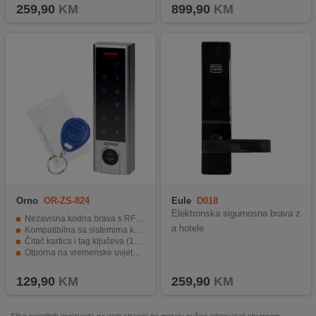
259,90
KM
899,90
KM
Orno
OR-ZS-824
Eule
D018
Elektronska sigurnosna brava z
Nezavisna kodna brava s RFID kontrolom
a hotele
Kompatibilna sa sistemima kontrole pristupa
Čitač kartica i tag ključeva (125 kHz)
Otporna na vremenske uvjete (IP68)
Jednostavna upotreba i montaža
129,90
KM
259,90
KM