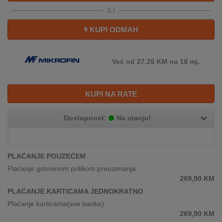
REKLAMACIJA
ILI
I
SERVIS
KUPI ODMAH
O
NAMA
Već od 27.26 KM na 18 mj.
KATALOZI
KUPI NA RATE
KAKO
KUPITI?
Dostupnost:
Na stanju!
KUPOVINA
IZ
INOSTRANSTVA
PLAĆANJE POUZEĆEM
Plaćanje gotovinom prilikom preuzimanja
OZNAKE
269,90
KM
ENERGETSKE
PLAĆANJE KARTICAMA JEDNOKRATNO
UČINKOVITOSTI
Plaćanje karticama(sve banke)
269,90
KM
DIGITALIS