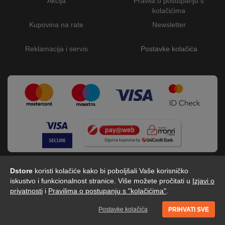
Akcija
Pravila o postupanju s
kolačićima
Kupovina na rate
Newsletter
Reklamacija i servis
Postavke kolačića
Dstore
koristi kolačiće kako bi poboljšali Vaše korisničko
iskustvo i funkcionalnost stranice. Više možete pročitati u
Izjavi o
privatnosti
i
Pravilima o postupanju s "kolačićima"
.
Dstore - Centar tehnike © 2026 by Digitalis d.o.o
Postavke kolačića
PRIHVATI SVE