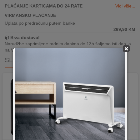
PLAĆANJE KARTICAMA DO 24 RATE
Vidi više...
VIRMANSKO PLAĆANJE
Uplata po predračunu putem banke
269,90
KM
Brza dostava!
Narudžbe zaprimljene radnim danima do 13h šaljemo isti dan, a
×
na Vašoj adresi paket je već za 24–48h.
SLIČNI PROIZVODI