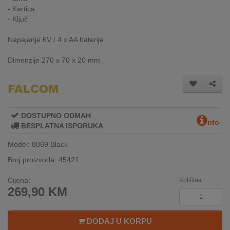
- Kartica
INTERNO
- Ključ
Napajanje 6V / 4 x AA baterije
MOJ
NALOG
Dimenzije 270 x 70 x 20 mm
AKCIJE
BRENDOVI
DOSTUPNO ODMAH
nfo
NOVO
BESPLATNA ISPORUKA
U
Model: 8069 Black
PONUDI
Broj proizvoda: 45421
KONTAKT
Cijena:
Količina
269,90
KM
KUPOVINA
NA
RATE
DODAJ U KORPU