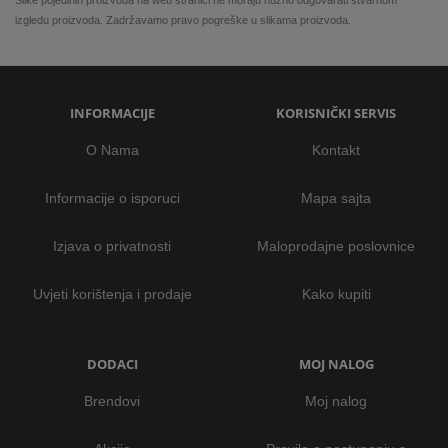
Slike pojedinih proizvoda na web stranici ne moraju nužno odgovarati stvarnom
izgledu proizvoda. Zadržavamo pravo pogreške u slikama proizvoda.
INFORMACIJE
KORISNIČKI SERVIS
O Nama
Kontakt
Informacije o isporuci
Mapa sajta
Izjava o privatnosti
Maloprodajne poslovnice
Uvjeti korištenja i prodaje
Kako kupiti
DODACI
MOJ NALOG
Brendovi
Moj nalog