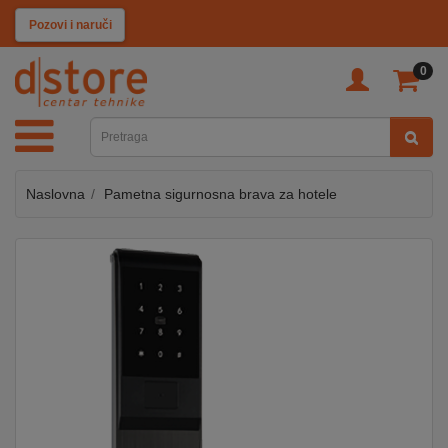
KATEGORIJE
Pozovi i naruči
0
TV
&
SAT
Naslovna
Pametna sigurnosna brava za hotele
MOBILNI
UREĐAJI
AUDIO
KABLOVI
KUĆANSKI
APARATI