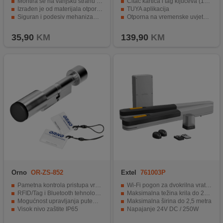
Montira se na vanjsku stranu vrata.
Čitač kartica i tag ključeva (125 kHz)
Izrađen je od materijala otpornih na koroziju.
TUYA aplikacija
Siguran i podesiv mehanizam za zatvaranje.
Otporna na vremenske uvjete (IP68)
Niski troškovi struje i prilagodljiv za otvaranje.
Jednostavna upotreba i montaža
35,90
KM
139,90
KM
Orno
OR-ZS-852
Extel
761003P
Pametna kontrola pristupa vrata
Wi-Fi pogon za dvokrilna vrata, set
RFID/Tag i Bluetooth tehnologija
Maksimalna težina krila do 250 kg
Mogućnost upravljanja putem aplikacije
Maksimalna širina do 2,5 metra
Visok nivo zaštite IP65
Napajanje 24V DC / 250W
Izdržljivost i jednostavna instalacija
UMII aplikacija za Android i iOS