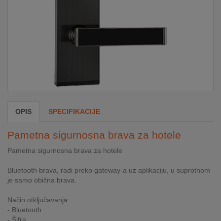
DOM
&
ALATI
ENERGIJA
OPIS
SPECIFIKACIJE
KLIMATIZACIJA
Pametna sigurnosna brava za hotele
SECURITY
Pametna sigurnosna brava za hotele
Bluetooth brava, radi preko gateway-a uz aplikaciju, u suprotnom
PC
je samo obična brava.
&
GAME
Način otključavanja:
- Bluetooth
- Šifra