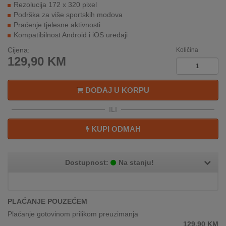
Rezolucija 172 x 320 pixel
REKLAMACIJA
Podrška za više sportskih modova
I
Praćenje tjelesne aktivnosti
SERVIS
Kompatibilnost Android i iOS uređaji
O
Cijena:
Količina
NAMA
129,90
KM
KATALOZI
DODAJ U KORPU
KAKO
ILI
KUPITI?
KUPI ODMAH
KUPOVINA
IZ
INOSTRANSTVA
Dostupnost:
Na stanju!
OZNAKE
ENERGETSKE
UČINKOVITOSTI
PLAĆANJE POUZEĆEM
Plaćanje gotovinom prilikom preuzimanja
DIGITALIS
129,90
KM