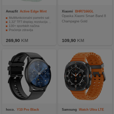
Amazfit
Active Edge Mint
Xiaomi
BHR7166GL
Green
Opaska Xiaomi Smart Band 8
Multifunkcionalni pametni sat
Champagne Gold
1,32" TFT display, rezolucija 360 x 360 pixel
130+ sportskih načina
Praćenje zdravlja
10ATM vodootporno
269,90
KM
109,90
KM
hoco.
Y10 Pro Black
Samsung
Watch Ultra LTE
(47mm) Gray