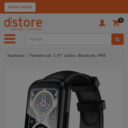
KATEGORIJE
Pozovi i naruči
0
TV
&
SAT
Naslovna
Pametni sat, 1.47" zaslon, Bluetooth, IP68
MOBILNI
UREĐAJI
AUDIO
KABLOVI
KUĆANSKI
APARATI