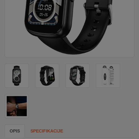
DOM
&
ALATI
ENERGIJA
KLIMATIZACIJA
SECURITY
PC
&
GAME
OPIS
SPECIFIKACIJE