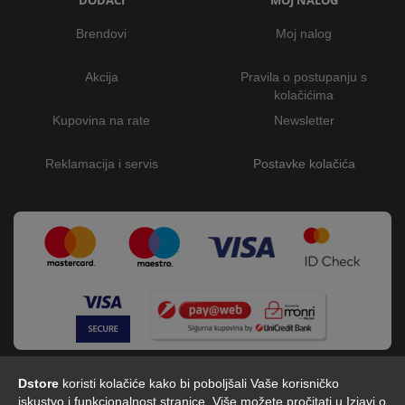
DODACI
MOJ NALOG
Brendovi
Moj nalog
Akcija
Pravila o postupanju s
kolačićima
Kupovina na rate
Newsletter
Reklamacija i servis
Postavke kolačića
Dstore
koristi kolačiće kako bi poboljšali Vaše korisničko
iskustvo i funkcionalnost stranice. Više možete pročitati u
Izjavi o