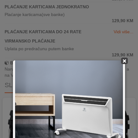
PLAĆANJE KARTICAMA JEDNOKRATNO
Plaćanje karticama(sve banke)
129,90
KM
PLAĆANJE KARTICAMA DO 24 RATE
Vidi više...
VIRMANSKO PLAĆANJE
Uplata po predračunu putem banke
129,90
KM
×
Brza dostava!
Narudžbe zaprimljene radnim danima do 13h šaljemo isti dan, a
na Vašoj adresi paket je već za 24–48h.
SLIČNI PROIZVODI