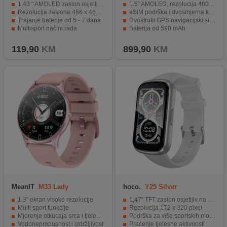
1.43 " AMOLED zaslon osjetljiv na dodir
1.5" AMOLED, rezolucija 480 x 480
Rezolucija zaslona 466 x 466 piksela
eSIM podrška i dvosmjerna komunikacija
Trajanje baterije od 5 - 7 dana
Dvostruki GPS navigacijski sistem
Multisport načini rada
Baterija od 590 mAh
Kompatibilnost iOS i Android uređaji
10ATM vodootporno, IP68
119,90
KM
899,90
KM
MeanIT
M33 Lady
hoco.
Y25 Silver
1.3" ekran visoke rezolucije
1,47" TFT zaslon osjetljiv na dodir
Multi sport funkcije
Rezolucija 172 x 320 pixel
Mjerenje otkucaja srca i tjelesnih funkcija
Podrška za više sportskih modova
Vodonepropusnost i izdržljivost
Praćenje tjelesne aktivnosti