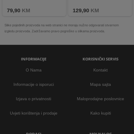
Dugotrajna baterija i elegantan dizajn
Kompatibilnost Android i iOS uređaji
79,90
KM
129,90
KM
Slike pojedinih proizvoda na web stranici ne moraju nužno odgovarati stvarnom
izgledu proizvoda. Zadržavamo pravo pogreške u slikama proizvoda.
INFORMACIJE
KORISNIČKI SERVIS
O Nama
Kontakt
Informacije o isporuci
Mapa sajta
Izjava o privatnosti
Maloprodajne poslovnice
Uvjeti korištenja i prodaje
Kako kupiti