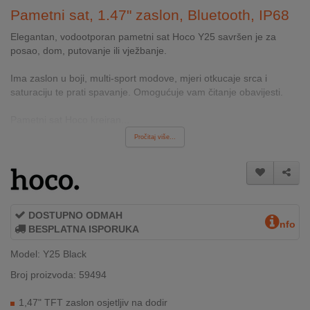
INTERNO
Pametni sat, 1.47" zaslon, Bluetooth, IP68
Elegantan, vodootporan pametni sat Hoco Y25 savršen je za
posao, dom, putovanje ili vježbanje.
MOJ
NALOG
Ima zaslon u boji, multi-sport modove, mjeri otkucaje srca i
saturaciju te prati spavanje. Omogućuje vam čitanje obavijesti.
AKCIJE
Pametni sat Hoco kreiran...
BRENDOVI
Pročitaj više...
NOVO
U
PONUDI
DOSTUPNO ODMAH
nfo
KONTAKT
BESPLATNA ISPORUKA
Model: Y25 Black
KUPOVINA
NA
Broj proizvoda: 59494
RATE
1,47" TFT zaslon osjetljiv na dodir