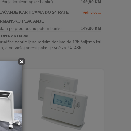
aćanje karticama(sve banke)
149,90
KM
LAĆANJE KARTICAMA DO 24 RATE
Vidi više...
IRMANSKO PLAĆANJE
plata po predračunu putem banke
149,90
KM
Brza dostava!
rudžbe zaprimljene radnim danima do 13h šaljemo isti
n, a na Vašoj adresi paket je već za 24–48h.
×