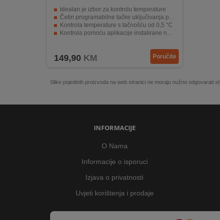
Idealan je izbor za kontrolu temperature
Četiri programabilne tačke uključivanja po danu
Kontrola temperature s tačnošću od 0,5 °C
Kontrola pomoću aplikacije instalirane na pametnom telefonu
Rješenje za uštedu energije
149,90
KM
Poručite
Slike pojedinih proizvoda na web stranici ne moraju nužno odgovarati
INFORMACIJE
O Nama
Informacije o isporuci
Izjava o privatnosti
Uvjeti korištenja i prodaje