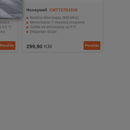
Honeywell
CMT727D1016
ature
Bežična tehnologija (868 MHz)
po danu
Memorisanje 7-dnevnog programa
d 0,5 °C
Zaštita od smrzavanja na 5°C
ora
Elegantan dizajn
Napajanje baterijama i električnom energijom.
Poručite
299,90
KM
Poručite