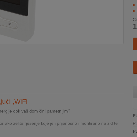
Ci
1
jući ,WiFi
energije dok vaš dom čini pametnijim?
P
ko želite rješenje koje je i prijenosno i montirano na zid te
Pl
P