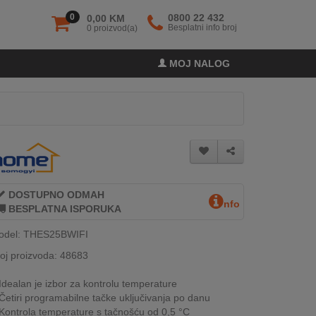
0
0800 22 432
0,00 KM
Besplatni info broj
0 proizvod(a)
MOJ NALOG
DOSTUPNO ODMAH
nfo
BESPLATNA ISPORUKA
odel: THES25BWIFI
oj proizvoda: 48683
Idealan je izbor za kontrolu temperature
Četiri programabilne tačke uključivanja po danu
Kontrola temperature s tačnošću od 0,5 °C