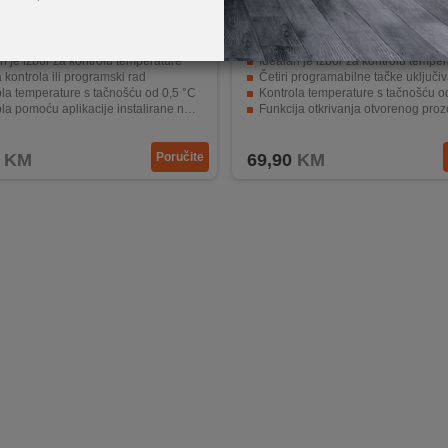
FHT76WIFI
home
THE25B
n je izbor za kontrolu temperature
Idealan je izbor za kontrolu temper
kontrola ili programski rad
Četiri programabilne tačke uključivanja 
la temperature s tačnošću od 0,5 °C
Kontrola temperature s tačnošću o
pomoću aplikacije instalirane na pametnom telefonu
Funkcija otkrivanja otvorenog proz
je za uštedu energije
Funkcija zaštite od smrzavanja
KM
Poručite
69,90
KM