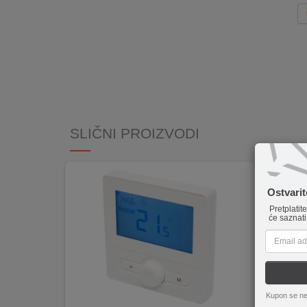
INTERNO
MOJ
NALOG
AKCIJE
SLIČNI PROIZVODI
BRENDOVI
NOVO
U
Ostvari
PONUDI
Pretplatit
će saznati
KONTAKT
KUPOVINA
NA
RATE
Kupon se ne