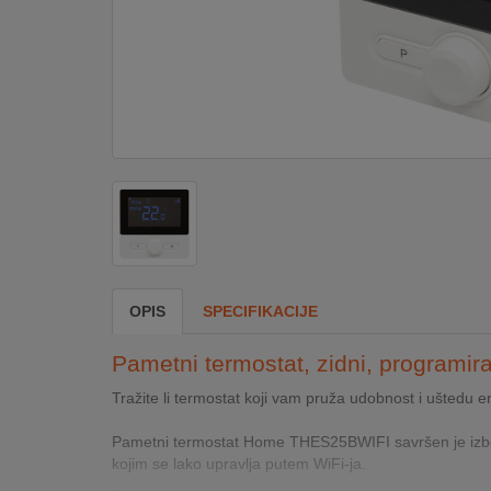
DOM
&
ALATI
ENERGIJA
KLIMATIZACIJA
OPIS
SPECIFIKACIJE
SECURITY
Pametni termostat, zidni, programira
PC
Tražite li termostat koji vam pruža udobnost i uštedu 
&
GAME
Pametni termostat Home THES25BWIFI savršen je izbor a
kojim se lako upravlja putem WiFi-ja.
...