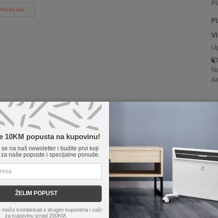
Pl
Pročitaj više...
P
V
U
Na
da
te 10KM popusta na kupovinu!
e se na naš newsletter i budite prvi koji
 za naše popuste i specijalne ponude.
ŽELIM POPUST
 može kombinirati s drugim kuponima i važi
za kupovinu iznad 200KM.