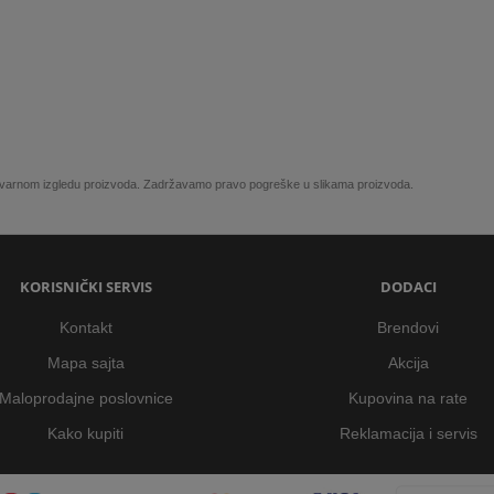
 stvarnom izgledu proizvoda. Zadržavamo pravo pogreške u slikama proizvoda.
KORISNIČKI SERVIS
DODACI
Kontakt
Brendovi
Mapa sajta
Akcija
Maloprodajne poslovnice
Kupovina na rate
Kako kupiti
Reklamacija i servis