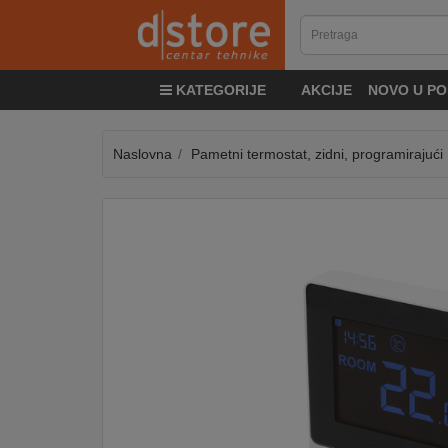
KATEGORIJE
KATEGORIJE
AKCIJE
NOVO U PO
TV
&
SAT
Naslovna
Pametni termostat, zidni, programirajući 
MOBILNI
UREĐAJI
AUDIO
KABLOVI
KUĆANSKI
APARATI