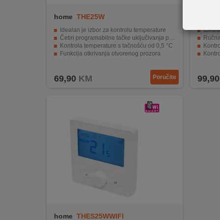
REKLAMACIJA
I
home
THE25W
home
SERVIS
Idealan je izbor za kontrolu temperature
Ideala
Četiri programabilne tačke uključivanja po danu
Ručna 
Kontrola temperature s tačnošću od 0,5 °C
Kontro
O
Funkcija otkrivanja otvorenog prozora
Kontrola 
NAMA
Funkcija zaštite od smrzavanja
Rješen
69,90
KM
Poručite
99,90
KATALOZI
KAKO
KUPITI?
KUPOVINA
IZ
INOSTRANSTVA
OZNAKE
ENERGETSKE
UČINKOVITOSTI
DIGITALIS
home
THES25WWIFI