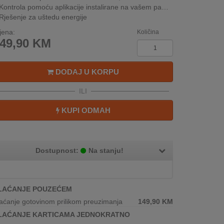
Kontrola pomoću aplikacije instalirane na vašem pametnom telefonu
Rješenje za uštedu energije
jena:
Količina
49,90
KM
DODAJ U KORPU
ILI
KUPI ODMAH
Dostupnost:
Na stanju!
LAĆANJE POUZEĆEM
aćanje gotovinom prilikom preuzimanja
149,90
KM
LAĆANJE KARTICAMA JEDNOKRATNO