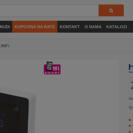
NUDI
KUPOVINA NA RATE
KONTAKT
O NAMA
KATALOZI
,WiFi
M
Br