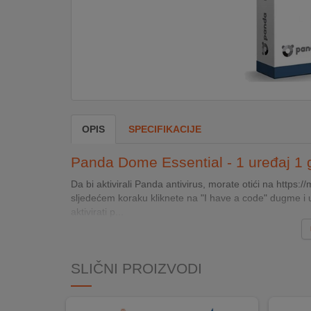
DOM
&
ALATI
ENERGIJA
OPIS
SPECIFIKACIJE
KLIMATIZACIJA
Panda Dome Essential - 1 uređaj 1 
Da bi aktivirali Panda antivirus, morate otići na https
sljedećem koraku kliknete na "I have a code" dugme i u
SECURITY
aktivirati p...
PC
&
SLIČNI PROIZVODI
GAME