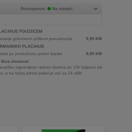
Dostupnost:
Na stanju!
LAĆANJE POUZEĆEM
aćanje gotovinom prilikom preuzimanja
9,90
KM
IRMANSKO PLAĆANJE
plata po predračunu putem banke
9,90
KM
Brza dostava!
rudžbe zaprimljene radnim danima do 13h šaljemo isti
n, a na Vašoj adresi paket je već za 24–48h.