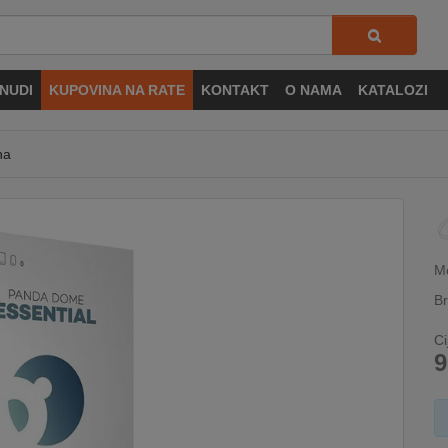
NUDI
KUPOVINA NA RATE
KONTAKT
O NAMA
KATALOZI
na
M
Br
Ci
9