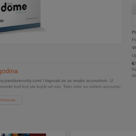
P
Pl
V
U
Na
godina
da
://my.pandasecurity.com/ i logovati se sa svojim accountom. U
nesite kod koji ste kupili od nas. Tako ćete na vašem accountu
Pročitaj više...