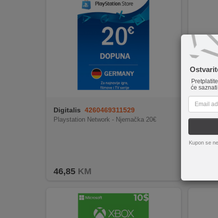
INTERNO
MOJ
NALOG
Ostvari
AKCIJE
Pretplatit
će saznati
BRENDOVI
Digitalis
4260469311529
Digital
NOVO
Playstation Network - Njemačka 20€
Steam p
U
PONUDI
Kupon se ne
KONTAKT
46,85
KM
122,6
KUPOVINA
NA
RATE