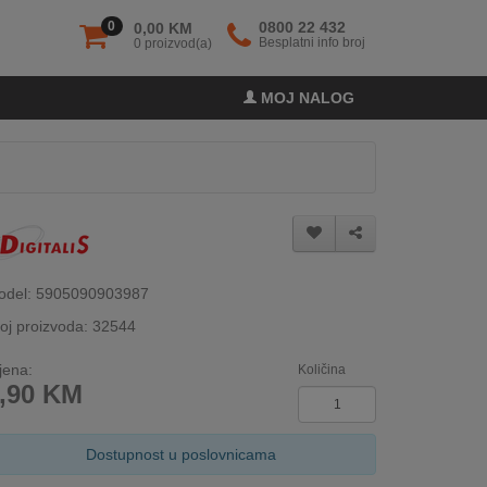
0
0800 22 432
0,00 KM
Besplatni info broj
0 proizvod(a)
MOJ NALOG
odel: 5905090903987
oj proizvoda: 32544
jena:
Količina
,90
KM
Dostupnost u poslovnicama