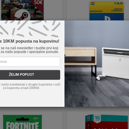
te 10KM popusta na kupovinu!
e se na naš newsletter i budite prvi koji
 za naše popuste i specijalne ponude.
is
4260354150196
Digitalis
3204040124
oklon kartica 50€ - Global
Playstation Network Hrvatska - 38
ŽELIM POPUST
HRK)
 može kombinirati s drugim kuponima i važi
za kupovinu iznad 200KM.
0
KM
82,75
KM