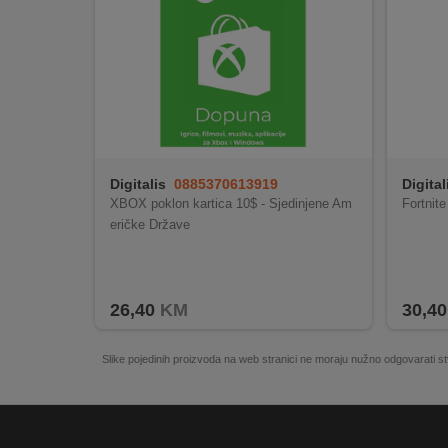
REKLAMACIJA
I
SERVIS
O
NAMA
KATALOZI
Digitalis
0885370613919
Digital
XBOX poklon kartica 10$ - Sjedinjene Am
Fortnit
KAKO
KUPITI?
eričke Države
KUPOVINA
IZ
26,40
KM
30,40
INOSTRANSTVA
OZNAKE
Slike pojedinih proizvoda na web stranici ne moraju nužno odgovarati
ENERGETSKE
UČINKOVITOSTI
DIGITALIS