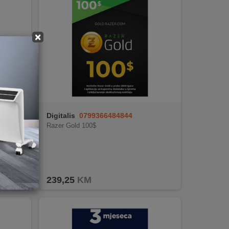
×
Digitalis
0799366484844
,48 (290
Razer Gold 100$
239,25
KM