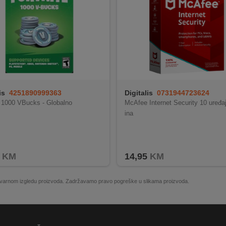
is
4251890999363
Digitalis
0731944723624
e 1000 VBucks - Globalno
McAfee Internet Security 10 uređa
ina
KM
14,95
KM
 stvarnom izgledu proizvoda. Zadržavamo pravo pogreške u slikama proizvoda.