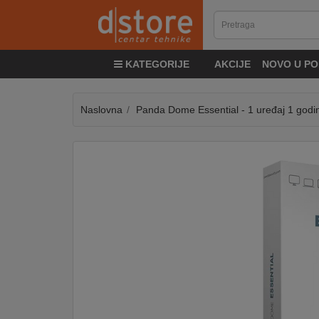
KATEGORIJE
KATEGORIJE
AKCIJE
NOVO U PO
TV
&
SAT
Naslovna
Panda Dome Essential - 1 uređaj 1 godi
MOBILNI
UREĐAJI
AUDIO
KABLOVI
KUĆANSKI
APARATI