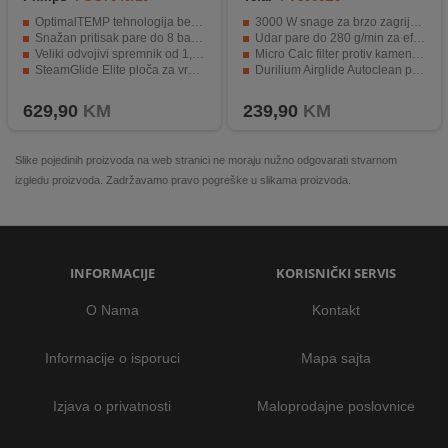
OptimalTEMP tehnologija bez podešavanja temperature
3000 W snage za brzo zagrijavanje i snažan rad
Snažan pritisak pare do 8 bara za brzo peglanje
Udar pare do 280 g/min za efikasno uklanjanje nabora
Veliki odvojivi spremnik od 1,8 lit.
Micro Calc filter protiv kamenca i mrlja
SteamGlide Elite ploča za vrhunsko klizanje
Durilium Airglide Autoclean podloga za glatko klizanje
Easy De-Calc sistem za dug vijek trajanja uređaja
Vertikalno peglanje parom za brzo osvježavanje odjeće
629,90
KM
239,90
KM
Slike pojedinih proizvoda na web stranici ne moraju nužno odgovarati stvarnom
izgledu proizvoda. Zadržavamo pravo pogreške u slikama proizvoda.
INFORMACIJE
KORISNIČKI SERVIS
O Nama
Kontakt
Informacije o isporuci
Mapa sajta
Izjava o privatnosti
Maloprodajne poslovnice