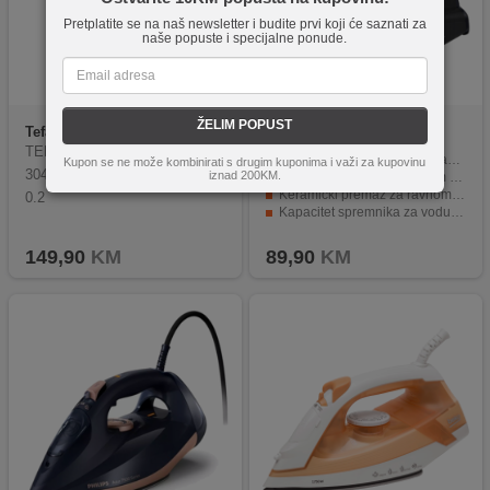
Pretplatite se na naš newsletter i budite prvi koji će saznati za
naše popuste i specijalne ponude.
ŽELIM POPUST
Tefal
DT3041E1
Zilan
ZLN4247
TEFAL | Garment Steamer | DT
Snaga od 3000W za brzo zagrijavanje.
Kupon se ne može kombinirati s drugim kuponima i važi za kupovinu
3041E1 | Handheld | 1300 W |
iznad 200KM.
Kontrola pare s varijabilnom količinom 32+5g/min.
Keramički premaz za ravnomjerno peglanje.
0.2
Kapacitet spremnika za vodu od 380 ml.
Zaštita protiv kapanja i kamenca.
149,90
KM
89,90
KM