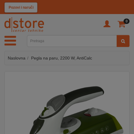
KATEGORIJE
Pozovi i naruči
0
TV
&
SAT
Naslovna
Pegla na paru, 2200 W, AntiCalc
MOBILNI
UREĐAJI
AUDIO
KABLOVI
KUĆANSKI
APARATI