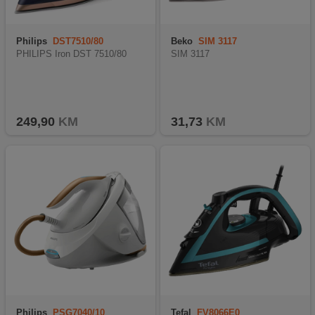
Philips
DST7510/80
Beko
SIM 3117
PHILIPS Iron DST 7510/80
SIM 3117
249,90
KM
31,73
KM
Philips
PSG7040/10
Tefal
FV8066E0