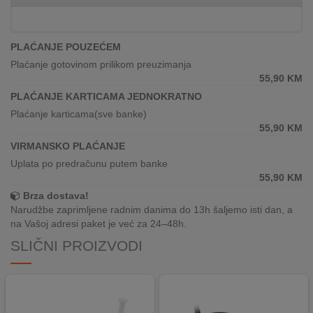
REKLAMACIJA
I
SERVIS
PLAĆANJE POUZEĆEM
Plaćanje gotovinom prilikom preuzimanja
O
55,90
KM
NAMA
PLAĆANJE KARTICAMA JEDNOKRATNO
KATALOZI
Plaćanje karticama(sve banke)
55,90
KM
KAKO
VIRMANSKO PLAĆANJE
KUPITI?
Uplata po predračunu putem banke
55,90
KM
KUPOVINA
Brza dostava!
IZ
Narudžbe zaprimljene radnim danima do 13h šaljemo isti dan, a
INOSTRANSTVA
na Vašoj adresi paket je već za 24–48h.
SLIČNI PROIZVODI
OZNAKE
ENERGETSKE
UČINKOVITOSTI
DIGITALIS