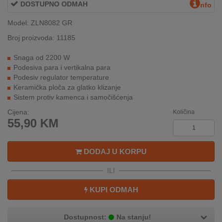
DOSTUPNO ODMAH
nfo
INTERNO
Model: ZLN8082 GR
Broj proizvoda: 11185
MOJ
NALOG
Snaga od 2200 W
Podesiva para i vertikalna para
AKCIJE
Podesiv regulator temperature
Keramička ploča za glatko klizanje
Sistem protiv kamenca i samočišćenja
BRENDOVI
Cijena:
Količina
NOVO
55,90
KM
U
PONUDI
DODAJ U KORPU
KONTAKT
ILI
KUPOVINA
KUPI ODMAH
NA
RATE
Dostupnost:
Na stanju!