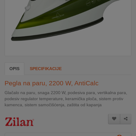
DOM
&
ALATI
ENERGIJA
OPIS
SPECIFIKACIJE
KLIMATIZACIJA
Pegla na paru, 2200 W, AntiCalc
SECURITY
Glačalo na paru, snaga 2200 W, podesiva para, vertikalna para,
podesiv regulator temperature, keramička ploča, sistem protiv
kamenca, sistem samočišćenja, zaštita od kapanja
PC
&
GAME