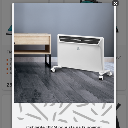
×
Floria
ZLN3843
Tefal
FV9844E0
SEB Tefal parno glačalo FV984
3 načina glačanja za sve vrste tkanina
4E0, Ultimate pure
Podesiva temperatura i sigurnosni osigurač
Nehrđajući čelični potplat za lako klizanje
Kompaktna, lagana i snažna pegla (2200 W)
Praktičan kabel (1.9 m) za slobodu pokreta pri glačanju
25,50
KM
214,90
KM
Ostvarite 10KM popusta na kupovinu!