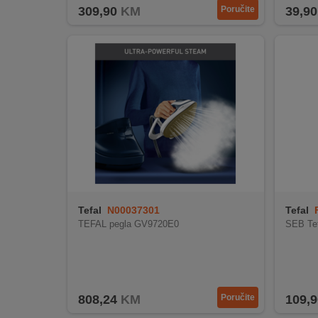
309,90
KM
Poručite
39,90
Tefal
N00037301
Tefal
TEFAL pegla GV9720E0
SEB Tef
808,24
KM
Poručite
109,9