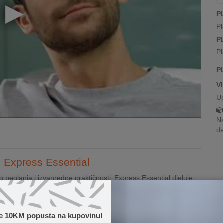
P
Pl
P
Pl
P
V
U
Na
da
 Express Essential
 peglanja i izvanredne praktičnosti. Express Essential djeluje
ih učinaka pare.
o ...
te 10KM popusta na kupovinu!
Pročitaj više...