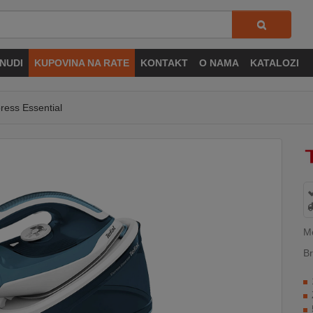
NUDI
KUPOVINA NA RATE
KONTAKT
O NAMA
KATALOZI
ress Essential
M
Br