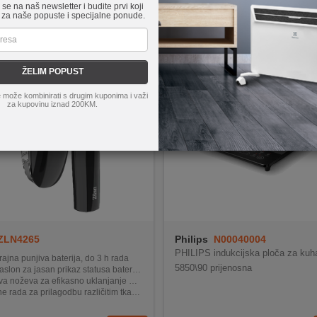
e se na naš newsletter i budite prvi koji
 za naše popuste i specijalne ponude.
ŽELIM POPUST
 može kombinirati s drugim kuponima i važi
za kupovinu iznad 200KM.
ZLN4265
Philips
N00040004
PHILIPS indukcijska ploča za kuh
ajna punjiva baterija, do 3 h rada
5850\90 prijenosna
lon za jasan prikaz statusa baterije i rada
a noževa za efikasno uklanjanje mucica i nabora
e rada za prilagodbu različitim tkaninama
uda za prikupljanje (110 ml) i jednostavno čišćenje uređaja