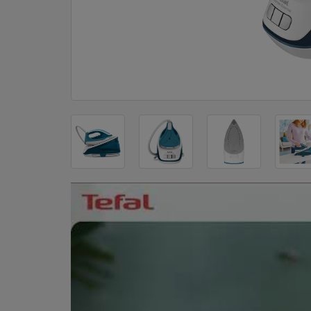
DOM
&
ALATI
ENERGIJA
KLIMATIZACIJA
SECURITY
PC
&
GAME