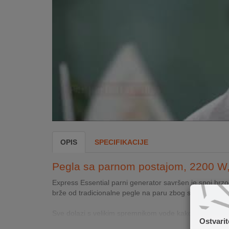
INTERNO
MOJ
NALOG
AKCIJE
BRENDOVI
NOVO
U
OPIS
SPECIFIKACIJE
PONUDI
Pegla sa parnom postajom, 2200 W,
KONTAKT
Express Essential parni generator savršen je spoj brzog
KUPOVINA
brže od tradicionalne pegle na paru zbog svojih snažn
NA
RATE
Sve dolazi s velikim spremnikom vode kako bi se izbjegl
Ostvari