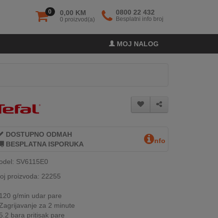
0
0800 22 432
0,00 KM
Besplatni info broj
0 proizvod(a)
MOJ NALOG
DOSTUPNO ODMAH
nfo
BESPLATNA ISPORUKA
odel: SV6115E0
oj proizvoda: 22255
120 g/min udar pare
Zagrijavanje za 2 minute
5.2 bara pritisak pare