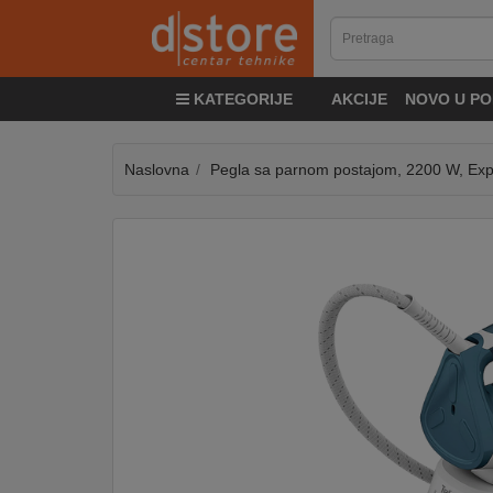
KATEGORIJE
KATEGORIJE
AKCIJE
NOVO U PO
TV
&
SAT
Naslovna
Pegla sa parnom postajom, 2200 W, Exp
MOBILNI
UREĐAJI
AUDIO
KABLOVI
KUĆANSKI
APARATI