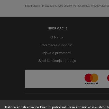
Slike pojedinih proizvoda na web stranici ne moraju nužno odgovarati
INFORMACIJE
O Nama
Informacije o isporuci
Izjava o privatnosti
Uvjeti korištenja i prodaje
Dstore
koristi kolačiće kako bi poboljšali Vaše korisničko iskustvo i