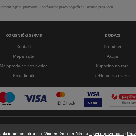
 stvarnom izgledu proizvoda. Zadržavamo pravo pogreške u slikama proizvoda.
KORISNIČKI SERVIS
DODACI
Kontakt
Brendovi
Mapa sajta
Akcija
Maloprodajne poslovnice
Kupovina na rate
Kako kupiti
Reklamacija i servis
 funkcionalnost stranice. Više možete pročitati u
Izjavi o privatnosti
i
Prav