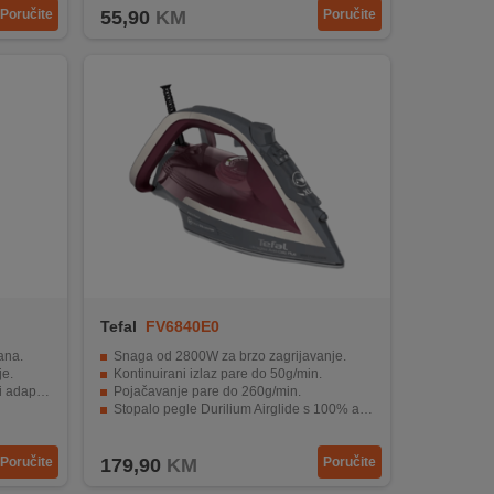
Poručite
55,90
KM
Poručite
Tefal
FV6840E0
ana.
Snaga od 2800W za brzo zagrijavanje.
je.
Kontinuirani izlaz pare do 50g/min.
pterom.
Pojačavanje pare do 260g/min.
Stopalo pegle Durilium Airglide s 100% aktivnih rupa za paru.
e.
Funkcija automatskog isključivanja za sigurnost.
Poručite
179,90
KM
Poručite