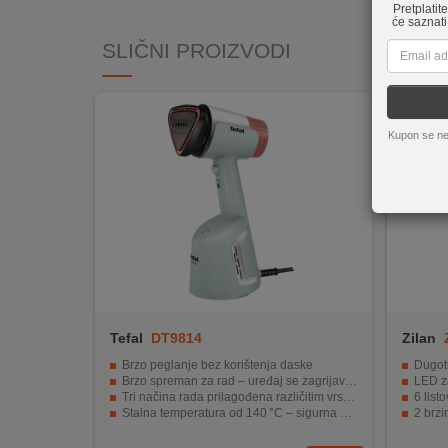
Pretplatit
REKLAMACIJA
će saznati
I
SLIČNI PROIZVODI
SERVIS
O
NAMA
Kupon se ne
KATALOZI
KAKO
KUPITI?
KUPOVINA
IZ
INOSTRANSTVA
Tefal
DT9814
Zilan
OZNAKE
Brzo peglanje bez korištenja daske
Dugotr
ENERGETSKE
Brzo spreman za rad – uređaj se zagrijava za samo 30 sekundi
LED zas
UČINKOVITOSTI
Tri načina rada prilagođena različitim vrstama tkanine
6 listov
Stalna temperatura od 140 °C – sigurna za sve vrste odjeće
2 brzin
Automatsko isključivanje radi sigurnosti ako se uređaj ne koristi
Velika pos
DIGITALIS