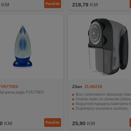
KM
Poručite
218,79
KM
FV5770E0
Zilan
ZLN0218
al parna pegla FV5770E0
Brzo i jednostavno uklanjanje vlak
Snažan motor za učinkovito čišćen
Mogućnost napajanja baterijama ili ada
Dugotrajna i pouzdana upotreba.
Jednostavan za držanje i korištenj
0
KM
Poručite
25,90
KM