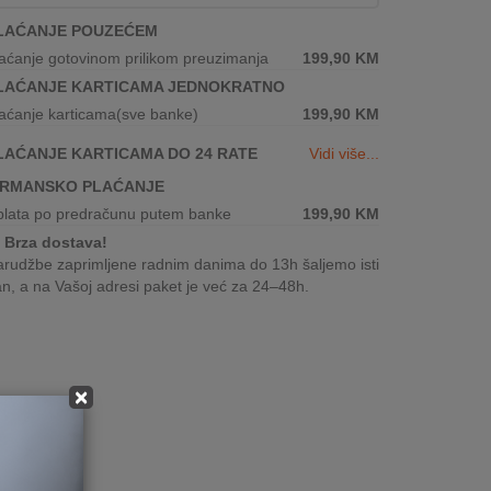
LAĆANJE POUZEĆEM
aćanje gotovinom prilikom preuzimanja
199,90
KM
LAĆANJE KARTICAMA JEDNOKRATNO
aćanje karticama(sve banke)
199,90
KM
LAĆANJE KARTICAMA DO 24 RATE
Vidi više...
IRMANSKO PLAĆANJE
plata po predračunu putem banke
199,90
KM
Brza dostava!
rudžbe zaprimljene radnim danima do 13h šaljemo isti
n, a na Vašoj adresi paket je već za 24–48h.
×