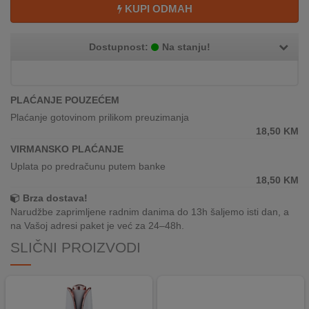
REKLAMACIJA
KUPI ODMAH
I
SERVIS
Dostupnost:
Na stanju!
O
NAMA
PLAĆANJE POUZEĆEM
KATALOZI
Plaćanje gotovinom prilikom preuzimanja
18,50
KM
KAKO
VIRMANSKO PLAĆANJE
KUPITI?
Uplata po predračunu putem banke
18,50
KM
KUPOVINA
Brza dostava!
IZ
Narudžbe zaprimljene radnim danima do 13h šaljemo isti dan, a
INOSTRANSTVA
na Vašoj adresi paket je već za 24–48h.
OZNAKE
SLIČNI PROIZVODI
ENERGETSKE
UČINKOVITOSTI
DIGITALIS