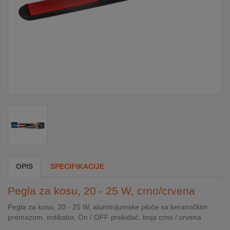
DOM
&
ALATI
ENERGIJA
KLIMATIZACIJA
SECURITY
OPIS
SPECIFIKACIJE
PC
Pegla za kosu, 20 - 25 W, crno/crvena
&
GAME
Pegla za kosu, 20 - 25 W, aluminijumske ploče sa keramičkim
premazom, indikator, On / OFF prekidač, boja crno / crvena