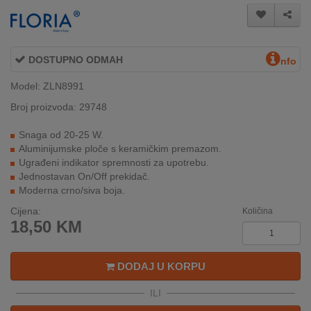
INTERNO
DOSTUPNO ODMAH
MOJ
nfo
NALOG
Model: ZLN8991
AKCIJE
Broj proizvoda: 29748
Snaga od 20-25 W.
BRENDOVI
Aluminijumske ploče s keramičkim premazom.
Ugrađeni indikator spremnosti za upotrebu.
NOVO
Jednostavan On/Off prekidač.
U
Moderna crno/siva boja.
PONUDI
Cijena:
Količina
18,50
KM
KONTAKT
KUPOVINA
DODAJ U KORPU
NA
RATE
ILI