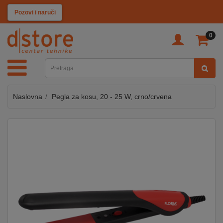
KATEGORIJE
Pozovi i naruči
0
TV
&
SAT
Naslovna
Pegla za kosu, 20 - 25 W, crno/crvena
MOBILNI
UREĐAJI
AUDIO
KABLOVI
KUĆANSKI
APARATI