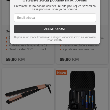
Ostvarite 10KM popusta na kupovinu!
Pretplatite se na naš newsletter i budite prvi koji će saznati za
naše popuste i specijalne ponude.
ŽELIM POPUST
Goldmaster
GM-7176B
Philips
BHS375/00
Melisa
Kupon se ne može kombinirati s drugim kuponima i važi za kupovinu
Snaga 75W
Glatka i sjajna njegovana kosa
iznad 200KM.
Velike keramičke ploče obložene turmalinom
Tehnologija ThermoProtect
Podešavanje temperature 120° - 230°
Keramičke ploče s keratinom
Okretni kabel 360°, dužina 1.8 met.
2 postavke temperature
Automatsko isključivanje nakon 1 h
Kratko vrijeme zagrijavanja
59,90
KM
69,90
KM
Novo