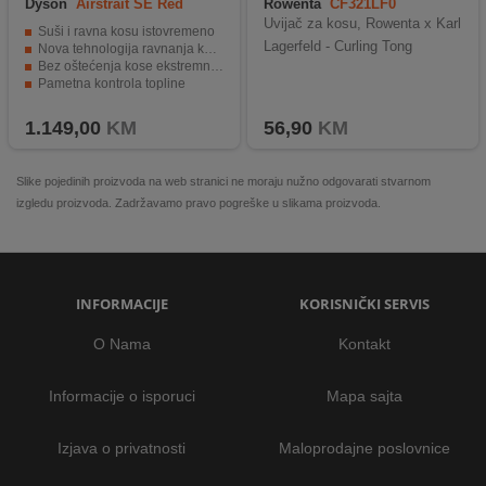
Dyson
Airstrait SE Red
Rowenta
CF321LF0
Velvet/Gold
Uvijač za kosu, Rowenta x Karl
Suši i ravna kosu istovremeno
Lagerfeld - Curling Tong
Nova tehnologija ravnanja kose zrakom
Bez oštećenja kose ekstremnom toplinom
Pametna kontrola topline
Dobitnik nagrade časopisa TIME za najbolji izum 2023.
1.149,00
KM
56,90
KM
Slike pojedinih proizvoda na web stranici ne moraju nužno odgovarati stvarnom
izgledu proizvoda. Zadržavamo pravo pogreške u slikama proizvoda.
INFORMACIJE
KORISNIČKI SERVIS
O Nama
Kontakt
Informacije o isporuci
Mapa sajta
Izjava o privatnosti
Maloprodajne poslovnice