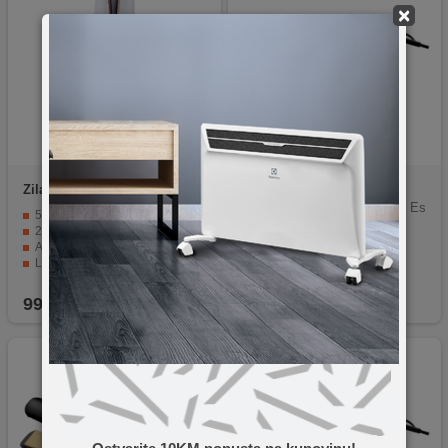
×
Zilan
ZLN9204 Persephone
Philips
BHS378/00
Pegla za kosu, StraightCare Es
5 temperaturnih nivoa za prilagodljivo oblikovanje
sential
2 smjera uvijanja (left/right) za različite kovrče
Anti-scald keramička tehnologija za sigurnije grijanje
LED ekran i timing postavke za precizno stiliziranje
Bežično punjenje i Li-Ion baterija 4000 mAh za praktičnost
99,90
KM
79,90
KM