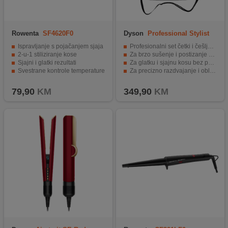
Rowenta
SF4620F0
Dyson
Professional Stylist
Brush Kit
Ispravljanje s pojačanjem sjaja
Profesionalni set četki i češljeva
2-u-1 stiliziranje kose
Za brzo sušenje i postizanje volumena
Sjajni i glatki rezultati
Za glatku i sjajnu kosu bez petljanja
Svestrane kontrole temperature
Za precizno razdvajanje i oblikovanje frizura
Brzo vrijeme zagrijavanja
Za dodatnu hidrataciju i kontrolu pri stiliziranju
79,90
KM
349,90
KM