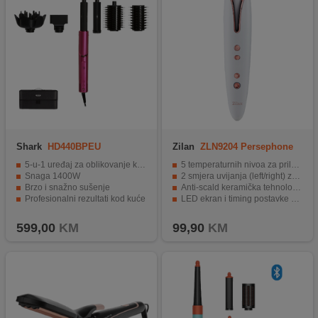
Shark
HD440BPEU
Zilan
ZLN9204 Persephone
5-u-1 uređaj za oblikovanje kose
5 temperaturnih nivoa za prilagodljivo oblikovanje
Snaga 1400W
2 smjera uvijanja (left/right) za različite kovrče
Brzo i snažno sušenje
Anti-scald keramička tehnologija za sigurnije grijanje
Profesionalni rezultati kod kuće
LED ekran i timing postavke za precizno stiliziranje
Ultra lagan
Bežično punjenje i Li-Ion baterija 4000 mAh za praktičnost
599,00
KM
99,90
KM