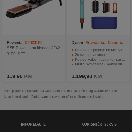
Rowenta
CF4231F0
Dyson
Airwrap i.d. Ceramic
Patina/Topaz
SEB Rowenta multistyler CF42
Bluetooth spajanje na MyDyson aplikaciju
31F0, SET
Za sve tipove kose
Kovrče, valovi, ravnanje i sušenje
Multifunkcionalno Coanda sušilo
Bez oštećenja od topline
119,90
KM
1.199,90
KM
Slike pojedinih proizvoda na web stranici ne moraju nužno odgovarati stvarnom
izgledu proizvoda. Zadržavamo pravo pogreške u slikama proizvoda.
INFORMACIJE
KORISNIČKI SERVIS