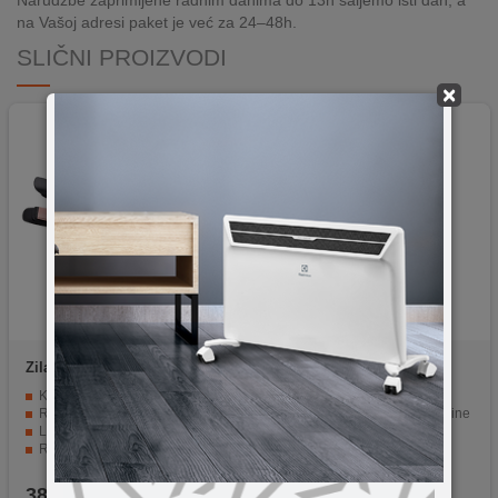
Narudžbe zaprimljene radnim danima do 13h šaljemo isti dan, a
na Vašoj adresi paket je već za 24–48h.
SLIČNI PROIZVODI
×
Zilan
ZLN9808
Dyson
Airwrap Origin B.
Nickel/B. Copper
Keramičke ploče za ravnomjerno zagrijavanje i glatko klizanje
Brže i lakše oblikovanje
Regulisanje temperature do 220 °C — prilagođeno raznim tipovima kose
Sprječava oštećenja od topline
LED prikaz i funkcija zaključavanja za sigurnost
Coanda protok zraka
Rotirajući kabl za praktično korištenje
Hladan zrak
Dobar omjer cijene i funkcionalnosti
MyDyson™ aplikacija
38,90
KM
789,90
KM