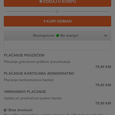
DODAJ U KORPU
REKLAMACIJA
I
ILI
SERVIS
KUPI ODMAH
O
NAMA
Dostupnost:
Na stanju!
KATALOZI
KAKO
PLAĆANJE POUZEĆEM
KUPITI?
Plaćanje gotovinom prilikom preuzimanja
79,90
KM
KUPOVINA
PLAĆANJE KARTICAMA JEDNOKRATNO
IZ
INOSTRANSTVA
Plaćanje karticama(sve banke)
79,90
KM
OZNAKE
VIRMANSKO PLAĆANJE
ENERGETSKE
Uplata po predračunu putem banke
UČINKOVITOSTI
79,90
KM
Brza dostava!
DIGITALIS