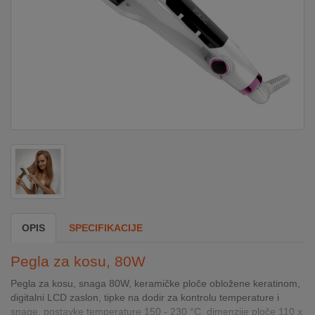
DOM
&
ALATI
ENERGIJA
KLIMATIZACIJA
SECURITY
OPIS
SPECIFIKACIJE
PC
Pegla za kosu, 80W
&
GAME
Pegla za kosu, snaga 80W, keramičke ploče obložene keratinom,
digitalni LCD zaslon, tipke na dodir za kontrolu temperature i
snage, postavke temperature 150 - 230 °C, dimenzije ploče 110 x