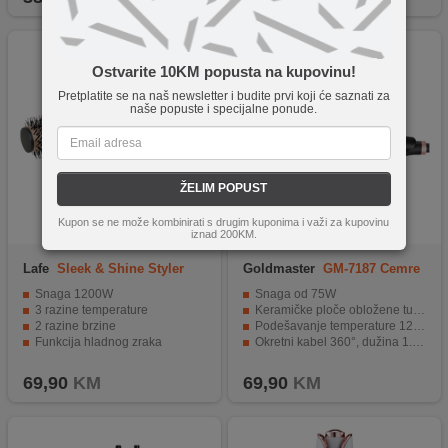
Ostvarite 10KM popusta na kupovinu!
Pretplatite se na naš newsletter i budite prvi koji će saznati za
naše popuste i specijalne ponude.
ŽELIM POPUST
Kupon se ne može kombinirati s drugim kuponima i važi za kupovinu
iznad 200KM.
Lafe
Sleek & Shine Styler
Goldmaster
GM-7187 Cemre
Snaga 1200W
Snaga od 75W
3 razine temperature
Keramičke ploče obložene turmalinom
2 razine brzine
Podešavanje temperature 120° - 210°
Funkcija hladnog zraka
Okretni kabel 360°, dužina 1.8 met.
Funkcija ionizacije
Digitalni LCD ekran
69,90
KM
69,90
KM