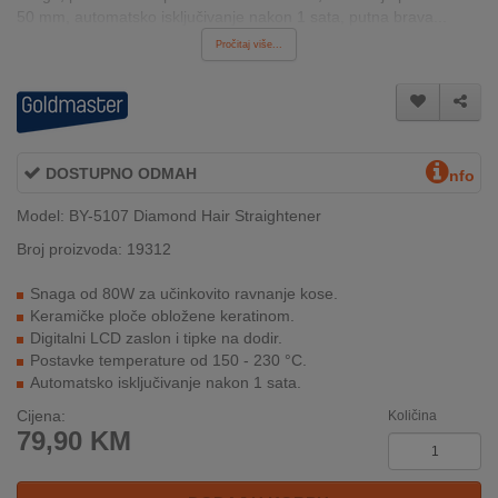
50 mm, automatsko isključivanje nakon 1 sata, putna brava...
INTERNO
Pročitaj više...
MOJ
NALOG
AKCIJE
DOSTUPNO ODMAH
nfo
Model: BY-5107 Diamond Hair Straightener
BRENDOVI
Broj proizvoda: 19312
NOVO
U
Snaga od 80W za učinkovito ravnanje kose.
PONUDI
Keramičke ploče obložene keratinom.
Digitalni LCD zaslon i tipke na dodir.
Postavke temperature od 150 - 230 °C.
KONTAKT
Automatsko isključivanje nakon 1 sata.
KUPOVINA
Cijena:
Količina
79,90
KM
NA
RATE