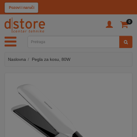
KATEGORIJE
Pozovi i naruči
0
TV
&
SAT
Naslovna
Pegla za kosu, 80W
MOBILNI
UREĐAJI
AUDIO
KABLOVI
KUĆANSKI
APARATI