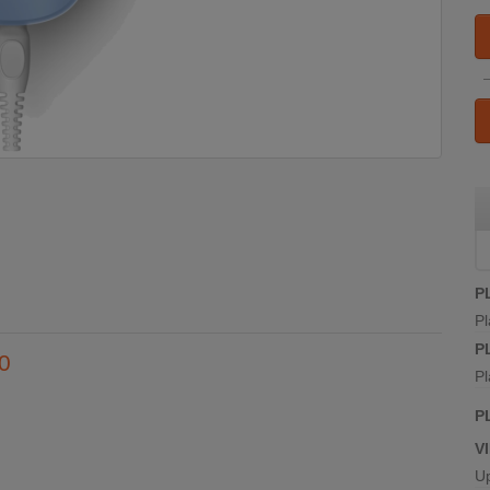
P
Pl
P
00
Pl
P
V
U