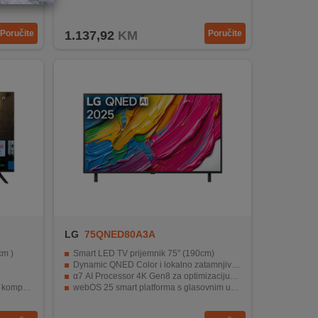
Poručite
1.137,92
KM
Poručite
LG
75QNED80A3A
cm )
Smart LED TV prijemnik 75" (190cm)
Dynamic QNED Color i lokalno zatamnjivanje
α7 AI Processor 4K Gen8 za optimizaciju slike i zvuka
pozitni
webOS 25 smart platforma s glasovnim upravljanjem
AI Sound i Clear Voice Pro za jasniji i dinamičniji zvuk