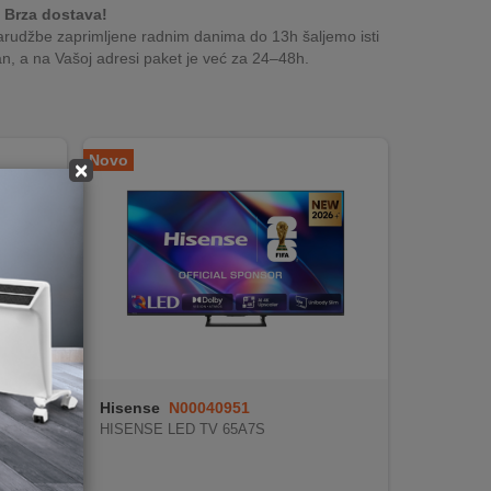
Brza dostava!
rudžbe zaprimljene radnim danima do 13h šaljemo isti
n, a na Vašoj adresi paket je već za 24–48h.
Novo
×
Hisense
N00040951
HISENSE LED TV 65A7S
 cm )
DMI, CI+