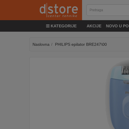
KATEGORIJE
KATEGORIJE
AKCIJE
NOVO U PO
TV
&
SAT
Naslovna
PHILIPS epilator BRE247\00
MOBILNI
UREĐAJI
AUDIO
KABLOVI
KUĆANSKI
APARATI