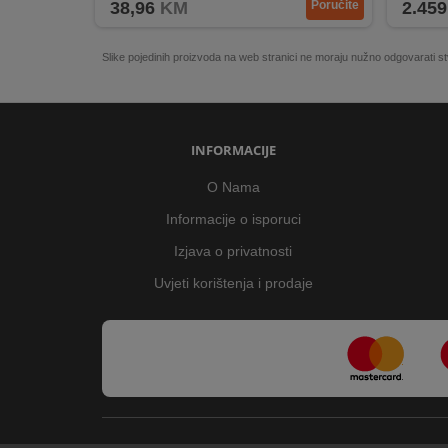
38,96
KM
Poručite
2.459
Slike pojedinih proizvoda na web stranici ne moraju nužno odgovarati
INFORMACIJE
O Nama
Informacije o isporuci
Izjava o privatnosti
Uvjeti korištenja i prodaje