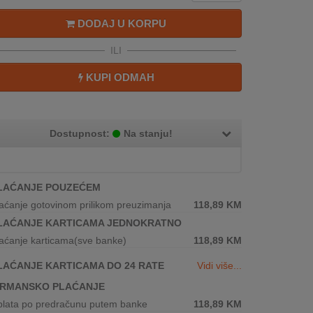
DODAJ U KORPU
ILI
KUPI ODMAH
Dostupnost:
Na stanju!
LAĆANJE POUZEĆEM
aćanje gotovinom prilikom preuzimanja
118,89
KM
LAĆANJE KARTICAMA JEDNOKRATNO
aćanje karticama(sve banke)
118,89
KM
LAĆANJE KARTICAMA DO 24 RATE
Vidi više...
IRMANSKO PLAĆANJE
plata po predračunu putem banke
118,89
KM