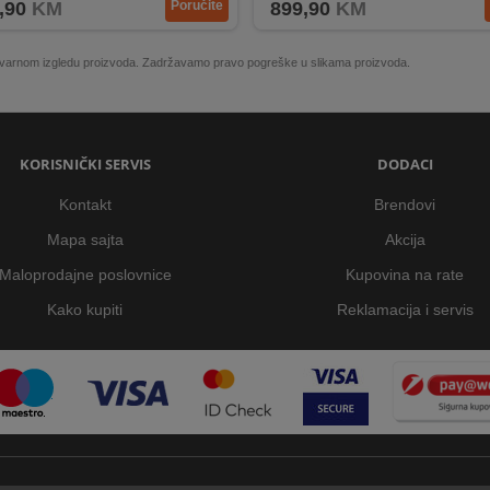
,90
KM
Poručite
899,90
KM
 stvarnom izgledu proizvoda. Zadržavamo pravo pogreške u slikama proizvoda.
KORISNIČKI SERVIS
DODACI
Kontakt
Brendovi
Mapa sajta
Akcija
Maloprodajne poslovnice
Kupovina na rate
Kako kupiti
Reklamacija i servis