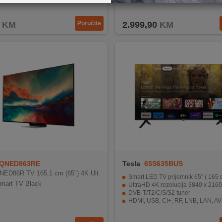
Operativni sistem webOS 24
KM
Poručite
2.999,90
KM
QNED863RE
Tesla
65S635BUS
NED86R TV 165.1 cm (65") 4K Ult
Smart LED TV prijemnik 65" ( 165 
mart TV Black
UltraHD 4K rezolucija 3840 x 2160
DVB-T/T2/C/S/S2 tuner
HDMI, USB, CI+, RF, LNB, LAN, AV kom
Operativni sistem Google TV