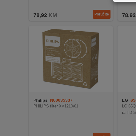
REKLAMACIJA
I
78,92
KM
Poručite
78,92
SERVIS
O
NAMA
KATALOZI
KAKO
KUPITI?
KUPOVINA
IZ
INOSTRANSTVA
Philips
N00035337
LG
65
PHILIPS filter XV1210\01
LG 65Q
OZNAKE
ra HD S
ENERGETSKE
UČINKOVITOSTI
DIGITALIS