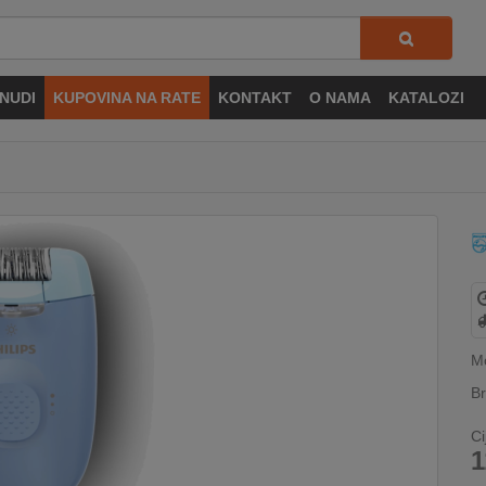
NUDI
KUPOVINA NA RATE
KONTAKT
O NAMA
KATALOZI
M
Br
Ci
1