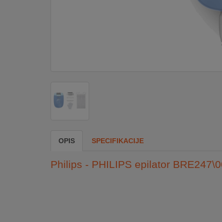
DOM
&
ALATI
ENERGIJA
KLIMATIZACIJA
OPIS
SPECIFIKACIJE
SECURITY
Philips - PHILIPS epilator BRE247\
PC
&
GAME