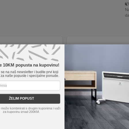
Na
da
te 10KM popusta na kupovinu!
e se na naš newsletter i budite prvi koji
 za naše popuste i specijalne ponude.
ŽELIM POPUST
s
N00035462
LG
OLED65C41LA
 može kombinirati s drugim kuponima i važi
za kupovinu iznad 200KM.
S Fen BHD321\00
Smart OLED TV prijemnik 65" ( 165
4K UltraHD rezolucija 3840 x 2160
α9 AI Processor 4K Gen7
WiFi, Ethernet (LAN), Bluetooth, H