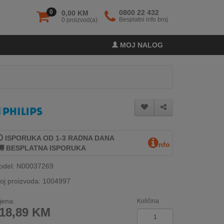
0
0800 22 432
0,00 KM
Besplatni info broj
0 proizvod(a)
MOJ NALOG
ISPORUKA OD 1-3 RADNA DANA
nfo
BESPLATNA ISPORUKA
odel: N00037269
oj proizvoda: 1004997
jena:
Količina
18,89
KM