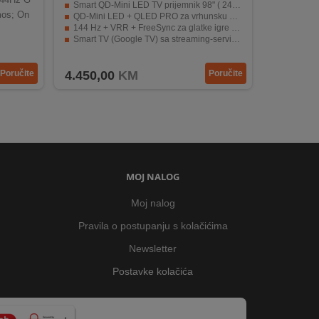
Smart QD-Mini LED TV prijemnik 98" ( 249 cm )
mos; On
QD-Mini LED + QLED PRO za vrhunsku sliku i boje
144 Hz + VRR + FreeSync za glatke igre bez tearinga
Smart TV (Google TV) sa streaming-servisima i glasovnim upravljanjem
Jak audio sistem sa Dolby Atmos za snažan zvuk
Poručite
4.450,00
KM
Poručite
MOJ NALOG
Moj nalog
Pravila o postupanju s kolačićima
Newsletter
Postavke kolačića