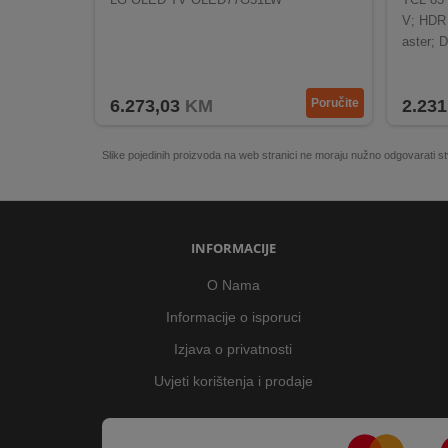
V; HDR 
aster; 
6.273,03
KM
Poručite
2.231
Slike pojedinih proizvoda na web stranici ne moraju nužno odgovarati
INFORMACIJE
O Nama
Informacije o isporuci
Izjava o privatnosti
Uvjeti korištenja i prodaje