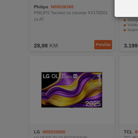
REKLAMACIJA
Philips
N00036360
LG
O
I
PHILIPS Tecnost za ciscenje XV1792\01
SERVIS
Smart
za AT
Inteligen
Visoka fr
O
Izvanre
WebOS 25 
NAMA
28,98
KM
Poručite
3.199
KATALOZI
KAKO
KUPITI?
KUPOVINA
IZ
INOSTRANSTVA
OZNAKE
ENERGETSKE
UČINKOVITOSTI
LG
N00035880
TCL
8
DIGITALIS
LG OLED TV OLED77G51LW
TCL 85