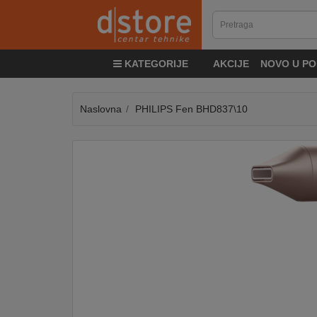
KATEGORIJE
KATEGORIJE
AKCIJE
NOVO U PO
TV
&
SAT
Naslovna
PHILIPS Fen BHD837\10
MOBILNI
UREĐAJI
AUDIO
KABLOVI
KUĆANSKI
APARATI