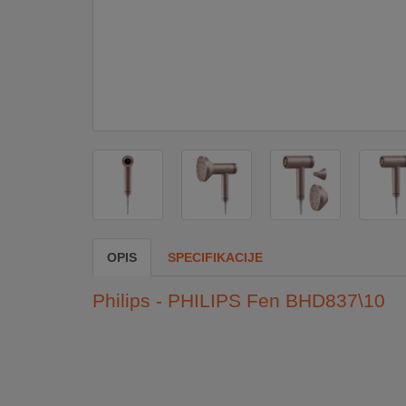
DOM
&
ALATI
ENERGIJA
KLIMATIZACIJA
OPIS
SPECIFIKACIJE
SECURITY
Philips - PHILIPS Fen BHD837\10
PC
&
GAME