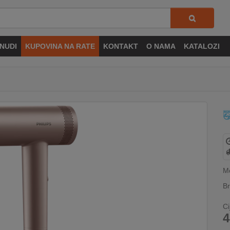
NUDI
KUPOVINA NA RATE
KONTAKT
O NAMA
KATALOZI
M
Br
Ci
4