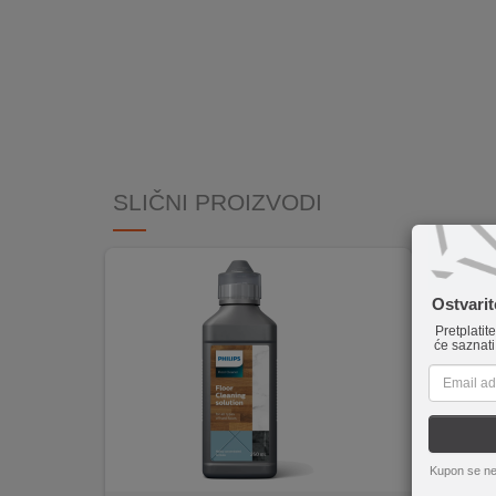
INTERNO
MOJ
NALOG
AKCIJE
SLIČNI PROIZVODI
BRENDOVI
NOVO
U
Ostvari
PONUDI
Pretplatit
će saznati
KONTAKT
KUPOVINA
NA
RATE
Kupon se ne