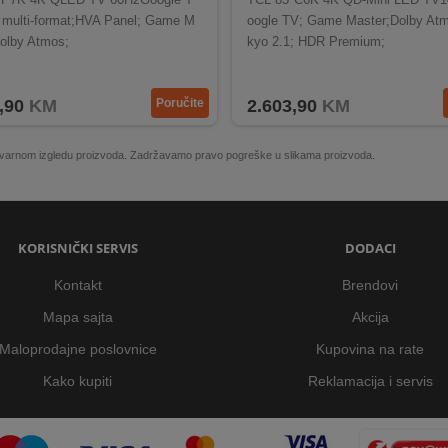
multi-format;HVA Panel; Game M
oogle TV; Game Master;Dolby At
Dolby Atmos;
kyo 2.1; HDR Premium;
,90
KM
Poručite
2.603,90
KM
 stvarnom izgledu proizvoda. Zadržavamo pravo pogreške u slikama proizvoda.
KORISNIČKI SERVIS
DODACI
Kontakt
Brendovi
Mapa sajta
Akcija
Maloprodajne poslovnice
Kupovina na rate
Kako kupiti
Reklamacija i servis