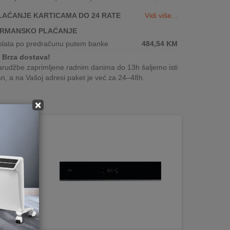
LAĆANJE KARTICAMA DO 24 RATE
Vidi više...
IRMANSKO PLAĆANJE
plata po predračunu putem banke
484,54
KM
Brza dostava!
rudžbe zaprimljene radnim danima do 13h šaljemo isti
n, a na Vašoj adresi paket je već za 24–48h.
×