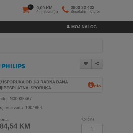
0
0800 22 432
0,00 KM
Besplatni info broj
0 proizvod(a)
MOJ NALOG
ISPORUKA OD 1-3 RADNA DANA
nfo
BESPLATNA ISPORUKA
odel: N00035467
oj proizvoda: 1004958
jena:
Količina
84,54
KM