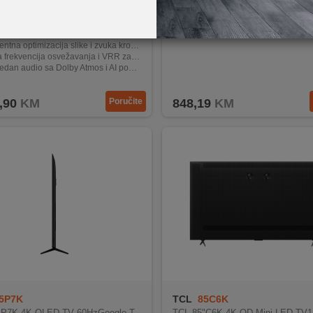
LED65C51LA
LG
50UR80003LJ
50UR80003LJ
 OLED TV prijemnik 65" ( 164 cm )
tna optimizacija slike i zvuka kroz α9 AI procesor
ekvencija osvežavanja i VRR za besprijekorno igranje
dan audio sa Dolby Atmos i AI poboljšanjima
donosi moderne smart funkcije i glasovno upravljanje
,90
KM
Poručite
848,19
KM
5P7K
TCL
85C6K
"P7K 4K QLED TV 60HzGoogle T
TCL 85"C6K 4K QD-Mini LED TV