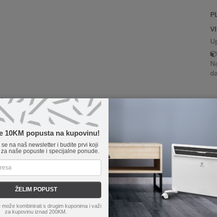
P
V
U
Na
da
te 10KM popusta na kupovinu!
e se na naš newsletter i budite prvi koji
 za naše popuste i specijalne ponude.
ŽELIM POPUST
 može kombinirati s drugim kuponima i važi
za kupovinu iznad 200KM.