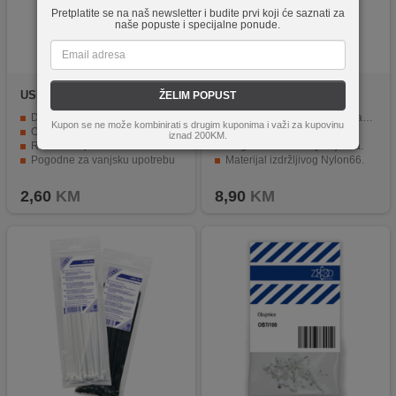
Pretplatite se na naš newsletter i budite prvi koji će saznati za
naše popuste i specijalne ponude.
USE
CT 150/3,5B
home
CTT 19WH
ŽELIM POPUST
Dimenzija: 3,5mm x 150mm
Jednostavno postavljanje kabela s vezicama.
Kupon se ne može kombinirati s drugim kuponima i važi za kupovinu
Otpornost na kiseline, lužine i UV zračenje
Zaštita od UV zračenja.
iznad 200KM.
Radna temperatura: -35 do 85 ° C
Mogućnost fiksiranja vijcima.
Pogodne za vanjsku upotrebu
Materijal izdržljivog Nylon66.
Pakiranje od 50 komada, boja crna
Pakiranje od 50 komada organizatora kabela.
2,60
KM
8,90
KM