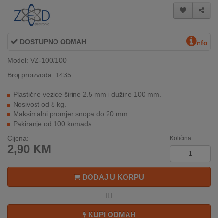
INTERNO
DOSTUPNO ODMAH
MOJ
nfo
NALOG
Model: VZ-100/100
AKCIJE
Broj proizvoda: 1435
Plastične vezice širine 2.5 mm i dužine 100 mm.
BRENDOVI
Nosivost od 8 kg.
Maksimalni promjer snopa do 20 mm.
NOVO
Pakiranje od 100 komada.
U
PONUDI
Cijena:
Količina
2,90
KM
KONTAKT
DODAJ U KORPU
KUPOVINA
NA
ILI
RATE
KUPI ODMAH