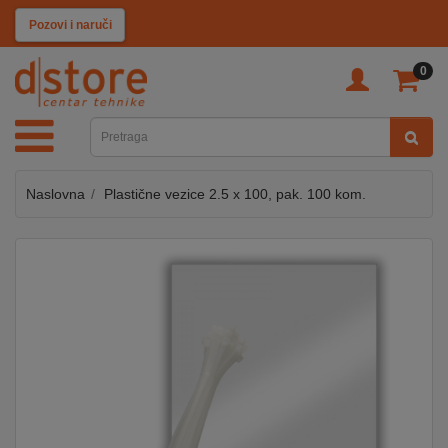
KATEGORIJE
Pozovi i naruči
0
TV
&
SAT
Naslovna
Plastične vezice 2.5 x 100, pak. 100 kom.
MOBILNI
UREĐAJI
AUDIO
KABLOVI
KUĆANSKI
APARATI