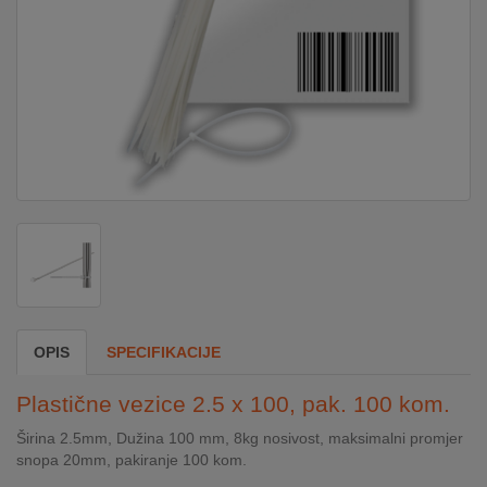
DOM
&
ALATI
ENERGIJA
KLIMATIZACIJA
SECURITY
OPIS
SPECIFIKACIJE
PC
Plastične vezice 2.5 x 100, pak. 100 kom.
&
GAME
Širina 2.5mm, Dužina 100 mm, 8kg nosivost, maksimalni promjer
snopa 20mm, pakiranje 100 kom.