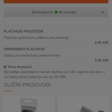
REKLAMACIJA
I
Dostupnost:
Na stanju!
SERVIS
O
NAMA
PLAĆANJE POUZEĆEM
Plaćanje gotovinom prilikom preuzimanja
KATALOZI
2,90
KM
VIRMANSKO PLAĆANJE
KAKO
Uplata po predračunu putem banke
KUPITI?
2,90
KM
Brza dostava!
KUPOVINA
Narudžbe zaprimljene radnim danima do 13h šaljemo isti dan, a
IZ
na Vašoj adresi paket je već za 24–48h.
INOSTRANSTVA
SLIČNI PROIZVODI
OZNAKE
ENERGETSKE
UČINKOVITOSTI
DIGITALIS