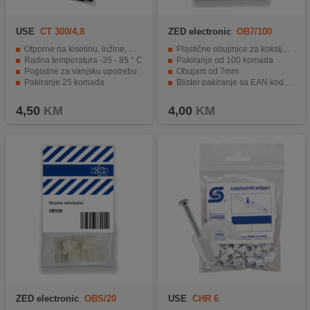
USE
CT 300/4,8
ZED electronic
OB7/100
Otporne na kiselinu, lužine, UV zračenje
Plastične obujmice za koksijalne kablove
Radna temperatura -35 - 85 ° C
Pakiranje od 100 komada
Pogodne za vanjsku upotrebu
Obujam od 7mm
Pakiranje 25 komada
Blister pakiranje sa EAN kodom
Dužina: 300 mm
4,50
KM
4,00
KM
ZED electronic
OBS/20
USE
CHR 6