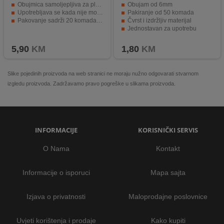
Obujmica samoljepljiva za plocice i staklo.
Obujam od 6mm
Upotrebljava se kada nije moguće koristiti obične obujmice.
Pakiranje od 50 komada
Pakovanje sadrži 20 komada obujmica.
Čvrst i izdržljiv materijal
Jednostavan za upotrebu
Moderan i atraktivan dizajn
5,90
KM
1,80
KM
Slike pojedinih proizvoda na web stranici ne moraju nužno odgovarati stvarnom
izgledu proizvoda. Zadržavamo pravo pogreške u slikama proizvoda.
INFORMACIJE
KORISNIČKI SERVIS
O Nama
Kontakt
Informacije o isporuci
Mapa sajta
Izjava o privatnosti
Maloprodajne poslovnice
Uvjeti korištenja i prodaje
Kako kupiti