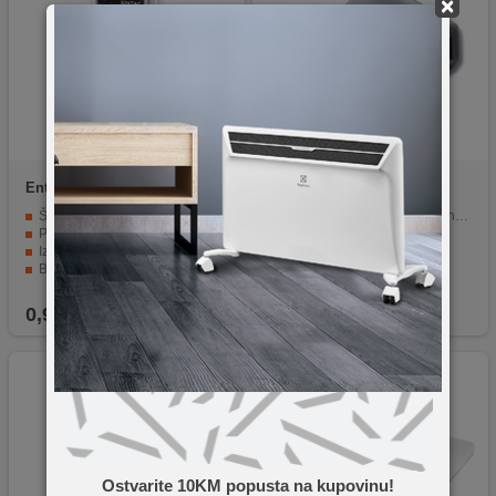
×
Entac
Cable Tie
Transmedia
TS-31 S
2.5mmx100mm White
Širina od 2,5mm i dužina 100mm.
Samoljepljiva obujmica, širina 10mm, 1 komad.
Pakovanje od 50 komada.
Izuzetno čvrste i izdržljive.
Bijela boja za lakšu vidljivost.
Brzo i jednostavno korištenje.
0,90
KM
0,60
KM
Ostvarite 10KM popusta na kupovinu!