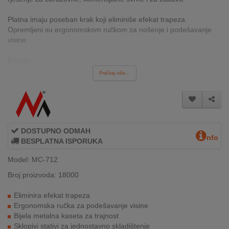
INTERNO
Platna imaju poseban krak koji eliminiše efekat trapeza.
Opremljeni su ergonomskom ručkom za nošenje i podešavanje
visine.
MOJ
NALOG
Elegan...
Pročitaj više...
AKCIJE
BRENDOVI
NOVO
DOSTUPNO ODMAH
U
nfo
BESPLATNA ISPORUKA
PONUDI
Model: MC-712
KONTAKT
Broj proizvoda: 18000
KUPOVINA
Eliminira efekat trapeza
NA
Ergonomska ručka za podešavanje visine
RATE
Bijela metalna kaseta za trajnost
Sklopivi stativi za jednostavno skladištenje