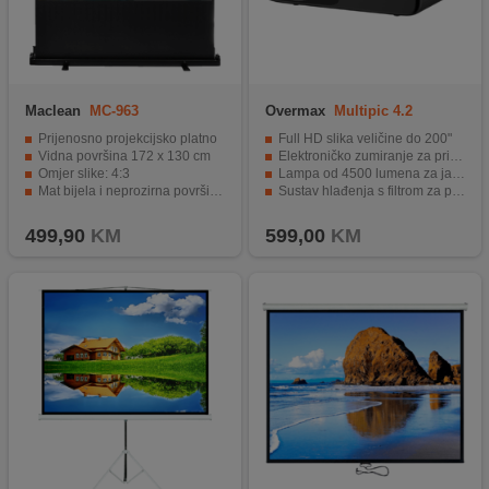
Maclean
MC-963
Overmax
Multipic 4.2
Prijenosno projekcijsko platno
Full HD slika veličine do 200"
Vidna površina 172 x 130 cm
Elektroničko zumiranje za prilagodbu veličine projekcije
Omjer slike: 4:3
Lampa od 4500 lumena za jasnu sliku čak i u uvjetima slabog osvjetljenja
Mat bijela i neprozirna površina zaslona
Sustav hlađenja s filtrom za prašinu
Prikladan za različite primjene
2.4 i 5G Wi-Fi bežična povezivost.
499,90
KM
599,00
KM