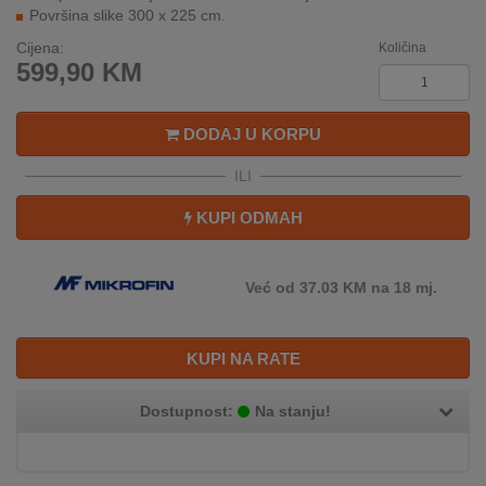
REKLAMACIJA
Površina slike 300 x 225 cm.
I
Cijena:
Količina
SERVIS
599,90
KM
O
NAMA
DODAJ U KORPU
KATALOZI
ILI
KUPI ODMAH
KAKO
KUPITI?
Već od 37.03 KM na 18 mj.
KUPOVINA
IZ
INOSTRANSTVA
KUPI NA RATE
OZNAKE
ENERGETSKE
Dostupnost:
Na stanju!
UČINKOVITOSTI
DIGITALIS