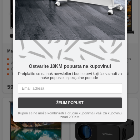
Maclean
MC-168
Maclean
MC-961
150" dijagonala (330 x 220), omjer slike (4:3)
Prijenosno projekcijsko platno
Široki kut gledanja od 179°
Veličina ekrana 45" / 96 x 77 cm
Ostvarite 10KM popusta na kupovinu!
Crni okvir širine 25 mm
Omjer slike 4:3
Pretplatite se na naš newsletter i budite prvi koji će saznati za
Jednostavna instalacija - kuke i uzice uključene
Mat bijela i neprozirna površina zaslona
naše popuste i specijalne ponude.
Idealno za kućno kino, prodajne prezentacije, edukacije itd...
Prikladan za različite primjene
59,90
KM
179,90
KM
ŽELIM POPUST
Kupon se ne može kombinirati s drugim kuponima i važi za kupovinu
iznad 200KM.