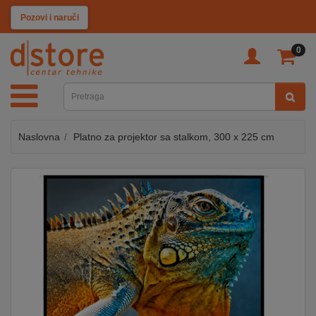
KATEGORIJE
Pozovi i naruči
0
TV
&
SAT
Naslovna
Platno za projektor sa stalkom, 300 x 225 cm
MOBILNI
UREĐAJI
AUDIO
KABLOVI
KUĆANSKI
APARATI