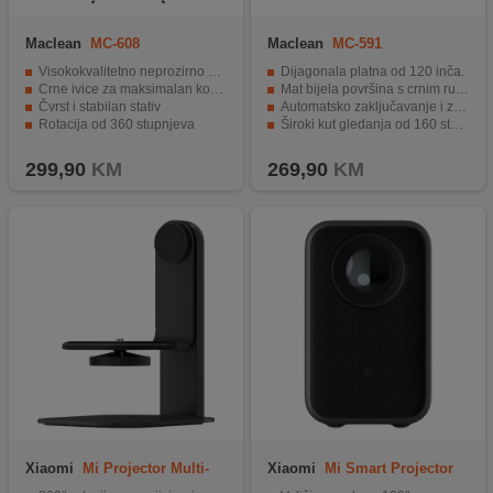
Maclean
MC-608
Maclean
MC-591
Visokokvalitetno neprozirno platno
Dijagonala platna od 120 inča.
Crne ivice za maksimalan kontrast
Mat bijela površina s crnim rubom.
Čvrst i stabilan stativ
Automatsko zaključavanje i zatvaranje kutije.
Rotacija od 360 stupnjeva
Široki kut gledanja od 160 stupnjeva.
Površina slike 240 x 180 cm
Jednostavna montaža na zid ili plafon.
299,90
KM
269,90
KM
Xiaomi
Mi Projector Multi-
Xiaomi
Mi Smart Projector
angle Stand
L1 Pro