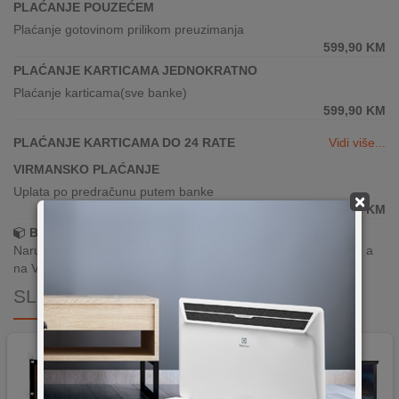
PLAĆANJE POUZEĆEM
Plaćanje gotovinom prilikom preuzimanja
599,90
KM
PLAĆANJE KARTICAMA JEDNOKRATNO
Plaćanje karticama(sve banke)
599,90
KM
PLAĆANJE KARTICAMA DO 24 RATE
Vidi više...
VIRMANSKO PLAĆANJE
Uplata po predračunu putem banke
×
599,90
KM
Brza dostava!
Narudžbe zaprimljene radnim danima do 13h šaljemo isti dan, a
na Vašoj adresi paket je već za 24–48h.
SLIČNI PROIZVODI