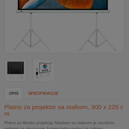
DOM
&
ALATI
ENERGIJA
KLIMATIZACIJA
SECURITY
OPIS
SPECIFIKACIJE
PC
Platno za projektor sa stalkom, 300 x 225 c
&
m
GAME
Platno za filmsku projekciju Maclean sa stativom je savršeno
rješenje za obrazovne, komercijalne svrhe i za zabavu.