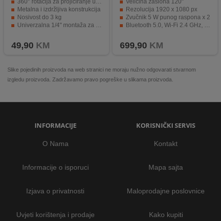
360° rotacija za projiciranje u bilo kojem smjeru
Veličina zaslona 120"
Metalna i izdržljiva konstrukcija
Rezolucija 1920 x 1080 px
Nosivost do 3 kg
Zvučnik 5 W punog raspona x 2
Univerzalna 1/4" montaža za razne projektore
Bluetooth 5.0, Wi-Fi 2.4 GHz, Wi-Fi 5 GHz
Kompaktan dizajn za jednostavno pozicioniranje
Kompatibilnost OS Android TV
49,90
KM
699,90
KM
Slike pojedinih proizvoda na web stranici ne moraju nužno odgovarati stvarnom
izgledu proizvoda. Zadržavamo pravo pogreške u slikama proizvoda.
INFORMACIJE
KORISNIČKI SERVIS
O Nama
Kontakt
Informacije o isporuci
Mapa sajta
Izjava o privatnosti
Maloprodajne poslovnice
Uvjeti korištenja i prodaje
Kako kupiti