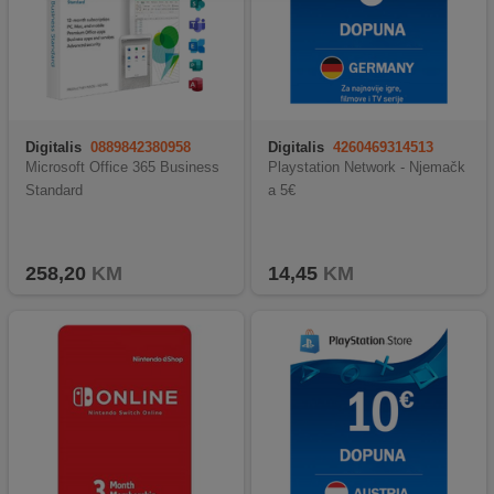
Digitalis
0889842380958
Digitalis
4260469314513
Microsoft Office 365 Business
Playstation Network - Njemačk
Standard
a 5€
258,20
KM
14,45
KM