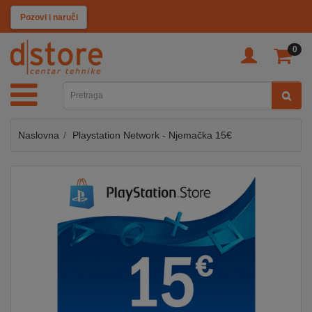
KATEGORIJE
Pozovi i naruči
0
TV
&
SAT
Naslovna
Playstation Network - Njemačka 15€
MOBILNI
UREĐAJI
AUDIO
KABLOVI
KUĆANSKI
APARATI