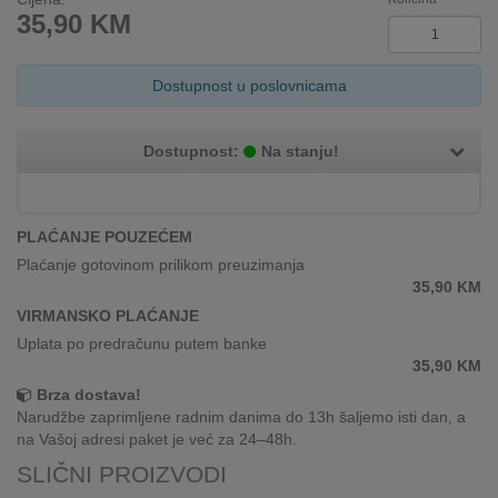
35,90
KM
INTERNO
Dostupnost u poslovnicama
MOJ
NALOG
Dostupnost:
Na stanju!
AKCIJE
BRENDOVI
PLAĆANJE POUZEĆEM
Plaćanje gotovinom prilikom preuzimanja
NOVO
35,90
KM
U
PONUDI
VIRMANSKO PLAĆANJE
Uplata po predračunu putem banke
KONTAKT
35,90
KM
Brza dostava!
KUPOVINA
Narudžbe zaprimljene radnim danima do 13h šaljemo isti dan, a
NA
na Vašoj adresi paket je već za 24–48h.
RATE
SLIČNI PROIZVODI