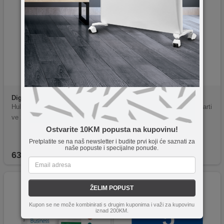
Digitalis
799366632160
Digitalis
4260484195784
Hulu Sjedinjene Američke Drža
Amazon Njemačka poklon karti
ve 25$
ca 100€
Ostvarite 10KM popusta na kupovinu!
Pretplatite se na naš newsletter i budite prvi koji će saznati za
naše popuste i specijalne ponude.
63,80
KM
251,70
KM
ŽELIM POPUST
Kupon se ne može kombinirati s drugim kuponima i važi za kupovinu
iznad 200KM.