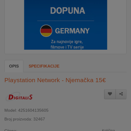
DOM
&
ALATI
ENERGIJA
OPIS
SPECIFIKACIJE
KLIMATIZACIJA
Playstation Network - Njemačka 15€
SECURITY
PC
Model: 4251604135605
&
GAME
Broj proizvoda: 32467
Cijena:
Količina