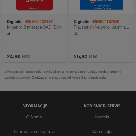
Digitalis
4251604132413
Digitalis
4251604107640
Nintendo 3 mjeseca SAD /Digit
Playstation Network - Austrija 1
al
0€
24,90
KM
25,90
KM
Slike pojedinih proizvoda na web stranici ne moraju nužno odgovarati stvarnom
izgledu proizvoda. Zadržavamo pravo pogreške u slikama proizvoda.
INFORMACIJE
KORISNIČKI SERVIS
O Nama
Kontakt
Informacije o isporuci
Mapa sajta