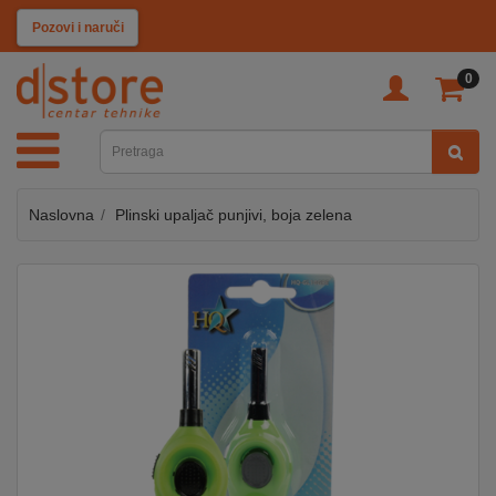
KATEGORIJE
Pozovi i naruči
0
TV
&
SAT
Naslovna
Plinski upaljač punjivi, boja zelena
MOBILNI
UREĐAJI
AUDIO
KABLOVI
KUĆANSKI
APARATI