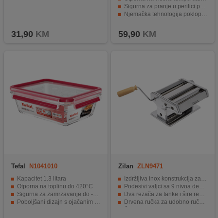
Sigurna za pranje u perilici posuđa.
Njemačka tehnologija poklopca za zatvaranje.
Kapacitet od 3 lit. za velike količine hrane.
31,90
KM
59,90
KM
Tefal
N1041010
Zilan
ZLN9471
Kapacitet 1.3 litara
Izdržljiva inox konstrukcija za dugotrajnu upotrebu
Otporna na toplinu do 420°C
Podesivi valjci sa 9 nivoa debljine tijesta
Sigurna za zamrzavanje do -40°C
Dva rezača za tanke i šire rezance
Poboljšani dizajn s ojačanim rubom
Drvena ručka za udobno ručno upravljanje
100% sigurna za pranje u perilici
Široka primjena za različite vrste tjestenine poput fetučina, špageta i tagliolinija