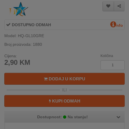
INTERNO
DOSTUPNO ODMAH
MOJ
nfo
NALOG
Model: HQ-GL10GRE
AKCIJE
Broj proizvoda: 1880
Cijena:
Količina
BRENDOVI
2,90
KM
NOVO
U
DODAJ U KORPU
PONUDI
ILI
KONTAKT
KUPI ODMAH
KUPOVINA
NA
Dostupnost:
Na stanju!
RATE