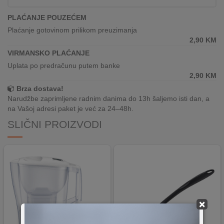
REKLAMACIJA
I
PLAĆANJE POUZEĆEM
SERVIS
Plaćanje gotovinom prilikom preuzimanja
2,90
KM
O
VIRMANSKO PLAĆANJE
NAMA
Uplata po predračunu putem banke
2,90
KM
KATALOZI
Brza dostava!
Narudžbe zaprimljene radnim danima do 13h šaljemo isti dan, a
KAKO
na Vašoj adresi paket je već za 24–48h.
KUPITI?
SLIČNI PROIZVODI
KUPOVINA
IZ
INOSTRANSTVA
OZNAKE
ENERGETSKE
UČINKOVITOSTI
×
DIGITALIS