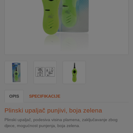
DOM
&
ALATI
ENERGIJA
KLIMATIZACIJA
SECURITY
OPIS
SPECIFIKACIJE
PC
Plinski upaljač punjivi, boja zelena
&
GAME
Plinski upaljač, podesiva visina plamena, zaključavanje zbog
djece, mogućnost punjenja, boja zelena.