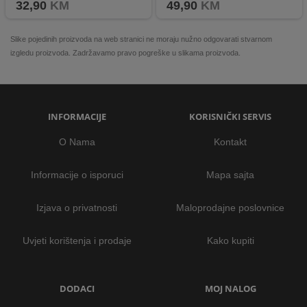
32,90
KM
49,90
KM
Slike pojedinih proizvoda na web stranici ne moraju nužno odgovarati stvarnom
izgledu proizvoda. Zadržavamo pravo pogreške u slikama proizvoda.
INFORMACIJE
KORISNIČKI SERVIS
O Nama
Kontakt
Informacije o isporuci
Mapa sajta
Izjava o privatnosti
Maloprodajne poslovnice
Uvjeti korištenja i prodaje
Kako kupiti
DODACI
MOJ NALOG