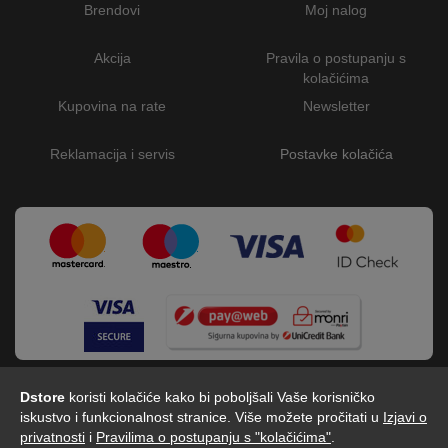
Brendovi
Moj nalog
Akcija
Pravila o postupanju s
kolačićima
Kupovina na rate
Newsletter
Reklamacija i servis
Postavke kolačića
Dstore
koristi kolačiće kako bi poboljšali Vaše korisničko
iskustvo i funkcionalnost stranice. Više možete pročitati u
Izjavi o
privatnosti
i
Pravilima o postupanju s "kolačićima"
.