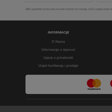
Slike pojedinih proizvoda na web stranici ne moraju nužno odgovarati
INFORMACIJE
O Nama
Informacije o isporuci
Izjava o privatnosti
Uvjeti korištenja i prodaje