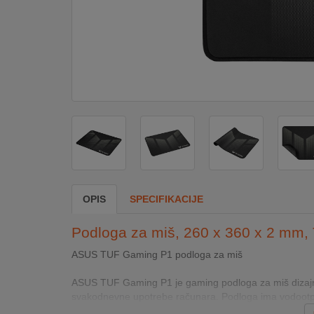
DOM
&
ALATI
ENERGIJA
KLIMATIZACIJA
OPIS
SPECIFIKACIJE
SECURITY
Podloga za miš, 260 x 360 x 2 mm
PC
ASUS TUF Gaming P1 podloga za miš
&
GAME
ASUS TUF Gaming P1 je gaming podloga za miš dizajnira
svakodnevne upotrebe računara. Podloga ima vodootpor