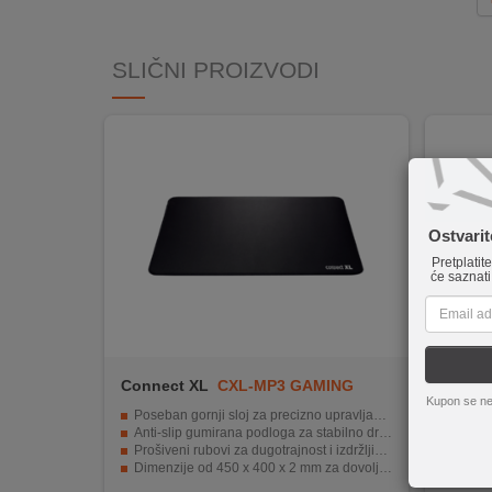
INTERNO
SLIČNI PROIZVODI
MOJ
NALOG
AKCIJE
BRENDOVI
Ostvari
Pretplatit
NOVO
će saznati
U
PONUDI
KONTAKT
Connect XL
CXL-MP3 GAMING
Asus
Kupon se ne
KUPOVINA
Poseban gornji sloj za precizno upravljanje mišem.
ROG She
NA
Anti-slip gumirana podloga za stabilno držanje miša.
Površina 
Prošiveni rubovi za dugotrajnost i izdržljivost.
Debljin
RATE
Dimenzije od 450 x 400 x 2 mm za dovoljno prostora za kretanje miša.
Donja 
Idealna za gamere i svakodnevni rad.
Šivani