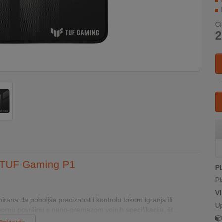
Ci
2
, TUF Gaming P1
P
Pl
V
na da poboljša preciznost i kontrolu tokom igranja ili
U
nu površinu s nano-premazom vojnih specifikacija, št...
Pročitaj više...