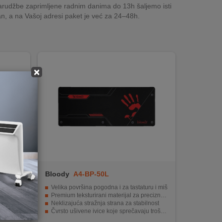
rudžbe zaprimljene radnim danima do 13h šaljemo isti
n, a na Vašoj adresi paket je već za 24–48h.
×
Bloody
A4-BP-50L
a ruku
Velika površina pogodna i za tastaturu i miš
 tkanine
Premium teksturirani materijal za precizno praćenje
Neklizajuća stražnja strana za stabilnost
Čvrsto ušivene ivice koje sprečavaju trošenje
Fleksibilna i lako prenosiva za praktično korištenje