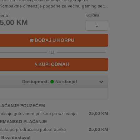
Kompaktne dimenzije pogodne za većinu gaming setupa
jena:
Količina
5,00
KM
DODAJ U KORPU
ILI
KUPI ODMAH
Dostupnost:
Na stanju!
LAĆANJE POUZEĆEM
aćanje gotovinom prilikom preuzimanja
25,00
KM
IRMANSKO PLAĆANJE
plata po predračunu putem banke
25,00
KM
Brza dostava!