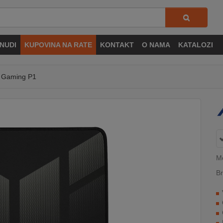
NUDI
KUPOVINA NA RATE
KONTAKT
O NAMA
KATALOZI
F Gaming P1
M
Br