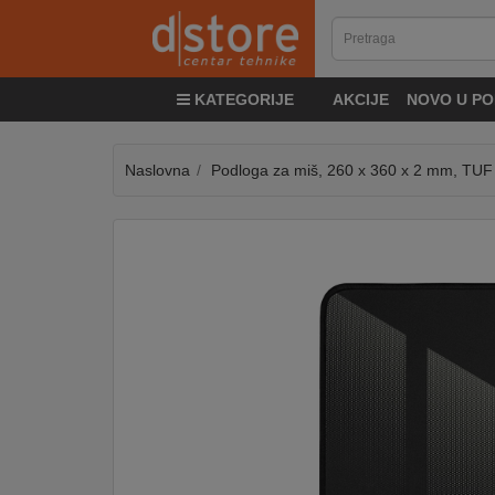
KATEGORIJE
KATEGORIJE
AKCIJE
NOVO U PO
TV
&
SAT
Naslovna
Podloga za miš, 260 x 360 x 2 mm, TU
MOBILNI
UREĐAJI
AUDIO
KABLOVI
KUĆANSKI
APARATI