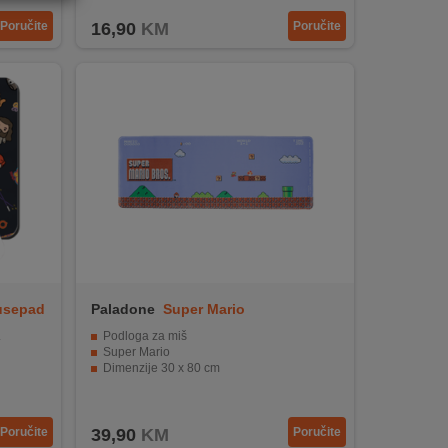
Poručite
16,90
KM
Poručite
usepad
Paladone
Super Mario
.
Podloga za miš
Super Mario
Dimenzije 30 x 80 cm
otivima.
Poručite
39,90
KM
Poručite