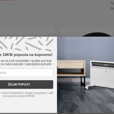
Na
da
te 10KM popusta na kupovinu!
e se na naš newsletter i budite prvi koji
 za naše popuste i specijalne ponude.
ŽELIM POPUST
ROG Sheath Mouse Pad
hoco.
GM30 Polar Fox
 može kombinirati s drugim kuponima i važi
ath je extra-large gaming podloga za miš
Podloga za miša sa naslonjačem z
za kupovinu iznad 200KM.
je fino tkanina optimizirana za sve tipove gaming miševa
Izrađen od visokokvalitetnog silikona, gume i
a od 3 mm daje udobnu potporu zapešću i ruci
Dimenzije 230 x 215 x 20 mm
strana ima neklizajuću gumenu bazu
 rubovi štite podlogu od habanja