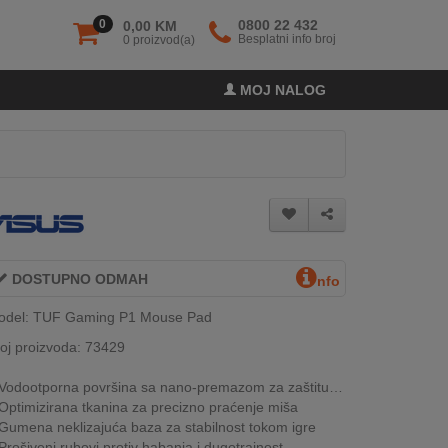
0
0800 22 432
0,00 KM
Besplatni info broj
0 proizvod(a)
MOJ NALOG
DOSTUPNO ODMAH
nfo
odel: TUF Gaming P1 Mouse Pad
oj proizvoda: 73429
Vodootporna površina sa nano-premazom za zaštitu od prosipanja
Optimizirana tkanina za precizno praćenje miša
Gumena neklizajuća baza za stabilnost tokom igre
Prošiveni rubovi protiv habanja i dugotrajnost