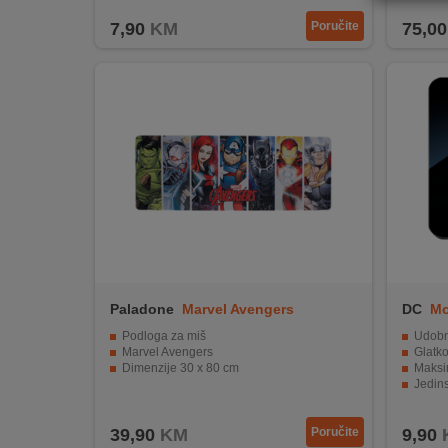
REKLAMACIJA
7,90
KM
Poručite
75,00
I
SERVIS
O
NAMA
KATALOZI
KAKO
KUPITI?
KUPOVINA
IZ
Paladone
Marvel Avengers
DC
Mo
INOSTRANSTVA
Podloga za miš
Udobnos
Marvel Avengers
Glatko
OZNAKE
Dimenzije 30 x 80 cm
Maksim
ENERGETSKE
Jedinst
UČINKOVITOSTI
Dimen
39,90
KM
Poručite
9,90
DIGITALIS