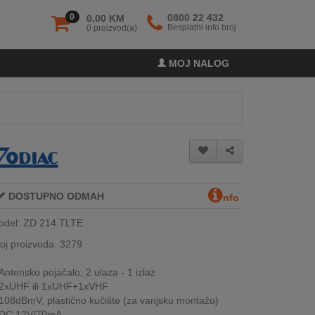
0
0800 22 432
0,00 KM
Besplatni info broj
0 proizvod(a)
MOJ NALOG
DOSTUPNO ODMAH
nfo
odel: ZD 214 TLTE
oj proizvoda: 3279
Antensko pojačalo, 2 ulaza - 1 izlaz
2xUHF ili 1xUHF+1xVHF
108dBmV, plastično kučište (za vanjsku montažu)
DC 12V/70mA