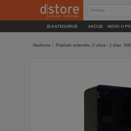
KATEGORIJE
KATEGORIJE
AKCIJE
NOVO U PO
TV
&
SAT
Naslovna
Pojačalo antensko, 2 ulaza - 1 izlaz, 1
MOBILNI
UREĐAJI
AUDIO
KABLOVI
KUĆANSKI
APARATI