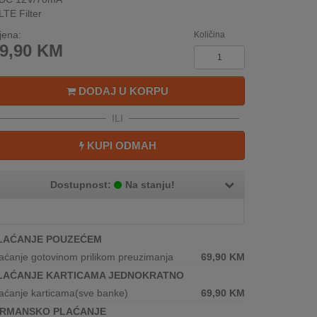
LTE Filter
jena:
Količina
9,90
KM
DODAJ U KORPU
ILI
KUPI ODMAH
Dostupnost:
Na stanju!
LAĆANJE POUZEĆEM
aćanje gotovinom prilikom preuzimanja
69,90
KM
LAĆANJE KARTICAMA JEDNOKRATNO
aćanje karticama(sve banke)
69,90
KM
IRMANSKO PLAĆANJE