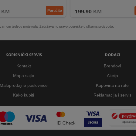
anje DC 12V 100mA
KM
Poručite
199,90
KM
 stvarnom izgledu proizvoda. Zadržavamo pravo pogreške u slikama proizvoda.
KORISNIČKI SERVIS
DODACI
Kontakt
Brendovi
Mapa sajta
Akcija
Maloprodajne poslovnice
Kupovina na rate
Kako kupiti
Reklamacija i servis