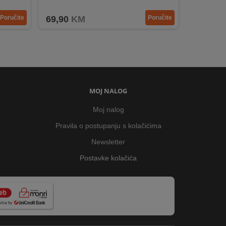
Poručite
69,90
KM
Poručite
MOJ NALOG
Moj nalog
Pravila o postupanju s kolačićima
Newsletter
Postavke kolačića