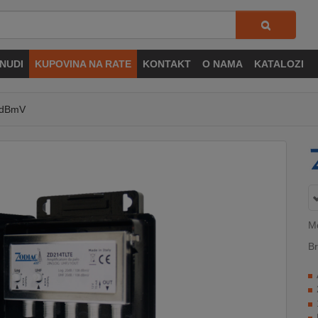
NUDI
KUPOVINA NA RATE
KONTAKT
O NAMA
KATALOZI
08dBmV
M
Br