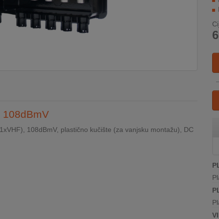
Ci
6
az, 108dBmV
F+1xVHF), 108dBmV, plastično kučište (za vanjsku montažu), DC
P
Pl
P
Pl
V