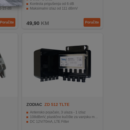
Kontrola prigušenja od 6 dB
1-15 dB
Maksimalni izlaz od 111 dBmV
Frekventni opseg 85 - 862MHz
Poručite
49,90
KM
Poručite
ZODIAC
ZD 512 TLTE
Antensko pojačalo, 3 ulaza - 1 izlaz
108dBmV, plastično kučište za vanjsku montažu
DC 12V/70mA, LTE Filter