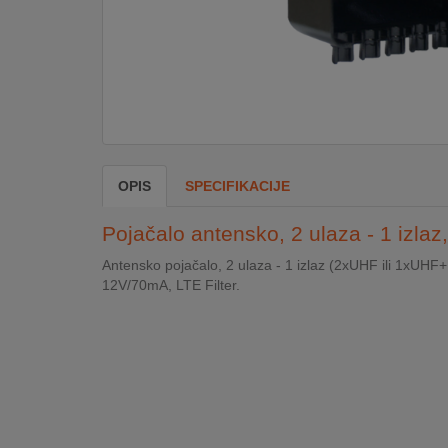
DOM
&
ALATI
ENERGIJA
OPIS
SPECIFIKACIJE
KLIMATIZACIJA
Pojačalo antensko, 2 ulaza - 1 izl
Antensko pojačalo, 2 ulaza - 1 izlaz (2xUHF ili 1xUH
12V/70mA, LTE Filter.
SECURITY
PC
&
GAME