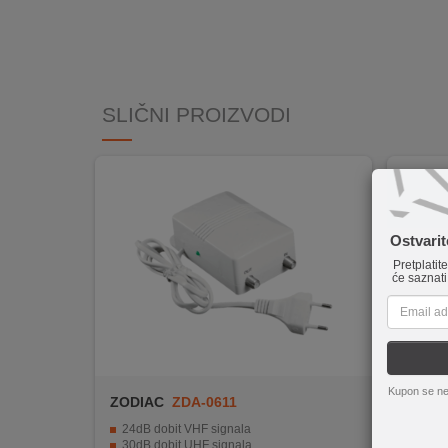
INTERNO
MOJ
NALOG
SLIČNI PROIZVODI
AKCIJE
BRENDOVI
Ostvari
NOVO
U
Pretplatit
će saznati
PONUDI
KONTAKT
KUPOVINA
Kupon se ne
NA
ZODIAC
ZDA-0611
ZODIA
RATE
24dB dobit VHF signala
1 ulaz
30dB dobit UHF signala
Mix V