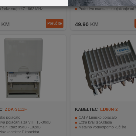
no pojačanje signala VHF do 20dB
UHF pojačanje do 27dB
 frekvencija 47 - 862 MHz
Podesivo manualno pojačanje od 
ektor za jednostavno povezivanje
LED indikacija i IN/OUT konektori
KM
Poručite
49,90
KM
C
ZDA-3111F
KABELTEC
LD80N-2
sko pojačalo
CATV Linijsko pojačalo
iva pojačanja za VHF 15-30dB
Extra kvalitet A klasa
malni izlaz 95dB - 102dB
Metalno vodootporno kučište
zlaz konektor F konektor