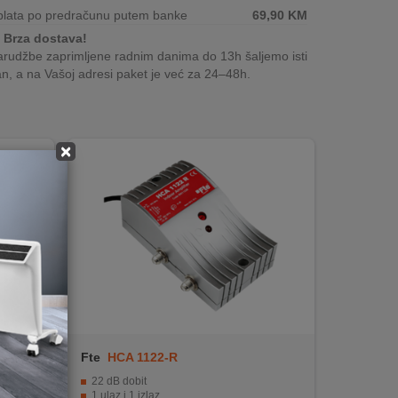
plata po predračunu putem banke
69,90
KM
Brza dostava!
rudžbe zaprimljene radnim danima do 13h šaljemo isti
n, a na Vašoj adresi paket je već za 24–48h.
×
Fte
HCA 1122-R
22 dB dobit
1 ulaz i 1 izlaz