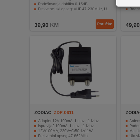
REKLAMACIJA
Podešavanje dobitka 0-15dB
Zaseb
I
Frekvencijski opseg: VHF 47-230MHz, UHF 470-860MHz
Radna
Šum manji od 3.5dB
F-kon
SERVIS
39,90
KM
Poručite
49,90
O
NAMA
KATALOZI
KAKO
KUPITI?
KUPOVINA
IZ
INOSTRANSTVA
OZNAKE
ZODIAC
ZDP-0611
ZODIA
ENERGETSKE
Adapter 12V 100mA, 1 ulaz - 1 izlaz
Anten
UČINKOVITOSTI
Ispravljač 100mA, 1 ulaz - 1 izlaz
Podes
12V/100MA, 230VAC/50Hz/11W
Maksi
Frekventni opseg 47-862MHz
Ulaz/i
DIGITALIS