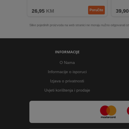
Napaj
26,95
KM
Poručite
39,90
Slike pojedinih proizvoda na web stranici ne moraju nužno odgovarati
INFORMACIJE
O Nama
Informacije o isporuci
Izjava o privatnosti
Uvjeti korištenja i prodaje