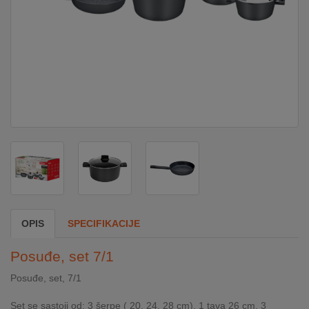
DOM
&
ALATI
ENERGIJA
KLIMATIZACIJA
SECURITY
OPIS
SPECIFIKACIJE
PC
Posuđe, set 7/1
&
GAME
Posuđe, set, 7/1
Set se sastoji od: 3 šerpe ( 20, 24, 28 cm), 1 tava 26 cm, 3