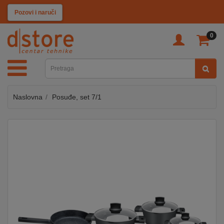
KATEGORIJE
Pozovi i naruči
0
TV
&
SAT
Naslovna
Posuđe, set 7/1
MOBILNI
UREĐAJI
AUDIO
KABLOVI
KUĆANSKI
APARATI