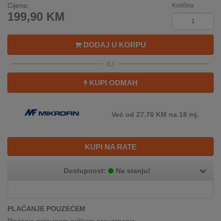
REKLAMACIJA
Cijena:
Količina
199,90
KM
I
SERVIS
DODAJ U KORPU
O
NAMA
ILI
KATALOZI
KUPI ODMAH
KAKO
KUPITI?
Već od 27.76 KM na 18 mj.
KUPOVINA
IZ
KUPI NA RATE
INOSTRANSTVA
Dostupnost:
Na stanju!
OZNAKE
ENERGETSKE
UČINKOVITOSTI
PLAĆANJE POUZEĆEM
DIGITALIS