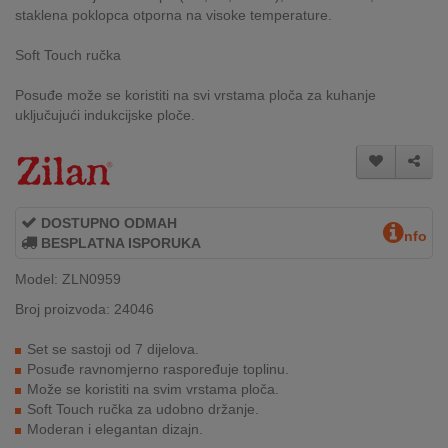
staklena poklopca otporna na visoke temperature.
INTERNO
Soft Touch ručka
MOJ
Posuđe može se koristiti na svi vrstama ploča za kuhanje
NALOG
uključujući indukcijske ploče.
AKCIJE
BRENDOVI
DOSTUPNO ODMAH
nfo
NOVO
BESPLATNA ISPORUKA
U
Model: ZLN0959
PONUDI
Broj proizvoda: 24046
KONTAKT
Set se sastoji od 7 dijelova.
Posuđe ravnomjerno raspoređuje toplinu.
KUPOVINA
Može se koristiti na svim vrstama ploča.
NA
Soft Touch ručka za udobno držanje.
RATE
Moderan i elegantan dizajn.