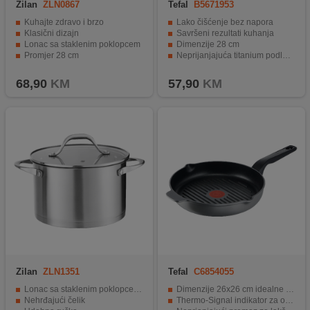
Zilan
ZLN0867
Tefal
B5671953
Kuhajte zdravo i brzo
Lako čišćenje bez napora
Klasični dizajn
Savršeni rezultati kuhanja
Lonac sa staklenim poklopcem
Dimenzije 28 cm
Promjer 28 cm
Neprijanjajuća titanium podloga
Neljepljvi mramorni premaz
Perivo u mašini za suđe
68,90
KM
57,90
KM
Zilan
ZLN1351
Tefal
C6854055
Lonac sa staklenim poklopcem, 20 cm
Dimenzije 26x26 cm idealne za porodične obroke
Nehrđajući čelik
Thermo-Signal indikator za optimalnu temperaturu pečenja