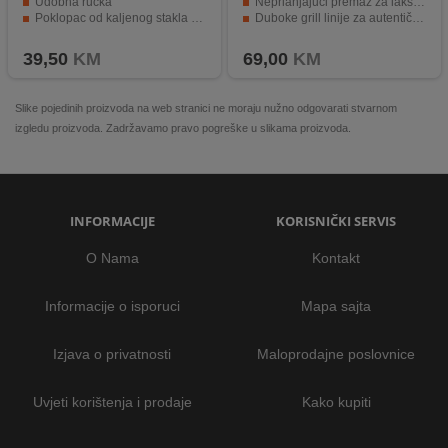
Udobna ručka
Neprianjajući premaz za lakše čišćenje
Poklopac od kaljenog stakla s izlazom za paru
Duboke grill linije za autentične tragove roštilja
Može se koristiti na svim vrstama ploča za kuhanje, uključujući indukciju
Pogodna za više vrsta ploča za kuhanje
39,50
KM
69,00
KM
Slike pojedinih proizvoda na web stranici ne moraju nužno odgovarati stvarnom
izgledu proizvoda. Zadržavamo pravo pogreške u slikama proizvoda.
INFORMACIJE
KORISNIČKI SERVIS
O Nama
Kontakt
Informacije o isporuci
Mapa sajta
Izjava o privatnosti
Maloprodajne poslovnice
Uvjeti korištenja i prodaje
Kako kupiti