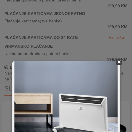
Plaćanje gotovinom prilikom preuzimanja
199,90
KM
PLAĆANJE KARTICAMA JEDNOKRATNO
Plaćanje karticama(sve banke)
199,90
KM
PLAĆANJE KARTICAMA DO 24 RATE
Vidi više...
VIRMANSKO PLAĆANJE
Uplata po predračunu putem banke
199,90
KM
×
Brza dostava!
Narudžbe zaprimljene radnim danima do 13h šaljemo isti dan, a
na Vašoj adresi paket je već za 24–48h.
SLIČNI PROIZVODI