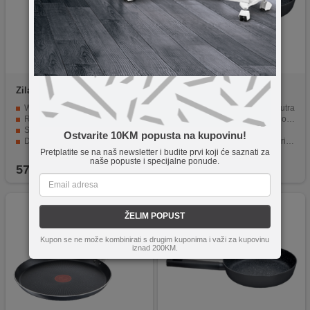
Zilan
ZLN0934
Zilan
ZLN0911
Wok tava za prženje od 24 cm
Neljepljivi mramorni sloj iznutra
Ručka od nehrđajućeg čelika sa zakovicama
Ergonomska mekana ručka otporna na toplinu
Sigurno u pećnici do 280°C
Promjer od 22 cm
Ostvarite 10KM popusta na kupovinu!
Dvoslojni keramički premaz protiv lijepljenja
Indukcijsko dno za brzo zagrijavanje
Pretplatite se na naš newsletter i budite prvi koji će saznati za
Može se prati u perilici posuđa
Zdraviji način pripreme jela
naše popuste i specijalne ponude.
57,90
KM
26,90
KM
ŽELIM POPUST
Kupon se ne može kombinirati s drugim kuponima i važi za kupovinu
iznad 200KM.