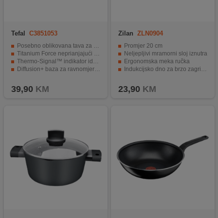
Tefal
C3851053
Zilan
ZLN0904
Posebno oblikovana tava za jednostavno pečenje palačinki
Promjer 20 cm
Titanium Force neprianjajući premaz povećane izdržljivosti
Neljepljivi mramorni sloj iznutra
Thermo-Signal™ indikator idealne temperature pečenja
Ergonomska meka ručka
Diffusion+ baza za ravnomjernu raspodjelu topline
Indukcijsko dno za brzo zagrijavanje
Jednostavno održavanje i čišćenje
Zdrava i brza priprema hrane
39,90
KM
23,90
KM