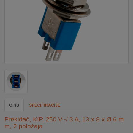
DOM
&
ALATI
ENERGIJA
KLIMATIZACIJA
SECURITY
OPIS
SPECIFIKACIJE
PC
&
Prekidač, KIP, 250 V~/ 3 A, 13 x 8 x Ø 6 m
GAME
m, 2 položaja