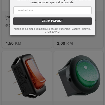
naše popuste i specijalne ponude.
home
STV 08
home
ST 1/BK
Prekidač, WIPP, 250 V~/ 6 A,
Prekidač, WIPP, 250 V~/ 3 A
ŽELIM POPUST
Ø 23 mm, 2 položaja
Kupon se ne može kombinirati s drugim kuponima i važi za kupovinu
iznad 200KM.
4,50
KM
2,00
KM