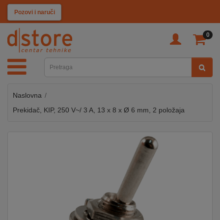
KATEGORIJE
Pozovi i naruči
0
TV
&
SAT
Naslovna
MOBILNI
UREĐAJI
Prekidač, KIP, 250 V~/ 3 A, 13 x 8 x Ø 6 mm, 2 položaja
AUDIO
KABLOVI
KUĆANSKI
APARATI