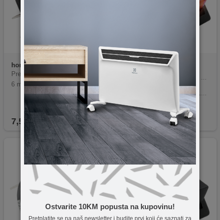
home
STV 01
USE
AKV 01
Prekidač, 250 V~/ 10 A, 32 x 2
Maksimalno opterećenje 12 V / 15 A
6 mm, 2 položaja
Dimenzije 21 x 15 mm
Ugradbene dimenzije 19 x 13 mm
Dvije pozicije prekidača
Svijetlosna funkcija za lakše pronalaženje
7,50
KM
3,50
KM
Ostvarite 10KM popusta na kupovinu!
Pretplatite se na naš newsletter i budite prvi koji će saznati za