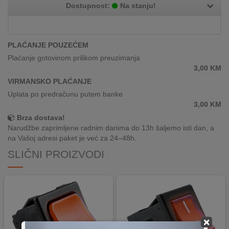
REKLAMACIJA
Dostupnost:
Na stanju!
I
SERVIS
PLAĆANJE POUZEĆEM
O
Plaćanje gotovinom prilikom preuzimanja
NAMA
3,00
KM
VIRMANSKO PLAĆANJE
KATALOZI
Uplata po predračunu putem banke
3,00
KM
KAKO
KUPITI?
Brza dostava!
Narudžbe zaprimljene radnim danima do 13h šaljemo isti dan, a
KUPOVINA
na Vašoj adresi paket je već za 24–48h.
IZ
SLIČNI PROIZVODI
INOSTRANSTVA
OZNAKE
ENERGETSKE
UČINKOVITOSTI
×
DIGITALIS