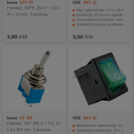
home
STV 03
USE
AKV 12
Prekidač, WIPP, 250 V~/ 10 A,
Max. opterećenje: 12 V / 16 A
34 x 14 mm, 2 položaja
Dimenzije: Ø 23 mm, ugradbena dimenzija Ø 20 mm
Jednostavno korištenje: samo 2 pozicije
Svijetleća funkcija za atraktivan izgled
Trajna i pouzdana funkcionalnost.
3,90
KM
3,50
KM
home
ST 303
USE
AKV 02
Prekidač, KIP, 250 V~/ 3 A, 13
Maksimalno opterećenje: 12V/15A
x 8 x Ø 6 mm, 3 položaja
Ugradbene dimenzije: 19 x 13 mm