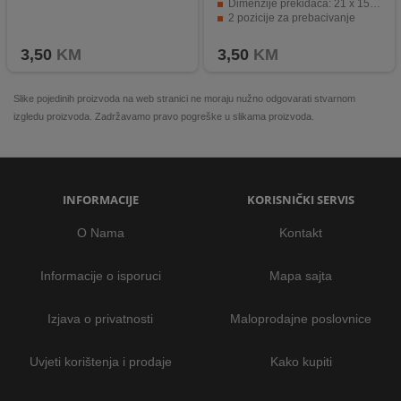
Dimenzije prekidača: 21 x 15 mm
2 pozicije za prebacivanje
Svijetleća funkcija za upotrebu u mraku
3,50
KM
3,50
KM
Slike pojedinih proizvoda na web stranici ne moraju nužno odgovarati stvarnom
izgledu proizvoda. Zadržavamo pravo pogreške u slikama proizvoda.
INFORMACIJE
KORISNIČKI SERVIS
O Nama
Kontakt
Informacije o isporuci
Mapa sajta
Izjava o privatnosti
Maloprodajne poslovnice
Uvjeti korištenja i prodaje
Kako kupiti