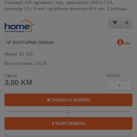
Prekidači, KIP, ugradbeni, max. opterećenje 250 V~/ 3 A,
INTERNO
dimenzije 13 x 8 mm, ugradbene dimenzije Ø 6 mm, 2 položaja
MOJ
NALOG
DOSTUPNO ODMAH
nfo
AKCIJE
Model: ST 302
BRENDOVI
Broj proizvoda: 13125
NOVO
Cijena:
Količina
U
3,00
KM
PONUDI
DODAJ U KORPU
KONTAKT
ILI
KUPOVINA
NA
KUPI ODMAH
RATE