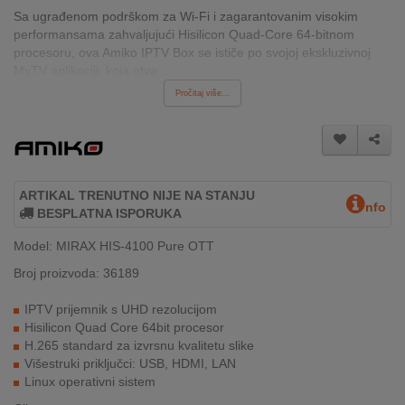
INTERNO
Sa ugrađenom podrškom za Wi-Fi i zagarantovanim visokim
performansama zahvaljujući Hisilicon Quad-Core 64-bitnom
procesoru, ova Amiko IPTV Box se ističe po svojoj ekskluzivnoj
MyTV aplikaciji, koja otva...
MOJ
Pročitaj više...
NALOG
AKCIJE
BRENDOVI
ARTIKAL TRENUTNO NIJE NA STANJU
nfo
BESPLATNA ISPORUKA
NOVO
U
Model: MIRAX HIS-4100 Pure OTT
PONUDI
Broj proizvoda: 36189
KONTAKT
IPTV prijemnik s UHD rezolucijom
Hisilicon Quad Core 64bit procesor
KUPOVINA
H.265 standard za izvrsnu kvalitetu slike
NA
Višestruki priključci: USB, HDMI, LAN
RATE
Linux operativni sistem