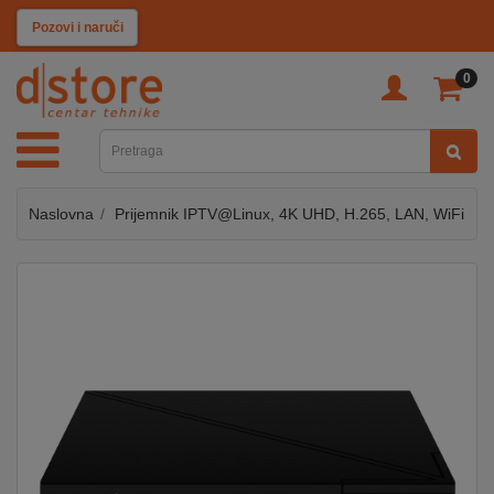
KATEGORIJE
Pozovi i naruči
0
TV
&
SAT
Naslovna
Prijemnik IPTV@Linux, 4K UHD, H.265, LAN, WiFi
MOBILNI
UREĐAJI
AUDIO
KABLOVI
KUĆANSKI
APARATI