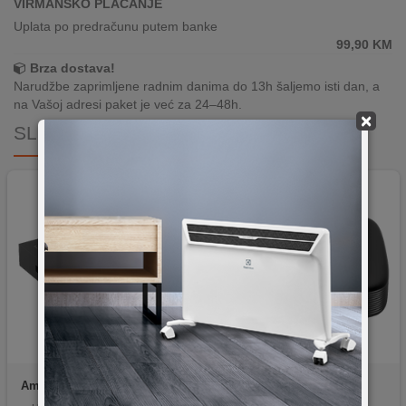
VIRMANSKO PLAĆANJE
Uplata po predračunu putem banke
99,90
KM
Brza dostava!
Narudžbe zaprimljene radnim danima do 13h šaljemo isti dan, a
na Vašoj adresi paket je već za 24–48h.
×
SLIČNI PROIZVODI
Amiko
A11 GOLD
Mag
MAG 555