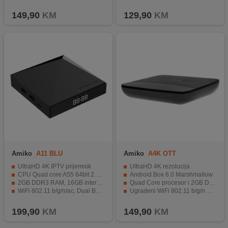
Daljinski upravljač s TV-learn funkcijom za jednostavniju kontrolu
Operativni sustav Google TV.
149,90
KM
129,90
KM
Amiko
A11 BLU
Amiko
A4K OTT
UltraHD 4K IPTV prijemnik
UltraHD 4K rezolucija
CPU Quad core A55 64bit 2.0 GHz
Android Box 6.0 Marshmallow
2GB DDR3 RAM, 16GB interne memorije
Quad Core procesor i 2GB DDR3 RAM memorije
WiFi 802.11 b/g/n/ac, Dual Band
Ugrađeni WiFi 802.11 b/g/n DualBand i LAN 10/100
Bluetooth / Infrared daljinski upravljač sa funkcijom učenja
Kodi 16.1 unaprijed instaliran.
199,90
KM
149,90
KM