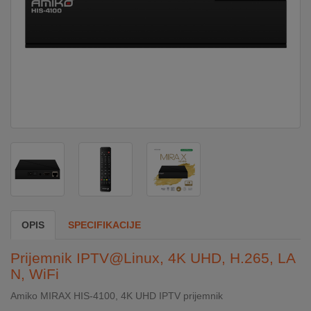
DOM
&
ALATI
ENERGIJA
KLIMATIZACIJA
SECURITY
OPIS
SPECIFIKACIJE
PC
Prijemnik IPTV@Linux, 4K UHD, H.265, LA
&
N, WiFi
GAME
Amiko MIRAX HIS-4100, 4K UHD IPTV prijemnik