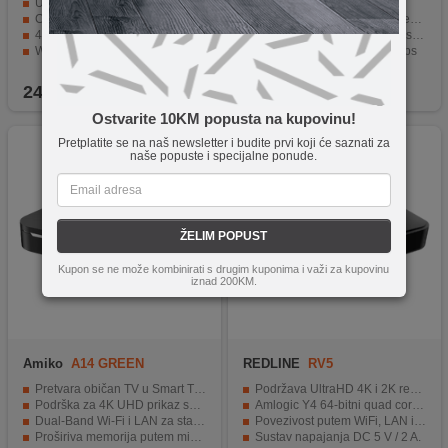
UltraHD 4K IPTV prijemnik
IPTV prijemnik, Google TV
CPU Quad core A55 64bit 2.0 GHz
CPU ARM Quad 64-bit Cortex-A35
4GB DDR3 RAM, 32GB interne memorije
2GB RAM DDR4 / 16GB Flash memory eMMC
WiFi 802.11 b/g/n/ac, Dual Band
Podrška za 4K HDR pri 60 fps
Bluetooth / Infrared daljinski upravljač sa funkcijom učenja
WiFi, Bluetooth, HDMI
249,90
KM
179,90
KM
Ostvarite 10KM popusta na kupovinu!
Pretplatite se na naš newsletter i budite prvi koji će saznati za
naše popuste i specijalne ponude.
ŽELIM POPUST
Kupon se ne može kombinirati s drugim kuponima i važi za kupovinu
iznad 200KM.
Amiko
A14 GREEN
REDLINE
RV5
Pretvara običan TV u Smart TV sa Android 14 operativnim sistemom
Podržava UltraHD 4K i 2K rezolucije.
Podrška za 4K UHD prikaz sa HDR10+ i AV1 kodecima
Amlogic Y4 64-bitni quad core procesor.
Dual-Band Wi-Fi i LAN za stabilnu mrežnu vezu
Povezivost putem WiFi, LAN i Bluetooth.
Proširiva memorija putem microSD-a
Sustav napajanja DC 5 V / 2 A.