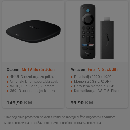
Xiaomi
Mi TV Box S 3Gen
Amazon
Fire TV Stick 3th
Generation (2024)
4K UHD rezolucija za prikaz svakog detalja
Rezolucija 1920 x 1080
Vrhunski kinematografski zvuk
Memorija 1GB LPDDR4
WiFi6, Dual Band, Bluetooth, HDMI, USB
Ugrađena memorija: 8GB
360° Bluetooth daljnski upravljač, glasovno upravljanje
Komunikacija - Wi-Fi 5, Bluetooth
Google TV, vrata beskrajnog svijeta zabave i sadržaja
HDMI, microUSB
149,90
KM
99,90
KM
Slike pojedinih proizvoda na web stranici ne moraju nužno odgovarati stvarnom
izgledu proizvoda. Zadržavamo pravo pogreške u slikama proizvoda.