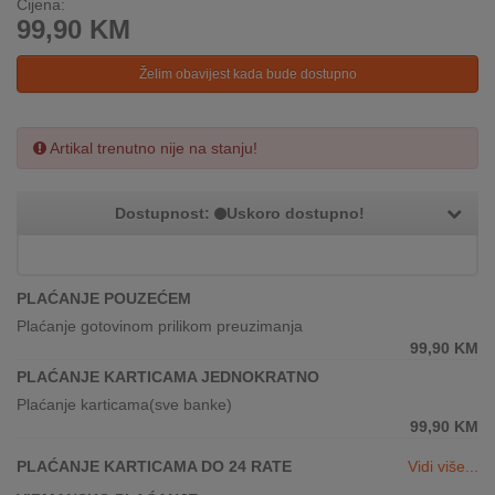
Cijena:
REKLAMACIJA
99,90
KM
I
SERVIS
Želim obavijest kada bude dostupno
O
NAMA
Artikal trenutno nije na stanju!
KATALOZI
Dostupnost:
Uskoro dostupno!
KAKO
KUPITI?
KUPOVINA
PLAĆANJE POUZEĆEM
IZ
Plaćanje gotovinom prilikom preuzimanja
INOSTRANSTVA
99,90
KM
PLAĆANJE KARTICAMA JEDNOKRATNO
OZNAKE
Plaćanje karticama(sve banke)
ENERGETSKE
99,90
KM
UČINKOVITOSTI
PLAĆANJE KARTICAMA DO 24 RATE
Vidi više...
DIGITALIS