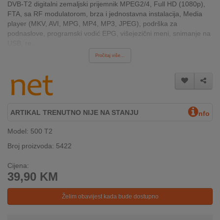
DVB-T2 digitalni zemaljski prijemnik MPEG2/4, Full HD (1080p),
INTERNO
FTA, sa RF modulatorom, brza i jednostavna instalacija, Media
player (MKV, AVI, MPG, MP4, MP3, JPEG), podrška za
podnaslove, programski vodić EPG, višejezični meni, snimanje na
MOJ
USB, re...
NALOG
Pročitaj više...
AKCIJE
BRENDOVI
ARTIKAL TRENUTNO NIJE NA STANJU
nfo
NOVO
U
Model: 500 T2
PONUDI
Broj proizvoda: 5422
KONTAKT
Cijena:
39,90
KM
KUPOVINA
NA
Želim obavijest kada bude dostupno
RATE