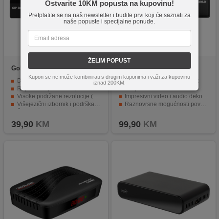
Ostvarite 10KM popusta na kupovinu!
Pretplatite se na naš newsletter i budite prvi koji će saznati za
naše popuste i specijalne ponude.
ŽELIM POPUST
Golden Interstar
GIP Box 3
Amiko
Impulse 3
Kupon se ne može kombinirati s drugim kuponima i važi za kupovinu
DVB-T2 prijemnik za digitalne zemaljske signale
Full HD DVB-T2/C prijemnik
iznad 200KM.
Reprodukcija videozapisa u različitim formatima
Brz procesor i RAM
Visoke podržane rezolucije (1080p)
Impresivni video i audio dekoderi
Višejezični izbornik i podrška za snimanje
Raznovrsne mogućnosti povezivanja
Širok raspon sučelja za povezivanje uređaja.
Conax card reader i ostale funkcije
39,90
KM
99,90
KM