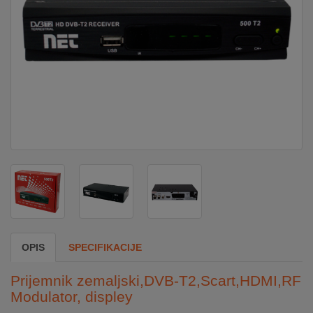
DOM
&
ALATI
ENERGIJA
KLIMATIZACIJA
SECURITY
OPIS
SPECIFIKACIJE
PC
&
Prijemnik zemaljski,DVB-T2,Scart,HDMI,RF
GAME
Modulator, displey