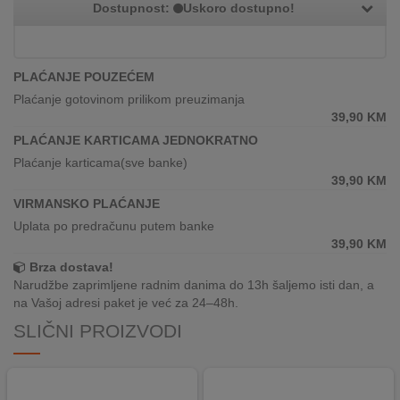
Dostupnost:
Uskoro dostupno!
REKLAMACIJA
I
SERVIS
PLAĆANJE POUZEĆEM
O
Plaćanje gotovinom prilikom preuzimanja
NAMA
39,90
KM
PLAĆANJE KARTICAMA JEDNOKRATNO
KATALOZI
Plaćanje karticama(sve banke)
39,90
KM
KAKO
KUPITI?
VIRMANSKO PLAĆANJE
Uplata po predračunu putem banke
KUPOVINA
39,90
KM
IZ
Brza dostava!
INOSTRANSTVA
Narudžbe zaprimljene radnim danima do 13h šaljemo isti dan, a
na Vašoj adresi paket je već za 24–48h.
OZNAKE
SLIČNI PROIZVODI
ENERGETSKE
UČINKOVITOSTI
DIGITALIS