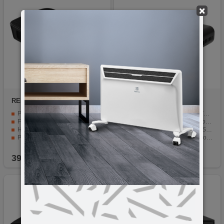
×
REDLINE
T30
home
HD2T2
Prijemnik zemaljski
Besplatan prijem digitalne TV i radija, snimanje i reprodukcija
Full HD rezolucija
Full HD rezolucija i široka podrška formata
H.265/HEVC standard kompresije
HDMI i SCART konektori, USB i podrška za eksterne tvrde diskove
PVR mogućnost snimanja
Višejezični meni, EPG, lista omiljenih kanala i druge praktične funkcije
Prednji LED panel
Praktičan i kompaktan dizajn
39,90
KM
45,90
KM