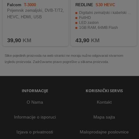
Falcom
T-3000
REDLINE
S30 HEVC
Prijemnik zemaljski, DVB-T/T2,
Digitalni zemaljski i kabelski prijemnik
HEVC, HDMI, USB
FullHD
LED zaslon
1GB RAM, 64MB Flash
1 x C/T2 Tuner; 2 x USB; 1 x HDMI
39,90
KM
43,90
KM
Slike pojedinih proizvoda na web stranici ne moraju nužno odgovarati stvarnom
izgledu proizvoda. Zadržavamo pravo pogreške u slikama proizvoda.
INFORMACIJE
KORISNIČKI SERVIS
O Nama
Kontakt
Informacije o isporuci
Mapa sajta
Izjava o privatnosti
Maloprodajne poslovnice