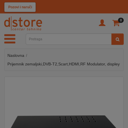
KATEGORIJE
Pozovi i naruči
0
TV
&
SAT
Naslovna
MOBILNI
UREĐAJI
Prijemnik zemaljski,DVB-T2,Scart,HDMI,RF Modulator, displey
AUDIO
KABLOVI
KUĆANSKI
APARATI