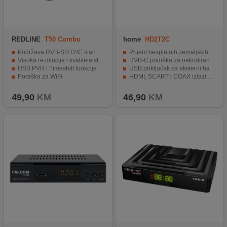
REDLINE
T50 Combo
home
HD2T2C
Podržava DVB-S2/T2/C standarde
Prijem besplatnih zemaljskih digitalnih TV i radio programa
Visoka rezolucija i kvaliteta slike
DVB-C podrška za nekodirane kanale nekih kablovskih operatera
USB PVR i Timeshift funkcije
USB priključak za eksterni hard disk, reprodukcija multimedijalnih fajlova
Podrška za WiFi
HDMI, SCART i COAX izlazi za široku kompatibilnost
Višejezični meni i jednostavan interfejs
49,90
KM
46,90
KM