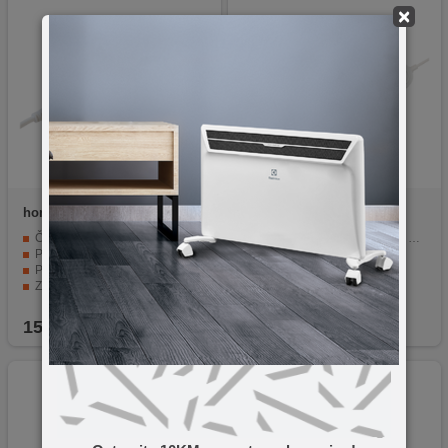
×
home
NV 4K-3/WH/1.5
home
NVH 05K / USB
Četiri utičnice za priključivanje uređaja istovremeno.
5 uzemljene utičnice + USB utičnica
Prekidač za uključivanje i isključivanje.
Presjek kabla 3 x 1.5 mm²
Presjek kabela 1,5mm² za pouzdanost.
Osvjetljen glavni prekidač
Zaštita za djecu i IP20 zaštita.
2 x USB 5 V DC utičnice
Visoka snaga za rad na 250 V ~ / 16 A / 3500 W.
Savitljivi, podesivi razdjeljnik
15,90
KM
49,90
KM