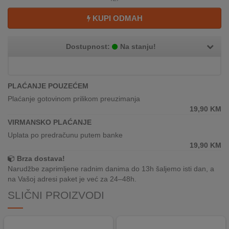
REKLAMACIJA
I
KUPI ODMAH
SERVIS
Dostupnost:
Na stanju!
O
NAMA
KATALOZI
PLAĆANJE POUZEĆEM
Plaćanje gotovinom prilikom preuzimanja
KAKO
19,90
KM
KUPITI?
VIRMANSKO PLAĆANJE
Uplata po predračunu putem banke
KUPOVINA
19,90
KM
IZ
INOSTRANSTVA
Brza dostava!
Narudžbe zaprimljene radnim danima do 13h šaljemo isti dan, a
na Vašoj adresi paket je već za 24–48h.
OZNAKE
ENERGETSKE
SLIČNI PROIZVODI
UČINKOVITOSTI
DIGITALIS