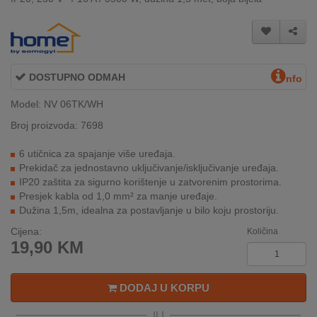
INTERNO
MOJ
NALOG
DOSTUPNO ODMAH
nfo
Model: NV 06TK/WH
AKCIJE
Broj proizvoda: 7698
BRENDOVI
6 utičnica za spajanje više uređaja.
Prekidač za jednostavno uključivanje/isključivanje uređaja.
NOVO
IP20 zaštita za sigurno korištenje u zatvorenim prostorima.
U
Presjek kabla od 1,0 mm² za manje uređaje.
PONUDI
Dužina 1,5m, idealna za postavljanje u bilo koju prostoriju.
Cijena:
KONTAKT
Količina
19,90
KM
KUPOVINA
NA
DODAJ U KORPU
RATE
ILI