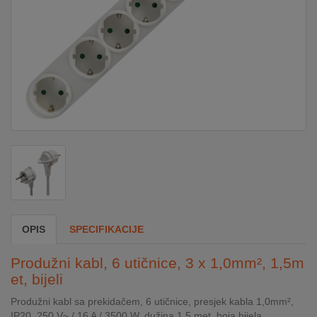
DOM
&
ALATI
ENERGIJA
KLIMATIZACIJA
SECURITY
OPIS
SPECIFIKACIJE
PC
Produžni kabl, 6 utičnice, 3 x 1,0mm², 1,5m
&
et, bijeli
GAME
Produžni kabl sa prekidačem, 6 utičnice, presjek kabla 1,0mm²,
IP20, 250 V~ / 16 A / 3500 W, dužina 1,5 met, boja bijela