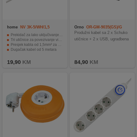
home
NV 3K-5/WH/1,5
Orno
OR-GM-9035(GS)/G
Produžni kabel sa 2 x Schuko
Prekidač za lako uključivanje/isključivanje uređaja
utičnice + 2 x USB, ugradbena
Tri utičnice za povezivanje više uređaja
Presjek kabla od 1,5mm² za opterećenje do 16A
Dugačak kabel od 5 metara
IP20 certifikat, zaštita od prašine
19,90
KM
84,90
KM