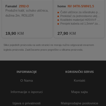
Famatel
2992-O
home
NV 04TK-5/WH/1.5
Produžni kabl, schuko utičnica,
Četiri utičnice za višestruko povezivanje uređaja.
dužina 2m, ROLLER
Prekidač za jednostavno uključivanje i isključivanje.
Kvalitetni materijal H05VV-F 3G za siguran rad.
Presjek kabela od 1,5mm² za stabilnu energiju.
Dužina od 5 metara za fleksibilnu upotrebu.
19,90
KM
27,90
KM
Slike pojedinih proizvoda na web stranici ne moraju nužno odgovarati stvarnom
izgledu proizvoda. Zadržavamo pravo pogreške u slikama proizvoda.
INFORMACIJE
KORISNIČKI SERVIS
O Nama
Kontakt
Informacije o isporuci
Mapa sajta
Izjava o privatnosti
Maloprodajne poslovnice