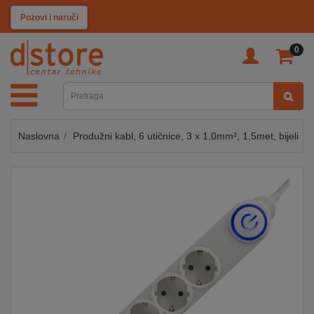
KATEGORIJE
Pozovi i naruči
0
TV
&
SAT
Naslovna
Produžni kabl, 6 utičnice, 3 x 1,0mm², 1,5met, bijeli
MOBILNI
UREĐAJI
AUDIO
KABLOVI
KUĆANSKI
APARATI