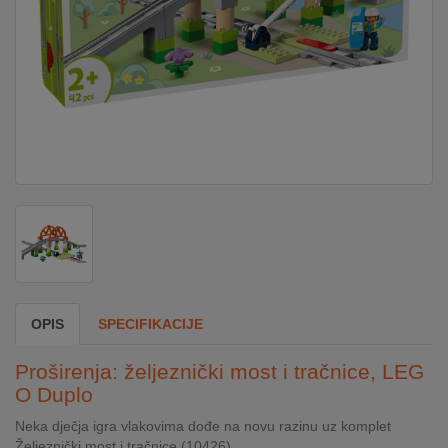
DOM
&
ALATI
ENERGIJA
KLIMATIZACIJA
SECURITY
OPIS
SPECIFIKACIJE
PC
Proširenja: željeznički most i tračnice, LEG
&
O Duplo
GAME
Neka dječja igra vlakovima dođe na novu razinu uz komplet
Željeznički most i tračnice (10426).