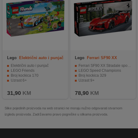
Lego
Električni auto i punjač
Lego
Ferrari SF90 XX
Stradale
Električni auto i punjač
Ferrari SF90 XX Stradale sportski automobil
LEGO Friends
LEGO Speed Champions
Broj kockica 170
Broj kockica 329
Uzrast 6+
Uzrast 9+
31,90
KM
78,90
KM
Slike pojedinih proizvoda na web stranici ne moraju nužno odgovarati stvarnom
izgledu proizvoda. Zadržavamo pravo pogreške u slikama proizvoda.