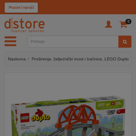
KATEGORIJE
Pozovi i naruči
0
TV
&
SAT
Naslovna
Proširenja: željeznički most i tračnice, LEGO Duplo
MOBILNI
UREĐAJI
AUDIO
KABLOVI
KUĆANSKI
APARATI