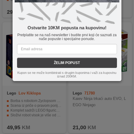
29,90
KM
29,90
KM
Ostvarite 10KM popusta na kupovinu!
Pretplatite se na naš newsletter i budite prvi koji će saznati za
naše popuste i specijalne ponude.
ŽELIM POPUST
Kupon se ne može kombinirati s drugim kuponima i važi za kupovinu
iznad 200KM.
Lego
Lov Kiklopa
Lego
71780
Kaiev Ninja trkaći auto EVO, L
Borba s robotom Zyclopsom na planetu T’kani Prime
EGO Ninjago
Scena iz priče o pravom porijeklu Buzza Svjetlosnog
Komplet sadrži LEGO figurice Buzza Svjetlosnog i Izzy
Složivi robot visok je više od 12 cm
Kombinacija s drugim kompletima za još više akcije
49,95
KM
21,00
KM