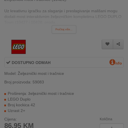
INTERNO
Uz kreativnu igračku za slaganje i preslagivanje mališani mogu
dodati most interaktivnim željezničkim kompletima LEGO DUPLO
Town (10427 i 10428, proda...
MOJ
Pročitaj više...
NALOG
AKCIJE
BRENDOVI
DOSTUPNO ODMAH
nfo
NOVO
Model: Željeznički most i tračnice
U
PONUDI
Broj proizvoda: 59083
Proširenja: željeznički most i tračnice
KONTAKT
LEGO Duplo
Broj kockica 42
KUPOVINA
Uzrast 2+
NA
RATE
Cijena:
Količina
86,95
KM