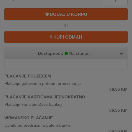
REKLAMACIJA
I
DODAJ U KORPU
SERVIS
ILI
O
NAMA
KUPI ODMAH
KATALOZI
Dostupnost:
Na stanju!
KAKO
KUPITI?
PLAĆANJE POUZEĆEM
KUPOVINA
Plaćanje gotovinom prilikom preuzimanja
IZ
86,95
KM
INOSTRANSTVA
PLAĆANJE KARTICAMA JEDNOKRATNO
Plaćanje karticama(sve banke)
OZNAKE
86,95
KM
ENERGETSKE
UČINKOVITOSTI
VIRMANSKO PLAĆANJE
Uplata po predračunu putem banke
DIGITALIS
86,95
KM