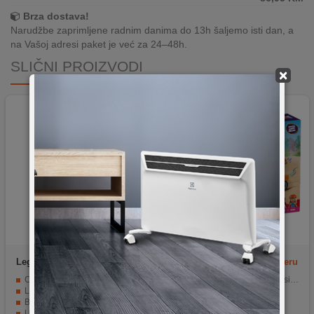
Brza dostava!
Narudžbe zaprimljene radnim danima do 13h šaljemo isti dan, a
na Vašoj adresi paket je već za 24–48h.
SLIČNI PROIZVODI
×
Lego
Cvijeće lotos
Lego
Pustolovina na skuteru
Cvijeće lotos
Pustolovina na skuteru sa psima surferima
LEGO Extended Line
LEGO Friends
Broj kockica 220
Broj kockica 113
Uzrast 8+
Uzrast 6+