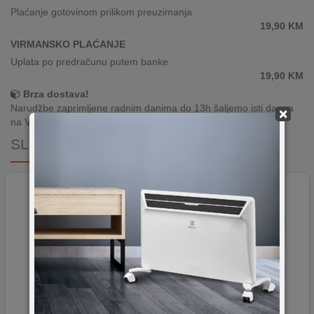
Plaćanje gotovinom prilikom preuzimanja
19,90
KM
VIRMANSKO PLAĆANJE
Uplata po predračunu putem banke
19,90
KM
Brza dostava!
Narudžbe zaprimljene radnim danima do 13h šaljemo isti dan, a
×
na Vašoj adresi paket je već za 24–48h.
SLIČNI PROIZVODI