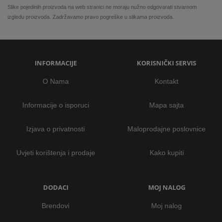
Slike pojedinih proizvoda na web stranici ne moraju nužno odgovarati stvarnom
izgledu proizvoda. Zadržavamo pravo pogreške u slikama proizvoda.
INFORMACIJE
KORISNIČKI SERVIS
O Nama
Kontakt
Informacije o isporuci
Mapa sajta
Izjava o privatnosti
Maloprodajne poslovnice
Uvjeti korištenja i prodaje
Kako kupiti
DODACI
MOJ NALOG
Brendovi
Moj nalog