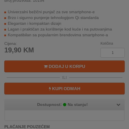
Broj proizvoda: 10154
REKLAMACIJA
I
Univerzalni bežični punjač za sve smartphone-e
SERVIS
Brzo i sigurno punjenje tehnologijom Qi standarda
Elegantan i kompaktan dizajn
O
Lagan i praktičan za korištenje kod kuće i na putovanjima
NAMA
Kompatibilan sa popularnim brendovima smartphone-a
Cijena:
Količina
KATALOZI
19,90
KM
KAKO
KUPITI?
DODAJ U KORPU
ILI
KUPOVINA
IZ
KUPI ODMAH
INOSTRANSTVA
OZNAKE
Dostupnost:
Na stanju!
ENERGETSKE
UČINKOVITOSTI
DIGITALIS
PLAĆANJE POUZEĆEM