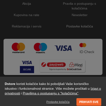
Akcija
Pravila o postupanju s
kolačićima
Kupovina na rate
Newsletter
Reklamacija i servis
Postavke kolačića
Dstore
koristi kolačiće kako bi poboljšali Vaše korisničko
iskustvo i funkcionalnost stranice. Više možete pročitati u
Izjavi o
privatnosti
i
Pravilima o postupanju s "kolačićima"
.
Dstore - Centar tehnike © 2026 by Digitalis d.o.o
Postavke kolačića
PRIHVATI SVE