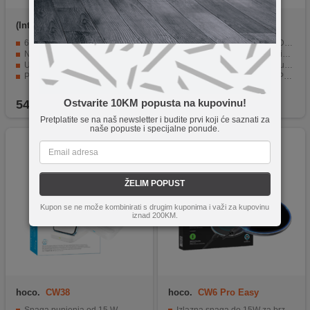
(Intenso)
Power Adapter
Borofone
BA20A Sharp
W65ACIC GaN Black
65W snage dovoljno i za laptop
Brzo i učinkovito punjenje (DC 5V / 2.1A Max).
Napredna GaN tehnologija za veću efikasnost
Zaštita strujnih krugova i IC identifikacija.
USB-C i USB-A priključci u jednom uređaju
Kompatibilnost s 99% USB uređaja.
Podrška za brzo punjenje (PD)
Kvalitetni materijali (ABS + PC vatrootporni materijal).
Kompaktne dimenzije idealne za putovanja
Kompaktna veličina i lako prenosiv (28g).
Ostvarite 10KM popusta na kupovinu!
54,90
KM
8,90
KM
Pretplatite se na naš newsletter i budite prvi koji će saznati za
naše popuste i specijalne ponude.
ŽELIM POPUST
Kupon se ne može kombinirati s drugim kuponima i važi za kupovinu
iznad 200KM.
hoco.
CW38
hoco.
CW6 Pro Easy