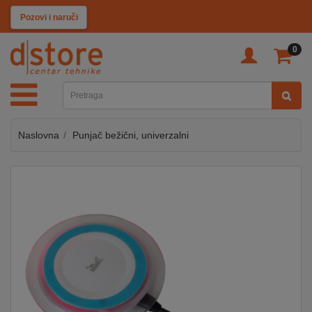
KATEGORIJE
Pozovi i naruči
0
TV
&
SAT
Naslovna
Punjač bežični, univerzalni
MOBILNI
UREĐAJI
AUDIO
KABLOVI
KUĆANSKI
APARATI