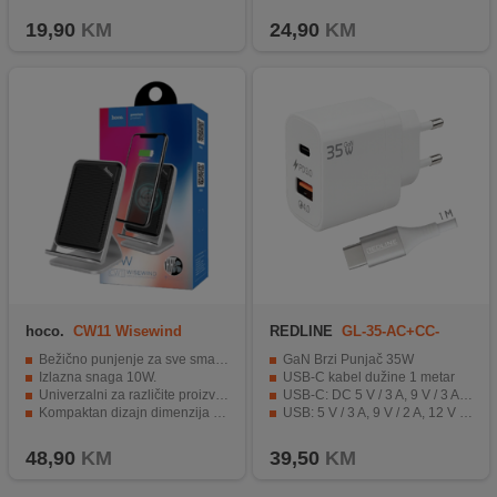
Ukupni izlaz 5V/3A za više uređaja.
Elegantan i kompaktan dizajn u crnoj boji
19,90
KM
24,90
KM
hoco.
CW11 Wisewind
REDLINE
GL-35-AC+CC-
Wireless QC
1M(60W)
Bežično punjenje za sve smartphone-e.
GaN Brzi Punjač 35W
Izlazna snaga 10W.
USB-C kabel dužine 1 metar
Univerzalni za različite proizvođače.
USB-C: DC 5 V / 3 A, 9 V / 3 A, 12 V / 3 A, 15 V / 2,33 A, 20 V / 1,75 A
Kompaktan dizajn dimenzija 114.5 x 69 x 74 mm.
USB: 5 V / 3 A, 9 V / 2 A, 12 V / 1,5 A
Frekvencija punjenja 110 - 205 kHz.
Zaštita od prenapona za sigurno punjenje
48,90
KM
39,50
KM