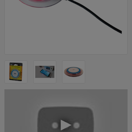
DOM
&
ALATI
ENERGIJA
KLIMATIZACIJA
SECURITY
PC
&
GAME