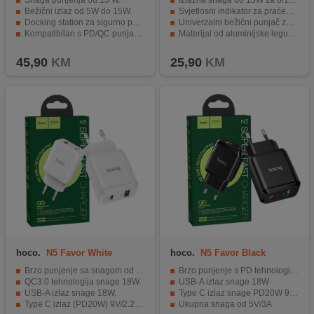
Snaga punjenja od 15 W.
Izlazna snaga do 15W za brzo punjenje
Bežični izlaz od 5W do 15W.
Svjetlosni indikator za praćenje statusa punjenja
Docking station za sigurno punjenje.
Univerzalni bežični punjač za smartfone i slušalice
Kompatibilan s PD/QC punjačima.
Materijal od aluminijske legure za trajnost i otpornost na ogrebotine
Elegantan dizajn u bijeloj boji.
Mogućnost bežičnog punjenja za praktičnost i jednostavnost korištenja
45,90
KM
25,90
KM
hoco.
N5 Favor White
hoco.
N5 Favor Black
Brzo punjenje sa snagom od 20W.
Brzo punjenje s PD tehnologijom 20W i QC3.0 18W
QC3.0 tehnologija snage 18W.
USB-A izlaz snage 18W
USB-A izlaz snage 18W.
Type C izlaz snage PD20W 9V/2.22A
Type C izlaz (PD20W) 9V/2.22A.
Ukupna snaga od 5V/3A