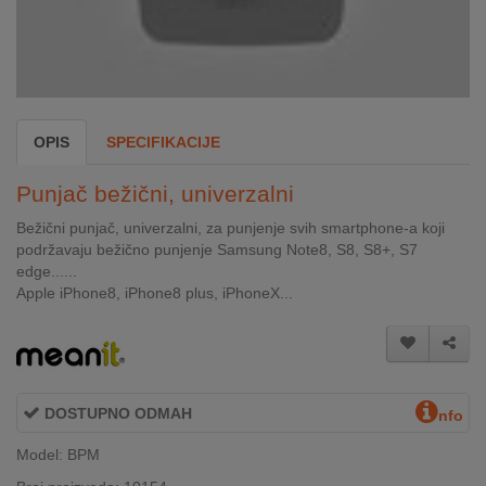
INTERNO
MOJ
NALOG
OPIS
SPECIFIKACIJE
AKCIJE
Punjač bežični, univerzalni
BRENDOVI
Bežični punjač, univerzalni, za punjenje svih smartphone-a koji
podržavaju bežično punjenje Samsung Note8, S8, S8+, S7
NOVO
edge......
U
Apple iPhone8, iPhone8 plus, iPhoneX...
PONUDI
KONTAKT
KUPOVINA
DOSTUPNO ODMAH
nfo
NA
RATE
Model: BPM