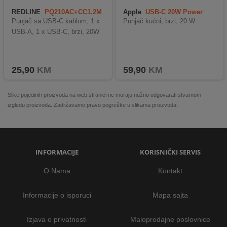
REDLINE
PQ210AC+CC1.2M
Apple
USB-C 20W Power
Adapter
Punjač sa USB-C kablom, 1 x
Punjač kućni, brzi, 20 W
USB-A, 1 x USB-C, brzi, 20W
25,90
KM
59,90
KM
Slike pojedinih proizvoda na web stranici ne moraju nužno odgovarati stvarnom
izgledu proizvoda. Zadržavamo pravo pogreške u slikama proizvoda.
INFORMACIJE
KORISNIČKI SERVIS
O Nama
Kontakt
Informacije o isporuci
Mapa sajta
Izjava o privatnosti
Maloprodajne poslovnice