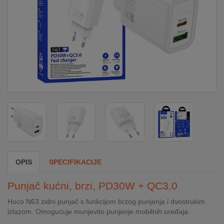
DOM
&
ALATI
ENERGIJA
KLIMATIZACIJA
SECURITY
OPIS
SPECIFIKACIJE
PC
Punjač kućni, brzi, PD30W + QC3.0
&
GAME
Hoco N63 zidni punjač s funkcijom brzog punjenja i dvostrukim
izlazom. Omogućuje munjevito punjenje mobilnih uređaja.