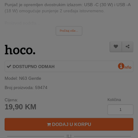
Punjač je opremljen dvostrukim izlazom: USB -C (30 W) i USB -A
INTERNO
(18 W) omogućuje punjenje 2 uređaja istovremeno.
Proizvod podrža...
MOJ
Pročitaj više...
NALOG
AKCIJE
BRENDOVI
DOSTUPNO ODMAH
nfo
NOVO
Model: N63 Gentle
U
PONUDI
Broj proizvoda: 59474
Cijena:
Količina
KONTAKT
19,90
KM
KUPOVINA
NA
DODAJ U KORPU
RATE
ILI