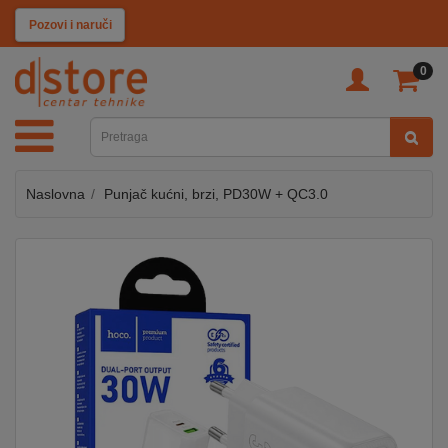
KATEGORIJE
Pozovi i naruči
0
TV
&
SAT
Naslovna
Punjač kućni, brzi, PD30W + QC3.0
MOBILNI
UREĐAJI
AUDIO
KABLOVI
KUĆANSKI
APARATI