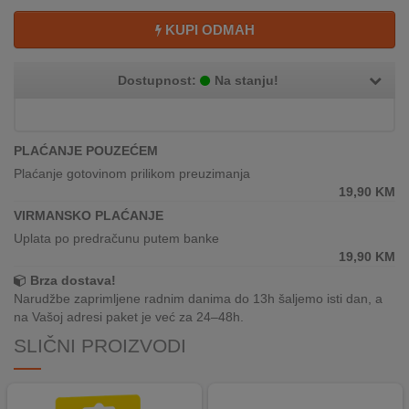
REKLAMACIJA
I
KUPI ODMAH
SERVIS
Dostupnost:
Na stanju!
O
NAMA
KATALOZI
PLAĆANJE POUZEĆEM
Plaćanje gotovinom prilikom preuzimanja
KAKO
19,90
KM
KUPITI?
VIRMANSKO PLAĆANJE
Uplata po predračunu putem banke
KUPOVINA
19,90
KM
IZ
Brza dostava!
INOSTRANSTVA
Narudžbe zaprimljene radnim danima do 13h šaljemo isti dan, a
na Vašoj adresi paket je već za 24–48h.
OZNAKE
ENERGETSKE
SLIČNI PROIZVODI
UČINKOVITOSTI
DIGITALIS