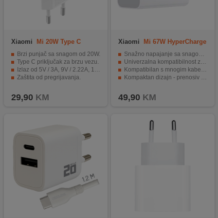
Xiaomi
Mi 20W Type C
Xiaomi
Mi 67W HyperCharge
Brzi punjač sa snagom od 20W.
Snažno napajanje sa snagom punjenja do 67 W
Type C priključak za brzu vezu.
Univerzalna kompatibilnost zahvaljujući USB-A
Izlaz od 5V / 3A, 9V / 2.22A, 12V / 1.67A.
Kompatibilan s mnogim kabelima i uređajima
Zaštita od pregrijavanja.
Kompaktan dizajn - prenosiv i štedi prostor
Podrška za PD3.0, QC3.0, AFC, FCP protokole.
Idealan za pametne telefone, tablete i druge uređaje
29,90
KM
49,90
KM