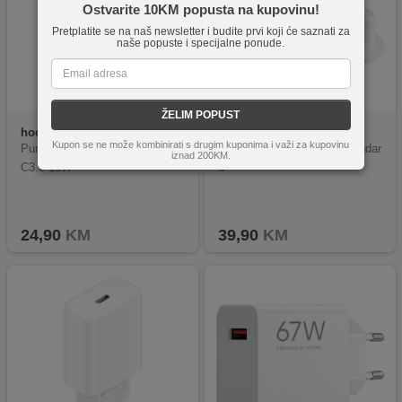
Ostvarite 10KM popusta na kupovinu!
Pretplatite se na naš newsletter i budite prvi koji će saznati za
naše popuste i specijalne ponude.
ŽELIM POPUST
hoco.
N5 Favor Black
home
SA 2000Qi
Kupon se ne može kombinirati s drugim kuponima i važi za kupovinu
Punjač kućni, brzi, PD 20W, Q
Punjač bežični, 3u1, Qi standar
iznad 200KM.
C3.0 18W
d
24,90
KM
39,90
KM