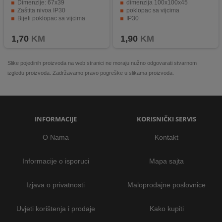
Dimenzije: 67x39
dimenzija 100x100x45
Zaštita nivoa IP30
poklopac sa vijcima
Bijeli poklopac sa vijcima
IP30
1,70
KM
1,90
KM
Slike pojedinih proizvoda na web stranici ne moraju nužno odgovarati stvarnom
izgledu proizvoda. Zadržavamo pravo pogreške u slikama proizvoda.
INFORMACIJE
KORISNIČKI SERVIS
O Nama
Kontakt
Informacije o isporuci
Mapa sajta
Izjava o privatnosti
Maloprodajne poslovnice
Uvjeti korištenja i prodaje
Kako kupiti