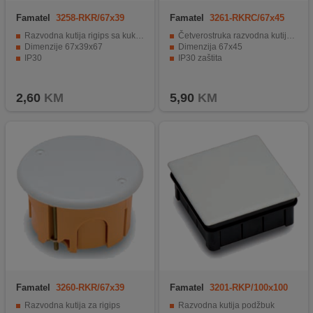
Famatel
3258-RKR/67x39
Famatel
3261-RKRC/67x45
Razvodna kutija rigips sa kukom
Četverostruka razvodna kutija rigipsa
Dimenzije 67x39x67
Dimenzija 67x45
IP30
IP30 zaštita
2,60
KM
5,90
KM
Famatel
3260-RKR/67x39
Famatel
3201-RKP/100x100
Razvodna kutija za rigips
Razvodna kutija podžbuk