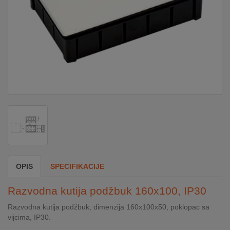
DOM
&
ALATI
ENERGIJA
KLIMATIZACIJA
SECURITY
OPIS
SPECIFIKACIJE
PC
Razvodna kutija podžbuk 160x100, IP30
&
GAME
Razvodna kutija podžbuk, dimenzija 160x100x50, poklopac sa
vijcima, IP30.