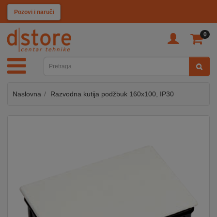
KATEGORIJE
Pozovi i naruči
0
TV
&
SAT
Naslovna
Razvodna kutija podžbuk 160x100, IP30
MOBILNI
UREĐAJI
AUDIO
KABLOVI
KUĆANSKI
APARATI