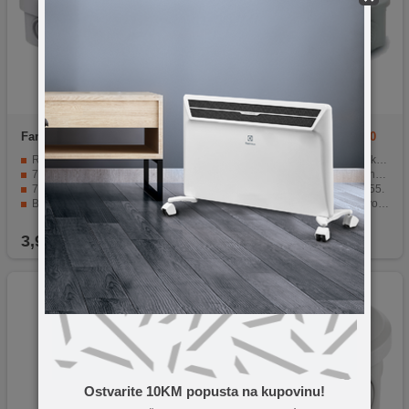
Famatel
3051
Famatel
3003-RKN/100x100
Razvodna kutija, nadžbuk, IP55
Vodonepropusna razvodna kutija dimenzija 100x100x45, IP55.
75x75x40 mm, vodonepropusna
7 ulaza Ø 20mm za fleksibilno povezivanje.
7 ulaza Ø 8-14 mm, do 2.5mm
Vodonepropusna, zaštita IP55.
Bez halogena, instalacija vezicama i šarafljenjem
Kompaktna nadžbukna razvodna kutija za razne instalacije.
Odvojeni utor
Dimenzije 100x100x45, pogodno za montažu na zid.
3,90
KM
5,90
KM
Ostvarite 10KM popusta na kupovinu!