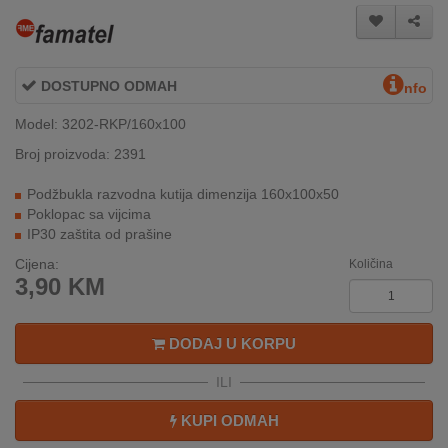
INTERNO
DOSTUPNO ODMAH
MOJ
nfo
NALOG
Model: 3202-RKP/160x100
AKCIJE
Broj proizvoda: 2391
Podžbukla razvodna kutija dimenzija 160x100x50
BRENDOVI
Poklopac sa vijcima
IP30 zaštita od prašine
NOVO
U
Cijena:
Količina
3,90
KM
PONUDI
KONTAKT
DODAJ U KORPU
KUPOVINA
ILI
NA
RATE
KUPI ODMAH