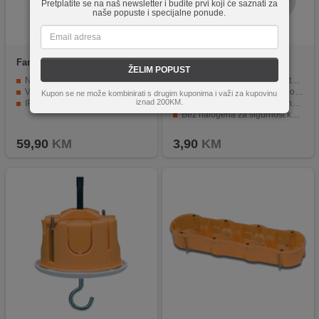
Pretplatite se na naš newsletter i budite prvi koji će saznati za
naše popuste i specijalne ponude.
Famatel
3002-GL
Famatel
3027
ŽELIM POPUST
Nadžbuk razvodna kutija, 80x80
Vodonepropusna i prašinootporna sa IP65 zaštitom.
Vodonepropusna i hermetički zatvorena
Nadžbukna montaža, lako povezivanje električnih kablova.
Kupon se ne može kombinirati s drugim kuponima i važi za kupovinu
iznad 200KM.
IP68+ GEL
Četiri ulaza Ø20 za fleksibilnost u povezivanju.
Bez halogena za sigurnost korisnika i okoline.
Idealna za spoljnu i unutrašnju instalaciju.
59,90
KM
3,90
KM