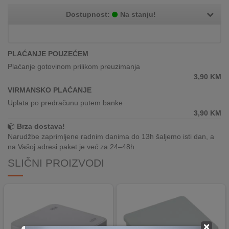
REKLAMACIJA
Dostupnost:
Na stanju!
I
SERVIS
O
PLAĆANJE POUZEĆEM
NAMA
Plaćanje gotovinom prilikom preuzimanja
3,90
KM
KATALOZI
VIRMANSKO PLAĆANJE
Uplata po predračunu putem banke
KAKO
3,90
KM
KUPITI?
Brza dostava!
Narudžbe zaprimljene radnim danima do 13h šaljemo isti dan, a
KUPOVINA
na Vašoj adresi paket je već za 24–48h.
IZ
INOSTRANSTVA
SLIČNI PROIZVODI
OZNAKE
ENERGETSKE
UČINKOVITOSTI
×
DIGITALIS