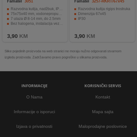
Famatel
3051
Famatel
3257-RKRT/67x45
Razvodna kutija, nadžbuk, IP55
Razvodna kutija rigips trostruka
75x75x40 mm, vodonepropusna
Dimenzija 67x45
7 ulaza Ø 8-14 mm, do 2.5mm
IP30
Bez halogena, instalacija vezicama i šarafljenjem
Odvojeni utor
3,90
KM
3,90
KM
Slike pojedinih proizvoda na web stranici ne moraju nužno odgovarati stvarnom
izgledu proizvoda. Zadržavamo pravo pogreške u slikama proizvoda.
INFORMACIJE
KORISNIČKI SERVIS
O Nama
Kontakt
Informacije o isporuci
Mapa sajta
Izjava o privatnosti
Maloprodajne poslovnice