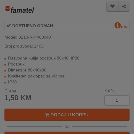
INTERNO
DOSTUPNO ODMAH
MOJ
nfo
NALOG
Model: 3210-RKP/80x40
AKCIJE
Broj proizvoda: 2405
Razvodna kutija podžbuk 80x40, IP30
BRENDOVI
Podžbuk
Dimenzije 80x40x80
NOVO
Kvalitetan poklopac sa vijcima
U
IP30
PONUDI
Cijena:
Količina
1,50
KM
KONTAKT
KUPOVINA
DODAJ U KORPU
NA
RATE
ILI