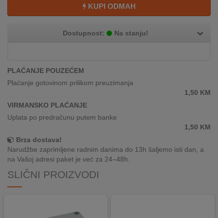
REKLAMACIJA
KUPI ODMAH
I
SERVIS
Dostupnost:
Na stanju!
O
NAMA
PLAĆANJE POUZEĆEM
KATALOZI
Plaćanje gotovinom prilikom preuzimanja
1,50
KM
KAKO
VIRMANSKO PLAĆANJE
KUPITI?
Uplata po predračunu putem banke
1,50
KM
KUPOVINA
Brza dostava!
IZ
Narudžbe zaprimljene radnim danima do 13h šaljemo isti dan, a
INOSTRANSTVA
na Vašoj adresi paket je već za 24–48h.
OZNAKE
SLIČNI PROIZVODI
ENERGETSKE
UČINKOVITOSTI
DIGITALIS