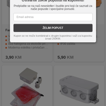
Ostvarite 10KM popusta na kupovinu!
Pretplatite se na naš newsletter i budite prvi koji će saznati za
naše popuste i specijalne ponude.
ŽELIM POPUST
Famatel
3028
Famatel
3261-RKRC/67x45
Kupon se ne može kombinirati s drugim kuponima i važi za kupovinu
Vodonepropusnost s IP55 ocjenom
Četverostruka razvodna kutija rigipsa
iznad 200KM.
7 ulaza promjera 20mm
Dimenzija 67x45
Bez halogena za ekološki prihvatljivu upotrebu
IP30 zaštita
Moderna estetika i privlačan dizajn
Sigurnost i zaštita od vlage i prašine.
3,90
KM
5,90
KM