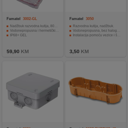
Famatel
3002-GL
Famatel
3050
Nadžbuk razvodna kutija, 80x80
Razvodna kutija, nadžbuk.
Vodonepropusna i hermetički zatvorena
Vodonepropusna, bez halogena.
IP68+ GEL
Instalacija pomoću vezice i šarafa.
59,90
KM
3,50
KM