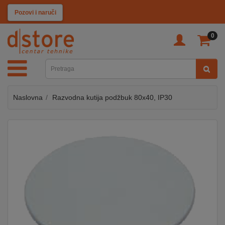
KATEGORIJE
Pozovi i naruči
0
TV
&
SAT
Naslovna
Razvodna kutija podžbuk 80x40, IP30
MOBILNI
UREĐAJI
AUDIO
KABLOVI
KUĆANSKI
APARATI