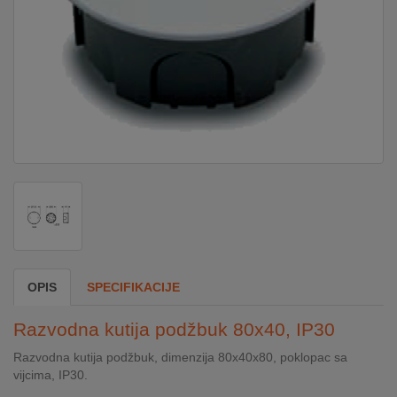
DOM
&
ALATI
ENERGIJA
KLIMATIZACIJA
SECURITY
OPIS
SPECIFIKACIJE
PC
Razvodna kutija podžbuk 80x40, IP30
&
GAME
Razvodna kutija podžbuk, dimenzija 80x40x80, poklopac sa
vijcima, IP30.