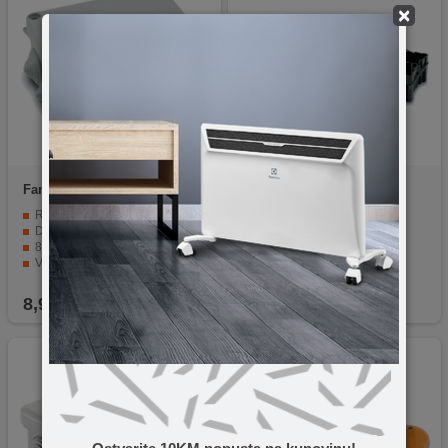
×
Famatel
3012-RKN/153-110
Famatel
3102-RKP/66x66
Razvodna kutija nadžbuk
Razvodna kutija podžbuk
Dimenzija 153x110x63
Dimenzija 66x66
8 ulaza Ø 25mm
IP30
Vodonepropusna
IP55
8,90
KM
0,50
KM