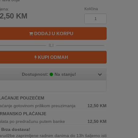
jena:
Količina
2,50
KM
DODAJ U KORPU
ILI
KUPI ODMAH
Dostupnost:
Na stanju!
LAĆANJE POUZEĆEM
aćanje gotovinom prilikom preuzimanja
12,50
KM
IRMANSKO PLAĆANJE
plata po predračunu putem banke
12,50
KM
Brza dostava!
rudžbe zaprimljene radnim danima do 13h šaljemo isti