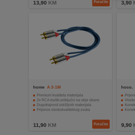
13,90
KM
Poručite
3,90
REKLAMACIJA
I
SERVIS
O
NAMA
KATALOZI
KAKO
KUPITI?
KUPOVINA
home
A 3-1M
hoco.
IZ
INOSTRANSTVA
Premium kvaliteta materijala
Prijen
2x RCA muški priključci na obje strane
Visoko
Dugotrajnost izdržljivih materijala
Konekt
OZNAKE
Prijenos visokokvalitetnog zvuka
Konekt
ENERGETSKE
Idealna dužina od 1.0 metar
Dužina
UČINKOVITOSTI
11,90
KM
Poručite
9,90
DIGITALIS