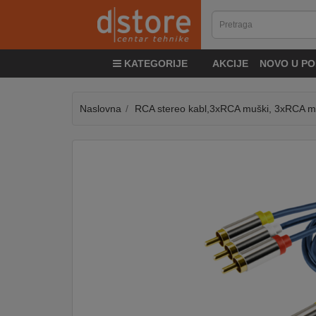
KATEGORIJE
KATEGORIJE
AKCIJE
NOVO U PO
TV
&
SAT
Naslovna
RCA stereo kabl,3xRCA muški, 3xRCA m
MOBILNI
UREĐAJI
AUDIO
KABLOVI
KUĆANSKI
APARATI