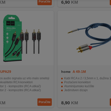
KM
Poručite
6,90
KM
UPA29
home
A 49-1M
os audio signala uz vrlo malo smetnji
Kabl RCA x 2 / 3,5mm x 1, dužina 
kvalitetni RCA konektori
Pozlaćeni konektori
or 1 - kompozitni (RCA utikač)
Aluminijumsko kućište
or 2 - kompozitni (RCA utikač)
Jedinstven dizajn
 - 1,5 met.
Povezuje dva RCA uređaja sa 3,5mm
KM
Poručite
8,90
KM