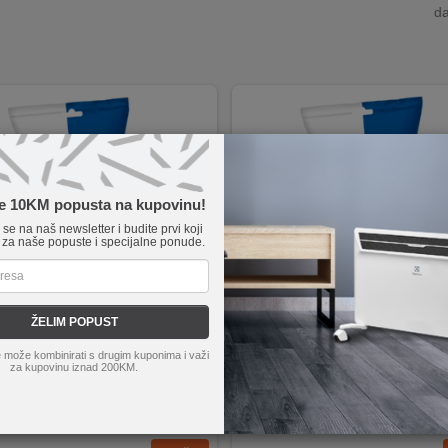
da
te 10KM popusta na kupovinu!
e se na naš newsletter i budite prvi koji
 za naše popuste i specijalne ponude.
ŽELIM POPUST
ectronic
AK/1,5
ZED electronic
AK/5
 može kombinirati s drugim kuponima i važi
kabel s RCA priključcima
Audio kabel za spajanje audio ure
za kupovinu iznad 200KM.
ajanje audio uređaja
Dužina kabla 5 metara
a kabla 1.5 metara
2 x RCA priključci
CA muški utikač
Prikladan za CD, DVD uređaje, TV
er pakiranje sa EAN kodom
Blister pakiranje sa EAN kodom