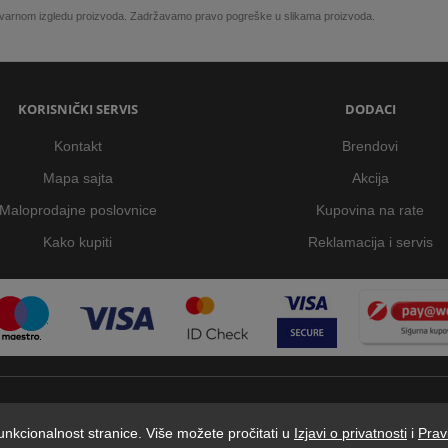
 stvarnom izgledu proizvoda. Zadržavamo pravo pogreške u slikama proizvoda.
KORISNIČKI SERVIS
DODACI
Kontakt
Brendovi
Mapa sajta
Akcija
Maloprodajne poslovnice
Kupovina na rate
Kako kupiti
Reklamacija i servis
 funkcionalnost stranice. Više možete pročitati u
Izjavi o privatnosti
i
Prav