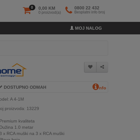
0
0800 22 432
0,00 KM
Besplatni info broj
0 proizvod(a)
MOJ NALOG
DOSTUPNO ODMAH
nfo
del: A 4-1M
oj proizvoda: 13229
Premium kvaliteta
Dužina 1.0 metar
3 x RCA muški na 3 x RCA muški
Plava boja