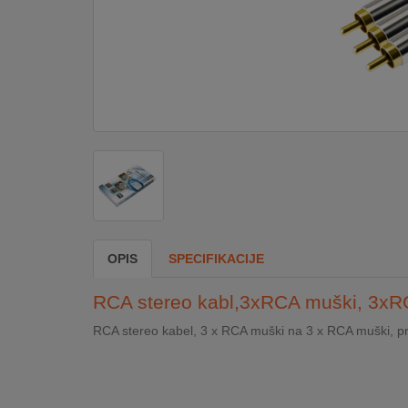
DOM
&
ALATI
ENERGIJA
KLIMATIZACIJA
OPIS
SPECIFIKACIJE
SECURITY
RCA stereo kabl,3xRCA muški, 3xR
PC
RCA stereo kabel, 3 x RCA muški na 3 x RCA muški, pre
&
GAME