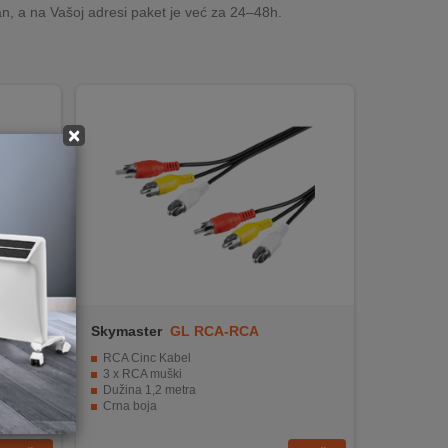
n, a na Vašoj adresi paket je već za 24–48h.
×
Skymaster
GL RCA-RCA
đaja
RCA Cinc Kabel
3 x RCA muški
Dužina 1,2 metra
Crna boja