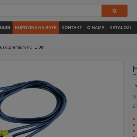
NUDI
KUPOVINA NA RATE
KONTAKT
O NAMA
KATALOZI
uški,premium kv., 1.0m
Mo
Br