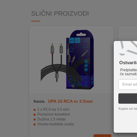
INTERNO
SLIČNI PROIZVODI
MOJ
NALOG
AKCIJE
BRENDOVI
Ostvari
Pretplatit
NOVO
će saznati
U
PONUDI
KONTAKT
hoco.
UPA 10 RCA to 3.5mm
ZED el
Kupon se ne
2 x RCA na 3.5 mm
Audio 
KUPOVINA
Pozlaćeni konektori
Za sp
Dužina 1.5 metar
Dužin
NA
Visoka kvaliteta zvuka
2 x R
RATE
Prikladno za smartphone i prijenosna računala
Blist