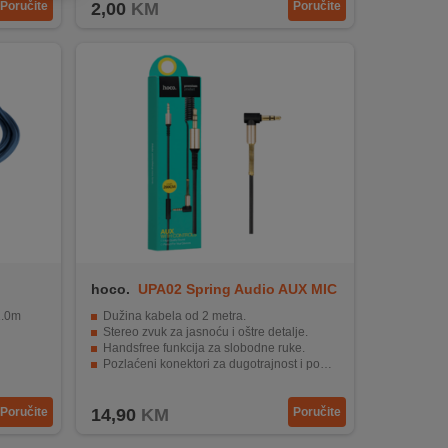
Poručite
2,00
KM
Poručite
hoco.
UPA02 Spring Audio AUX MIC
1.0m
Dužina kabela od 2 metra.
Stereo zvuk za jasnoću i oštre detalje.
Handsfree funkcija za slobodne ruke.
Pozlaćeni konektori za dugotrajnost i pouzdanost.
 ulazom
Ugrađeni mikrofon za razgovore bez ruku.
Poručite
14,90
KM
Poručite