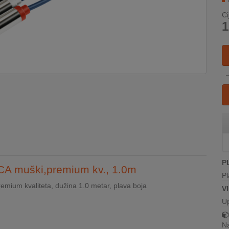
Ci
1
P
CA muški,premium kv., 1.0m
Pl
mium kvaliteta, dužina 1.0 metar, plava boja
V
U
Na