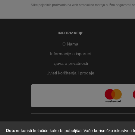
Slike pojedinih proizvoda na web stranici ne moraju nužno odgovarati
INFORMACIJE
O Nama
Informacije o isporuci
Izjava o privatnosti
Uvjeti korištenja i prodaje
Dstore
koristi kolačiće kako bi poboljšali Vaše korisničko iskustvo i