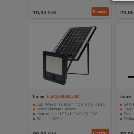
Vodootporan s IP44 ocjenom.
Prikla
REKLAMACIJA
I
19,90
KM
Poručite
23,90
SERVIS
O
NAMA
KATALOZI
KAKO
KUPITI?
KUPOVINA
IZ
INOSTRANSTVA
home
FLP1800SOLAR
home
LED reflektor sa solarnim panelom i detektorom pokreta
50 W L
OZNAKE
Domet senzora 6 metara
Osigur
ENERGETSKE
Izvor svjetlosti LED (112 x SMD) 12W
Podes
UČINKOVITOSTI
Svjetlost 1800 lm
Prikla
Ugrađena LiFePO4 baterija 3,2V / 15Ah
Otpora
DIGITALIS
Poručite