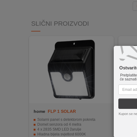
INTERNO
SLIČNI PROIZVODI
MOJ
NALOG
AKCIJE
BRENDOVI
Ostvari
NOVO
Pretplatit
će saznati
U
PONUDI
KONTAKT
home
FLP 1 SOLAR
home
KUPOVINA
Kupon se ne
Solarni panel s detektorom pokreta
30 W 
NA
Domet senzora od 4 metra
Osvjet
RATE
4 x 2835 SMD LED žarulje
IP65 z
Hladna bijela svjetlost 6000K
Montaža