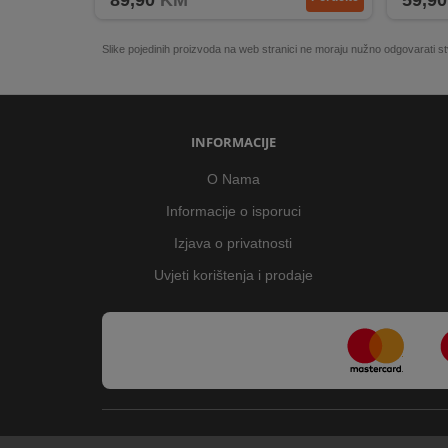
89,90
KM
59,90
Slike pojedinih proizvoda na web stranici ne moraju nužno odgovarati
INFORMACIJE
O Nama
Informacije o isporuci
Izjava o privatnosti
Uvjeti korištenja i prodaje