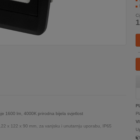
Ci
1
P
nje 1600 lm, 4000K prirodna bijela svjetlost
Pl
V
122 x 122 x 90 mm, za vanjsku i unutarnju uporabu, IP65
U