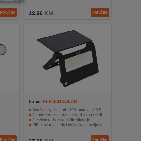
Vodootporna IP65 zaštita za dugi vijek trajanja
Poručite
12,90
KM
Poručite
home
FLP1801SOLAR
Snažna svjetlina od 1800 lumena s 80 SMD LED dioda
3 podesive temperature svjetla za različite ambijente
3 režima rada za različite situacije
PIR senzor pokreta i daljinsko upravljanje
etljenja
Solarno napajanje – bez priključka na mrežu
Poručite
Poručite