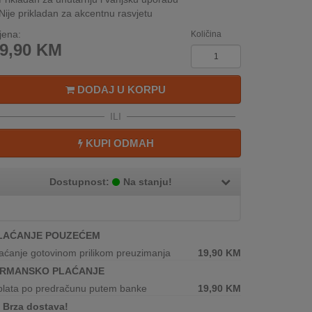
Nije prikladan za akcentnu rasvjetu
jena:
Količina
9,90
KM
DODAJ U KORPU
ILI
KUPI ODMAH
Dostupnost:
Na stanju!
LAĆANJE POUZEĆEM
aćanje gotovinom prilikom preuzimanja
19,90
KM
IRMANSKO PLAĆANJE
plata po predračunu putem banke
19,90
KM
Brza dostava!