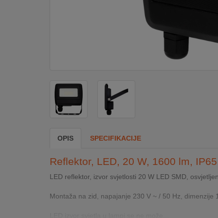
DOM
&
ALATI
ENERGIJA
KLIMATIZACIJA
OPIS
SPECIFIKACIJE
SECURITY
Reflektor, LED, 20 W, 1600 lm, IP65
PC
LED reflektor, izvor svjetlosti 20 W LED SMD, osvjetlje
&
GAME
Montaža na zid, napajanje 230 V ~ / 50 Hz, dimenzije 
LED izvor svjetla u lampi se ne može...