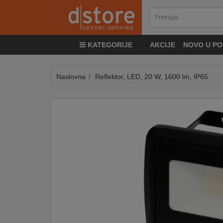
KATEGORIJE
KATEGORIJE
AKCIJE
NOVO U PO
TV
&
SAT
Naslovna
Reflektor, LED, 20 W, 1600 lm, IP65
MOBILNI
UREĐAJI
AUDIO
KABLOVI
KUĆANSKI
APARATI