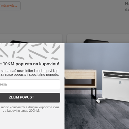
Na
Pročitaj više...
da
te 10KM popusta na kupovinu!
e se na naš newsletter i budite prvi koji
 za naše popuste i specijalne ponude.
ŽELIM POPUST
FLL 30
home
FLP 6 SOLAR
 može kombinirati s drugim kuponima i važi
za kupovinu iznad 200KM.
LED SMD izvor svjetla
Solarna tehnologija za punjenje ba
ljenje od 2400 lm
PIR senzor pokreta s detekcijom 1
aštita - otporan na vodu i prašinu
300lm snage s hladnom LED svjet
 na zid s dimenzijama 145 x 145 x 90 mm
Aluminijska lampa s mogućnošću naginjanja i r