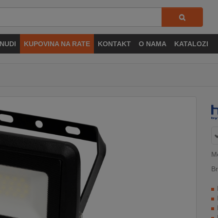
NUDI
KUPOVINA NA RATE
KONTAKT
O NAMA
KATALOZI
Mo
Br