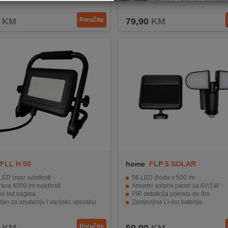
dan za vanjsku i unutarnju uporabu
Baterije od 3,7V i 2 x 2000mAh
KM
Poručite
79,90
KM
FLL H 50
home
FLP 5 SOLAR
ED izvor svjetlosti
56 LED dioda s 500 lm
ava 4000 lm svjetlosti
Amorfni solarni panel sa 6V/1W
iv kut nagiba
PIR detekcija pokreta do 8m
dan za unutarnju i vanjsku uporabu
Zamjenjiva Li-ion baterija
n na vodu i prašinu (IP65)
Podesiva svjetlosna osjetljivost i vrijeme osvj
Poručite