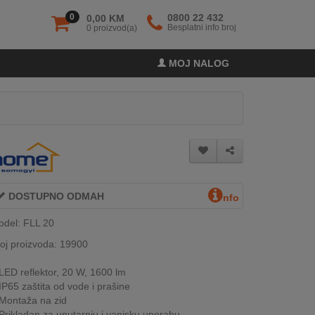
0
0800 22 432
0,00 KM
Besplatni info broj
0 proizvod(a)
MOJ NALOG
DOSTUPNO ODMAH
nfo
del: FLL 20
oj proizvoda: 19900
LED reflektor, 20 W, 1600 lm
IP65 zaštita od vode i prašine
Montaža na zid
Prikladan za unutarnju i vanjsku uporabu