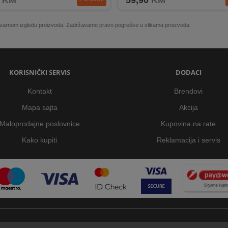
KM
59,90
KM
 stvarnom izgledu proizvoda. Zadržavamo pravo pogreške u slikama proizvoda.
KORISNIČKI SERVIS
DODACI
Kontakt
Brendovi
Mapa sajta
Akcija
Maloprodajne poslovnice
Kupovina na rate
Kako kupiti
Reklamacija i servis