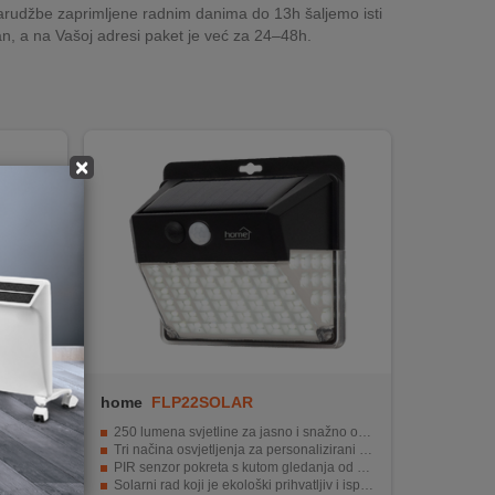
rudžbe zaprimljene radnim danima do 13h šaljemo isti
n, a na Vašoj adresi paket je već za 24–48h.
×
home
FLP22SOLAR
terija
250 lumena svjetline za jasno i snažno osvjetljenje
20 °
Tri načina osvjetljenja za personalizirani rad
lošću
PIR senzor pokreta s kutom gledanja od 120° i dometom od 6 metara
otiranja
Solarni rad koji je ekološki prihvatljiv i isplativ