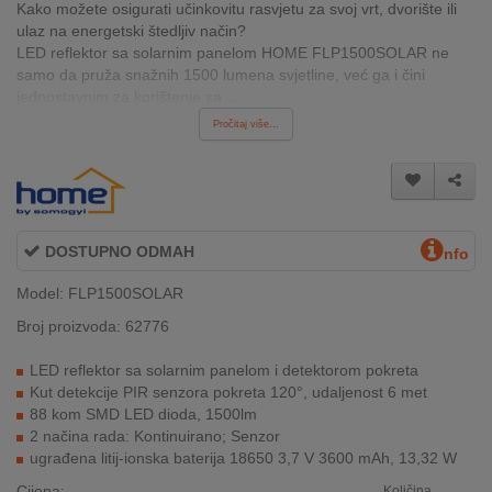
Kako možete osigurati učinkovitu rasvjetu za svoj vrt, dvorište ili
INTERNO
ulaz na energetski štedljiv način?
LED reflektor sa solarnim panelom HOME FLP1500SOLAR ne
samo da pruža snažnih 1500 lumena svjetline, već ga i čini
MOJ
jednostavnim za korištenje sa ...
NALOG
Pročitaj više...
AKCIJE
BRENDOVI
DOSTUPNO ODMAH
nfo
NOVO
U
Model: FLP1500SOLAR
PONUDI
Broj proizvoda: 62776
KONTAKT
LED reflektor sa solarnim panelom i detektorom pokreta
Kut detekcije PIR senzora pokreta 120°, udaljenost 6 met
KUPOVINA
88 kom SMD LED dioda, 1500lm
NA
2 načina rada: Kontinuirano; Senzor
RATE
ugrađena litij-ionska baterija 18650 3,7 V 3600 mAh, 13,32 W
Cijena:
Količina