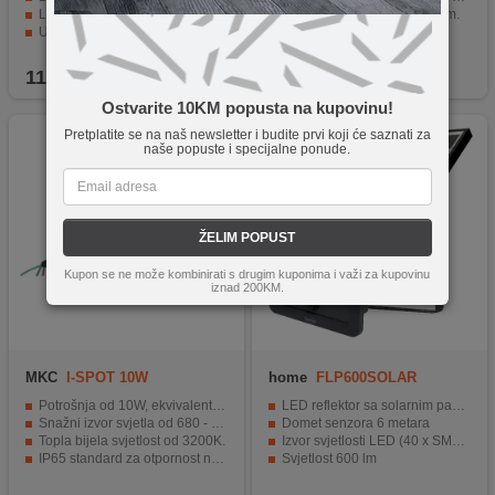
LED svjetlosni izvor od 10W.
Svjetlosna snaga od 1500 lm.
Ugrađena Li-Ion baterija od 3000mAh.
120° kut detekcije.
Vodootporan s IP65 ocjenom otpornosti.
Svestranost za unutarnju i vanjsku upotrebu.
119,90
KM
32,90
KM
Ostvarite 10KM popusta na kupovinu!
Pretplatite se na naš newsletter i budite prvi koji će saznati za
naše popuste i specijalne ponude.
ŽELIM POPUST
Kupon se ne može kombinirati s drugim kuponima i važi za kupovinu
iznad 200KM.
MKC
I-SPOT 10W
home
FLP600SOLAR
Potrošnja od 10W, ekvivalent 75W.
LED reflektor sa solarnim panelom i detektorom pokreta
Snažni izvor svjetla od 680 - 750 Lm.
Domet senzora 6 metara
Topla bijela svjetlost od 3200K.
Izvor svjetlosti LED (40 x SMD) 7W
IP65 standard za otpornost na vanjske uvjete.
Svjetlost 600 lm
Dugotrajnost od 36000 radnih sati.
Ugrađena LiFePO4 baterija 3,2V / 5Ah