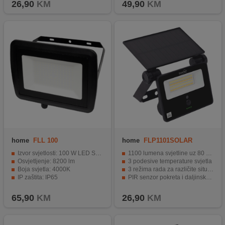
26,90
KM
49,90
KM
home
FLL 100
home
FLP1101SOLAR
Izvor svjetlosti: 100 W LED SMD
1100 lumena svjetline uz 80 SMD LED dioda
Osvjetljenje: 8200 lm
3 podesive temperature svjetla
Boja svjetla: 4000K
3 režima rada za različite situacije
IP zaštita: IP65
PIR senzor pokreta i daljinsko upravljanje
Montaža i dimenzije: Zidna montaža, 280 x 225 x 115 mm
Solarno napajanje bez potrebe za mrežom
65,90
KM
26,90
KM