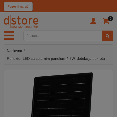
KATEGORIJE
Pozovi i naruči
0
TV
&
SAT
Naslovna
MOBILNI
UREĐAJI
Reflektor LED sa solarnim panelom 4.5W, detekcija pokreta
AUDIO
KABLOVI
KUĆANSKI
APARATI