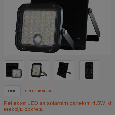
DOM
&
ALATI
ENERGIJA
KLIMATIZACIJA
SECURITY
OPIS
SPECIFIKACIJE
PC
&
Reflektor LED sa solarnim panelom 4.5W, d
GAME
etekcija pokreta