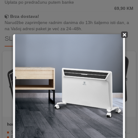
Uplata po predračunu putem banke
69,90
KM
Brza dostava!
Narudžbe zaprimljene radnim danima do 13h šaljemo isti dan, a
na Vašoj adresi paket je već za 24–48h.
×
SLIČNI PROIZVODI
home
FLP 1000 SOLAR
home
FLP 20 SMD
Solarni panel puni bateriju tijekom dana.
Detektor pokreta s dometom od 2-10 m.
Detektor pokreta u dometu od 8m.
Izvor svjetlosti od 20 W LED SMD.