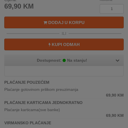
REKLAMACIJA
69,90
KM
I
SERVIS
DODAJ U KORPU
O
NAMA
ILI
KUPI ODMAH
KATALOZI
KAKO
Dostupnost:
Na stanju!
KUPITI?
KUPOVINA
PLAĆANJE POUZEĆEM
IZ
INOSTRANSTVA
Plaćanje gotovinom prilikom preuzimanja
69,90
KM
OZNAKE
PLAĆANJE KARTICAMA JEDNOKRATNO
ENERGETSKE
Plaćanje karticama(sve banke)
UČINKOVITOSTI
69,90
KM
VIRMANSKO PLAĆANJE
DIGITALIS