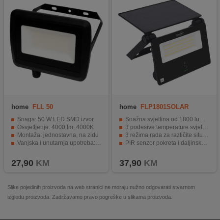
home
FLL 50
home
FLP1801SOLAR
Snaga: 50 W LED SMD izvor
Snažna svjetlina od 1800 lumena s 80 SMD LED dioda
Osvjetljenje: 4000 lm, 4000K
3 podesive temperature svjetla za različite ambijente
Montaža: jednostavna, na zidu
3 režima rada za različite situacije
Vanjska i unutarnja upotreba: IP65
PIR senzor pokreta i daljinsko upravljanje
LED izvor svjetla ne može se zamijeniti
Solarno napajanje – bez priključka na mrežu
27,90
KM
37,90
KM
Slike pojedinih proizvoda na web stranici ne moraju nužno odgovarati stvarnom
izgledu proizvoda. Zadržavamo pravo pogreške u slikama proizvoda.